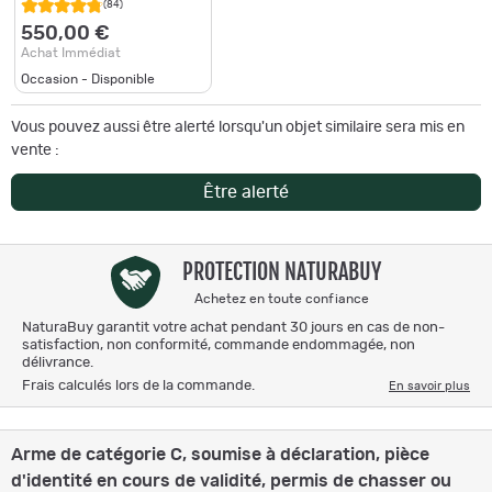
intemporelle du tir en .22
(84)
LR
550,00 €
Achat Immédiat
Occasion - Disponible
Vous pouvez aussi être alerté lorsqu'un objet similaire sera mis en
vente :
Être alerté
PROTECTION NATURABUY
Achetez en toute confiance
NaturaBuy garantit votre achat pendant 30 jours en cas de non-
satisfaction, non conformité, commande endommagée, non
délivrance.
Frais calculés lors de la commande.
En savoir plus
Arme de catégorie C, soumise à déclaration, pièce
d'identité en cours de validité, permis de chasser ou