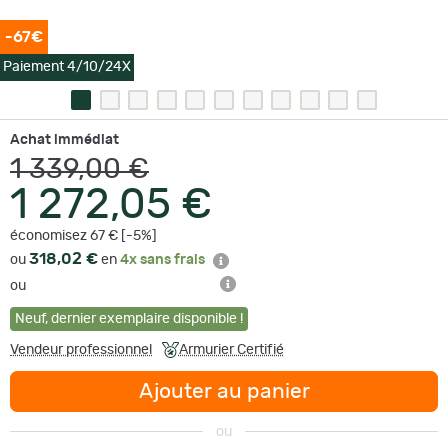
-67€
Paiement 4/10/24X
Achat immédiat
1 339,00 €
1 272,05 €
économisez 67 € [-5%]
318,02 €
ou
en
4x sans frais
ou
Neuf
,
dernier exemplaire disponible !
Vendeur professionnel
Armurier Certifié
Ajouter au panier
ou