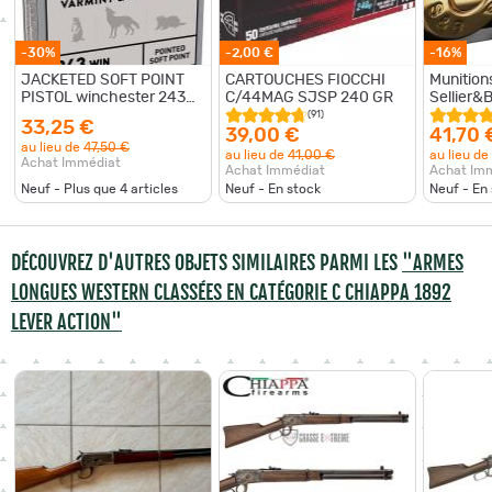
-30%
-2,00 €
-16%
JACKETED SOFT POINT
CARTOUCHES FIOCCHI
Munitio
PISTOL winchester 243
C/44MAG SJSP 240 GR
Sellier&
rem pointed soft point 80
(91)
33,25 €
gr
39,00 €
41,70 
au lieu de
47,50 €
au lieu de
41,00 €
au lieu de
Achat Immédiat
Achat Immédiat
Achat Im
Neuf - Plus que
4
articles
Neuf - En stock
Neuf - En
DÉCOUVREZ D'AUTRES OBJETS SIMILAIRES PARMI LES
"ARMES
LONGUES WESTERN CLASSÉES EN CATÉGORIE C CHIAPPA 1892
LEVER ACTION"