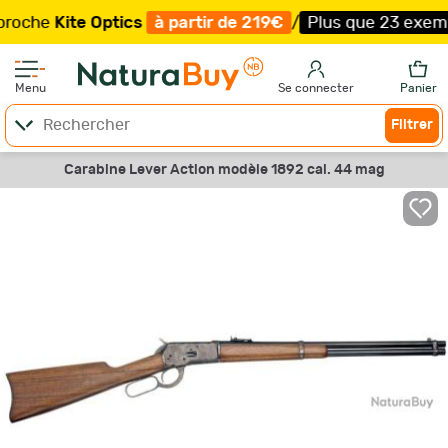
Kite Optics
à partir de 219€
/
Plus que 23 exemplaires 
Menu
Se connecter
Panier
Filtrer
Carabine Lever Action modèle 1892 cal. 44 mag