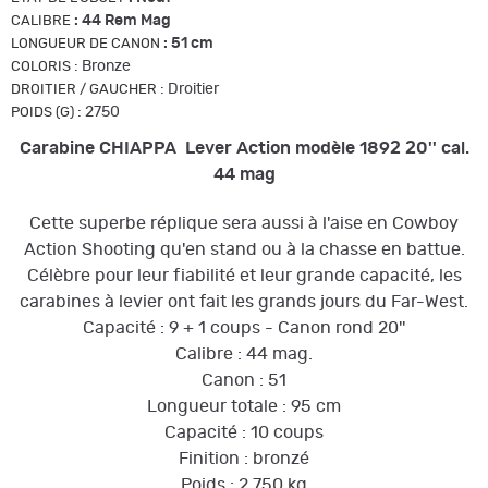
:
44 Rem Mag
CALIBRE
:
51 cm
LONGUEUR DE CANON
:
Bronze
COLORIS
:
Droitier
DROITIER / GAUCHER
:
2750
POIDS (G)
Carabine CHIAPPA Lever Action modèle 1892 20'' cal.
44 mag
Cette superbe réplique sera aussi à l'aise en Cowboy
Action Shooting qu'en stand ou à la chasse en battue.
Célèbre pour leur fiabilité et leur grande capacité, les
carabines à levier ont fait les grands jours du Far-West.
Capacité : 9 + 1 coups - Canon rond 20''
Calibre : 44 mag.
Canon : 51
Longueur totale : 95 cm
Capacité : 10 coups
Finition : bronzé
Poids : 2,750 kg