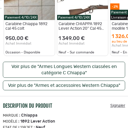
-2%
Paiement
Paiement 4/10/24X
Paiement 4/10/24X
Livraison
Carabine Chiappa 1892
Carabine CHIAPPA 1892
Carabine
cal 45 colt
Lever Action 20'' Cal 45
modèle 1
Long Colt
Colt
1 326,
950,00 €
1 349,00 €
au lieu de
Achat Immédiat
Achat Immédiat
Achat Im
Occasion - Disponible
Neuf - Sur commande
Neuf - En
Voir plus de "Armes Longues Western classées en
catégorie C Chiappa"
Voir plus de "Armes et accessoires Western Chiappa"
DESCRIPTION DU PRODUIT
Signaler
:
Chiappa
MARQUE
:
1892 Lever Action
MODÈLE
:
Neuf
ETAT DE L'OBJET