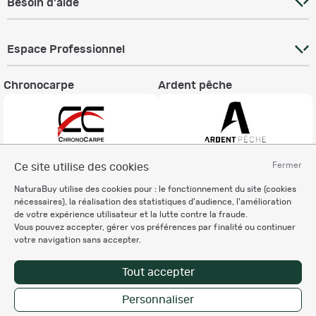
Besoin d'aide
Espace Professionnel
Chronocarpe
Ardent pêche
Fermer
Ce site utilise des cookies
Informations légales
NaturaBuy utilise des cookies pour : le fonctionnement du site (cookies
Charte éthique
nécessaires), la réalisation des statistiques d'audience, l'amélioration
Mentions légales
de votre expérience utilisateur et la lutte contre la fraude.
Vous pouvez accepter, gérer vos préférences par finalité ou continuer
Règlement & Conditions d'utilisation
votre navigation sans accepter.
Politique de protection
des données personnelles
Tout accepter
Personnalisation des cookies
Personnaliser
Copyright © 2007-2026 NaturaBuy. Tous droits réservés. N°CNIL: 1239459.