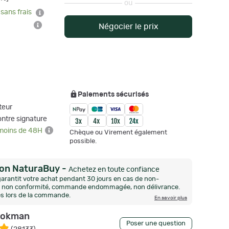
ou
 sans frais
Négocier le prix
Paiements sécurisés
teur
ontre signature
 moins de 48H
Chèque ou Virement également
possible.
ion NaturaBuy
-
Achetez en toute confiance
arantit votre achat pendant 30 jours en cas de non-
n, non conformité, commande endommagée, non délivrance.
és lors de la commande.
En savoir plus
okman
Poser une question