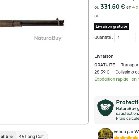
331,50 €
ou
en
4 x
ou
Livraison
gratuite
Quantité :
Livraison
GRATUITE
- Transpor
28,59 € - Colissimo c
Expédition rapide : en
Protect
NaturaBuy g
satisfactio
Frais calcul
w
Vendu par
alibre
45 Long Colt