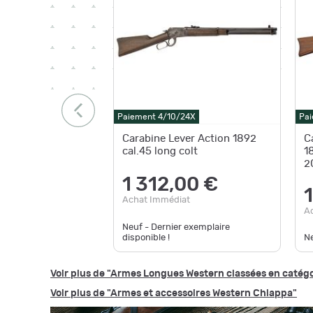
Paiement 4/10/24X
Pai
Carabine Lever Action 1892
C
cal.45 long colt
1
2
1 312,00 €
Achat Immédiat
A
Neuf - Dernier exemplaire
disponible !
N
Voir plus de "Armes Longues Western classées en catég
Voir plus de "Armes et accessoires Western Chiappa"