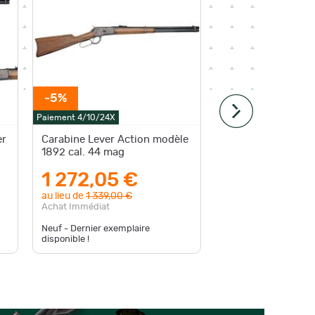
-5%
Paiement 4/10/24X
Paiement 4
er
Carabine Lever Action modèle
Carabin
1892 cal. 44 mag
colt
1 272,05 €
950
au lieu de
1 339,00 €
Achat Im
Achat Immédiat
Neuf - Dernier exemplaire
disponible !
Occasion -