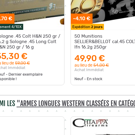
,70 €
-4,10 €
ement 4/10X
Expédition
2 jours
ologne .45 Colt H&N 250 gr /
50 Munitions
6,2 g Sologne .45 Long Colt
SELLIER&BELLOT cal.45 COL
&N 250 gr / 16 g
lfn 16.2g 250gr
55,30 €
49,90 €
 lieu de
59,00 €
au lieu de
54,00 €
chat Immédiat
Achat Immédiat
uf - Dernier exemplaire
sponible !
Neuf - En stock
MI LES
"ARMES LONGUES WESTERN CLASSÉES EN CATÉGO