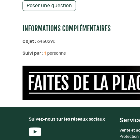
Poser une question
INFORMATIONS COMPLÉMENTAIRES
Objet :
6450296
Suivi par :
1
personne
Suivez-nous sur les réseaux sociaux
Servic
Vente et ac
Protection