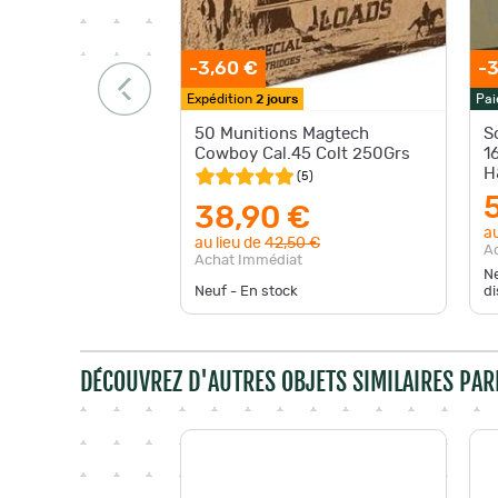
-3,60 €
-3
Expédition
2 jours
Pai
50 Munitions Magtech
S
Cowboy Cal.45 Colt 250Grs
1
H
(
5
)
38,90 €
au
au lieu de
42,50 €
A
Achat Immédiat
Ne
Neuf - En stock
di
DÉCOUVREZ D'AUTRES OBJETS SIMILAIRES PAR