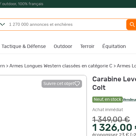
/ outdoor, 100% français
Tactique & Défense
Outdoor
Terroir
Équitation
ern
>
Armes Longues Western classées en catégorie C
>
Armes Lo
Carabine Lev
Suivre cet objet
Colt
Neuf
,
en stock
Vendeur
Achat immédiat
1 349,00 €
1 326,00
économisez 23 € [-