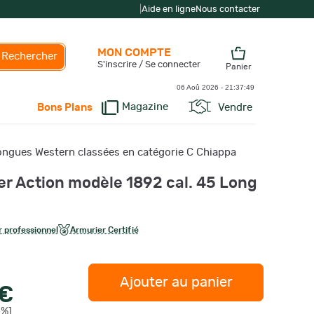
|
Aide en ligne
Nous contacter
MON COMPTE
Rechercher
S'inscrire / Se connecter
Panier
06 Aoû 2026 -
21:37:50
Magazine
Vendre
Bons Plans
ngues Western classées en catégorie C Chiappa
er Action modèle 1892 cal. 45 Long
 professionnel
Armurier Certifié
Ajouter au panier
 €
2%]