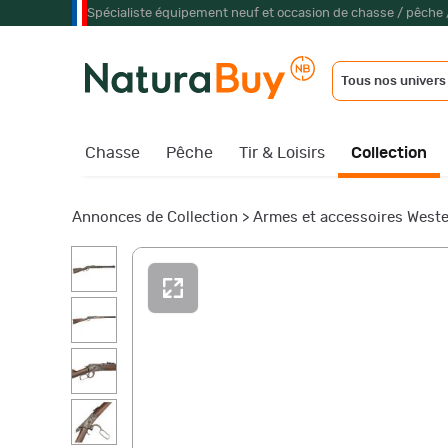
Spécialiste équipement neuf et occasion de chasse / pêche 
Tous nos univers
Chasse
Pêche
Tir & Loisirs
Collection
Annonces de Collection
>
Armes et accessoires West