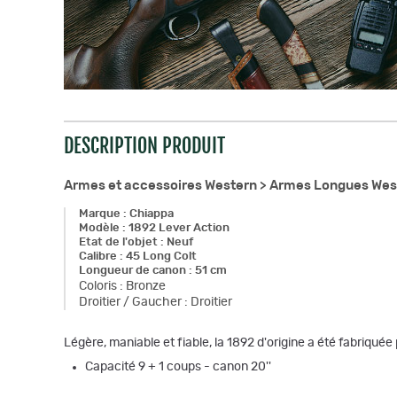
DESCRIPTION PRODUIT
Armes et accessoires Western >
Armes Longues West
Marque
:
Chiappa
Modèle
:
1892 Lever Action
Etat de l'objet
:
Neuf
Calibre
:
45 Long Colt
Longueur de canon
:
51 cm
Coloris
:
Bronze
Droitier / Gaucher
:
Droitier
Légère, maniable et fiable, la 1892 d'origine a été fabriqué
Capacité 9 + 1 coups - canon 20''