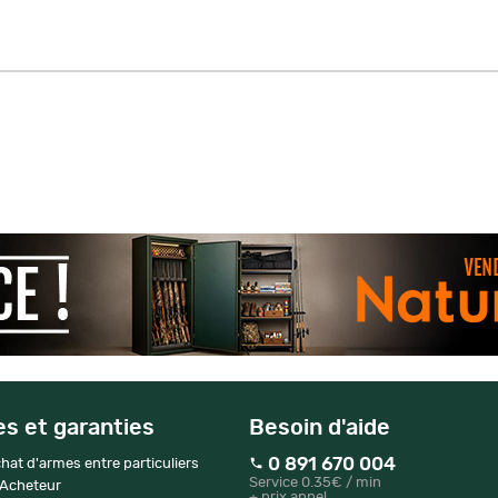
es et garanties
Besoin d'aide
0 891 670 004
hat d'armes entre particuliers
Service 0.35€ / min
 Acheteur
+ prix appel