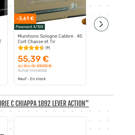
-3,61 €
-1%
Paiement 4/10X
Paiement 4
Munitions Sologne Calibre . 45
Winchest
T
Colt Chasse et Tir
Chasse e
(
9
)
55,39 €
72,3
au lieu de
59,00 €
au lieu d
Achat Immédiat
Achat Im
Neuf - En stock
Neuf - En
RIE C CHIAPPA 1892 LEVER ACTION"