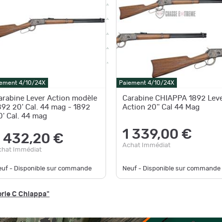
ement 4/10/24X
Paiement 4/10/24X
arabine Lever Action modèle
Carabine CHIAPPA 1892 Lev
892 20' Cal. 44 mag - 1892
Action 20'' Cal 44 Mag
0' Cal. 44 mag
1 339,00 €
1 432,20 €
Achat Immédiat
chat Immédiat
euf - Disponible sur commande
Neuf - Disponible sur commande
orie C Chiappa"