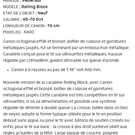
:
Pedersoli
MARQUE
:
Rolling Block
MODÈLE
:
Neuf
ETAT DE L'OBJET
:
45-70 Gvt
CALIBRE
:
76 cm
LONGUEUR DE CANON
:
4600
POIDS (G)
Canon octogonal effilé et bronzé, boîtier de culasse et garnitures
métalliques jaspés, fut se terminant par un embouchoir métallique.
Carabine conçue pour le tir sur silhouettes métalliques, hausse
réglable par crémaillère, guidon dérivable sur queue d'aronde.
Canon à 6 rayures au pas de 1:18'' soit 460 mm.
Nouvelle version de la carabine Rolling Block, avec canon
octogonal effilé et bronzé, boîtier de culasse et garnitures
métalliques jaspés.Cette carabine est très compétitive en tir sur
silhouettes, d´où sa dénomination, et possède une système
réglable de détente à double queue.La crosse, taillée dans un bloc
de noyer, adopte la forme typique utilisée pour le tir en position
debout sans appui, ou pour le tir avec bâtons de soutien croisés ou
enfin, pour le tir sur banc : la crosse à dos droit surélevé obéit aux
règles actuelles de la NRA. Large plaque de couche, poignée