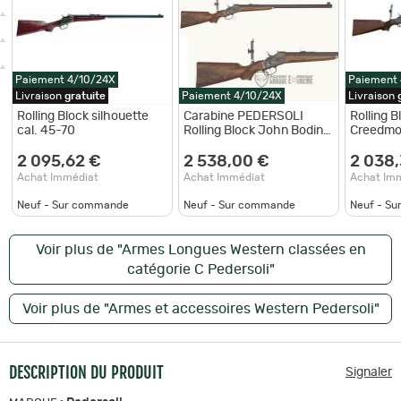
Paiement 4/10/24X
Paiement
Livraison
gratuite
Paiement 4/10/24X
Livraison
Rolling Block silhouette
Carabine PEDERSOLI
Rolling 
cal. 45-70
Rolling Block John Bodine
Creedmor
Cal 45-70 30"
45-70 - 
2 095,62 €
2 538,00 €
2 038
Achat Immédiat
Achat Immédiat
Achat Im
Neuf - Sur commande
Neuf - Sur commande
Neuf - S
Voir plus de "Armes Longues Western classées en
catégorie C Pedersoli"
Voir plus de "Armes et accessoires Western Pedersoli"
DESCRIPTION DU PRODUIT
Signaler