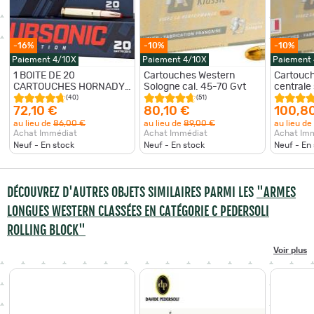
-16%
-10%
-10%
Paiement 4/10X
Paiement 4/10X
Paiement
1 BOITE DE 20
Cartouches Western
Cartouch
CARTOUCHES HORNADY
Sologne cal. 45-70 Gvt
centrale
45-70 GVT 410GR SUB-X
Governement 
(40)
(51)
SUBSONIC 82742
HUNTER
72,10 €
80,10 €
100,8
au lieu de
86,00 €
au lieu de
89,00 €
au lieu de
Achat Immédiat
Achat Immédiat
Achat Im
Neuf - En stock
Neuf - En stock
Neuf - En
DÉCOUVREZ D'AUTRES OBJETS SIMILAIRES PARMI LES
"ARMES
LONGUES WESTERN CLASSÉES EN CATÉGORIE C PEDERSOLI
ROLLING BLOCK"
Voir plus