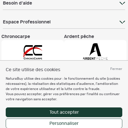
Besoin d'aide
Espace Professionnel
Chronocarpe
Ardent pêche
Fermer
Ce site utilise des cookies
Informations légales
NaturaBuy utilise des cookies pour : le fonctionnement du site (cookies
Charte éthique
nécessaires), la réalisation des statistiques d'audience, l'amélioration
Mentions légales
de votre expérience utilisateur et la lutte contre la fraude.
Vous pouvez accepter, gérer vos préférences par finalité ou continuer
Règlement & Conditions d'utilisation
votre navigation sans accepter.
Politique de protection
des données personnelles
Tout accepter
Personnalisation des cookies
Personnaliser