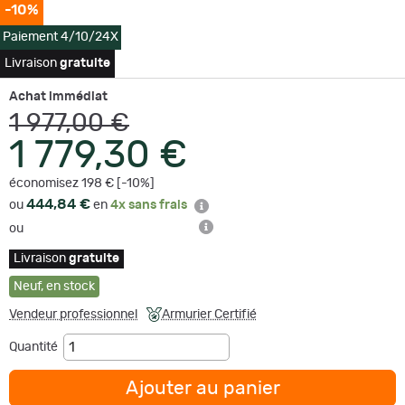
-10%
Paiement 4/10/24X
Livraison
gratuite
Achat immédiat
1 977,00 €
1 779,30 €
économisez 198 € [-10%]
444,84 €
ou
en
4x sans frais
ou
Livraison
gratuite
Neuf
,
en stock
Vendeur professionnel
Armurier Certifié
Quantité
Ajouter au panier