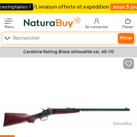
ires !
/
Livraison offerte et expédition
sous 5 jours
/
J
Menu
Se connecter
Panier
Filtrer
Carabine Rolling Block silhouette cal. 45-70