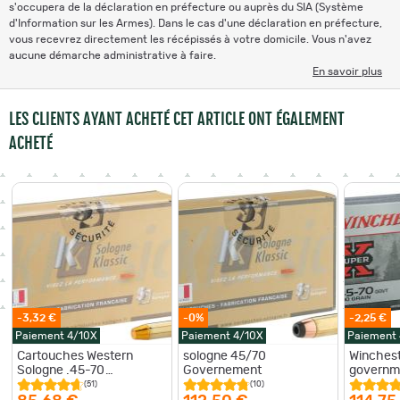
s'occupera de la déclaration en préfecture ou auprès du SIA (Système
d'Information sur les Armes). Dans le cas d'une déclaration en préfecture,
vous recevrez directement les récépissés à votre domicile. Vous n'avez
aucune démarche administrative à faire.
En savoir plus
LES CLIENTS AYANT ACHETÉ CET ARTICLE ONT ÉGALEMENT
ACHETÉ
-3,32 €
-0%
-2,25 €
Paiement 4/10X
Paiement 4/10X
Paiement
Cartouches Western
sologne 45/70
Winchest
Sologne .45-70
Governement
governm
Government
(51)
(10)