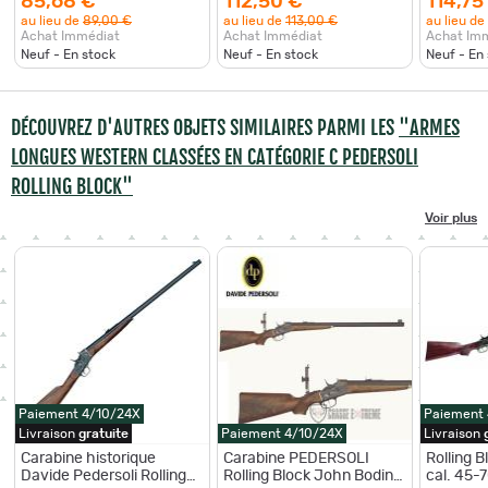
85,68 €
112,50 €
114,75
au lieu de
89,00 €
au lieu de
113,00 €
au lieu de
Achat Immédiat
Achat Immédiat
Achat Im
Neuf - En stock
Neuf - En stock
Neuf - En
DÉCOUVREZ D'AUTRES OBJETS SIMILAIRES PARMI LES
"ARMES
LONGUES WESTERN CLASSÉES EN CATÉGORIE C PEDERSOLI
ROLLING BLOCK"
Voir plus
Paiement 4/10/24X
Paiement
Livraison
gratuite
Paiement 4/10/24X
Livraison
Carabine historique
Carabine PEDERSOLI
Rolling B
Davide Pedersoli Rolling
Rolling Block John Bodine
cal. 45-