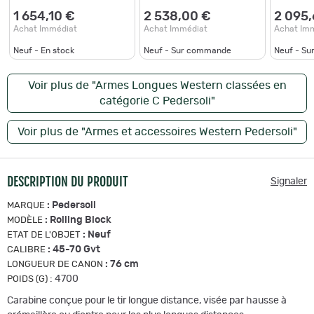
block target à cartouche
Cal 45-70 30"
métallique - Cal. 45-70 -
1 654,10 €
2 538,00 €
2 095,
45-7
Achat Immédiat
Achat Immédiat
Achat Im
Neuf - En stock
Neuf - Sur commande
Neuf - S
Voir plus de "Armes Longues Western classées en
catégorie C Pedersoli"
Voir plus de "Armes et accessoires Western Pedersoli"
DESCRIPTION DU PRODUIT
Signaler
:
Pedersoli
MARQUE
:
Rolling Block
MODÈLE
:
Neuf
ETAT DE L'OBJET
:
45-70 Gvt
CALIBRE
:
76 cm
LONGUEUR DE CANON
:
4700
POIDS (G)
Carabine conçue pour le tir longue distance, visée par hausse à