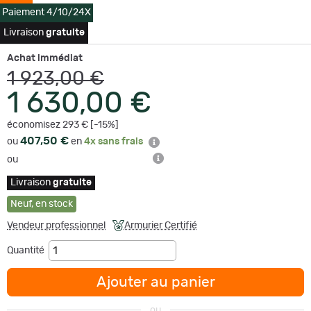
Paiement 4/10/24X
Livraison
gratuite
Achat immédiat
1 923,00 €
1 630,00 €
économisez 293 € [-15%]
407,50 €
ou
en
4x sans frais
ou
Livraison
gratuite
Neuf
,
en stock
Vendeur professionnel
Armurier Certifié
Quantité
Ajouter au panier
ou