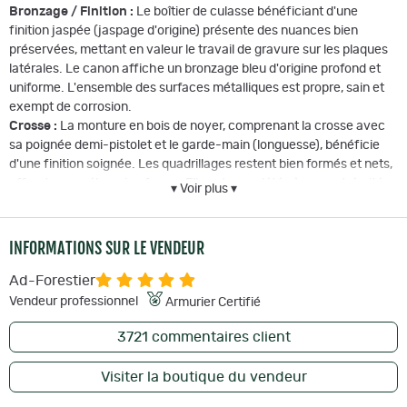
Bronzage / Finition :
Le boîtier de culasse bénéficiant d'une
finition jaspée (jaspage d'origine) présente des nuances bien
préservées, mettant en valeur le travail de gravure sur les plaques
latérales. Le canon affiche un bronzage bleu d'origine profond et
uniforme. L'ensemble des surfaces métalliques est propre, sain et
exempt de corrosion.
Crosse :
La monture en bois de noyer, comprenant la crosse avec
sa poignée demi-pistolet et le garde-main (longuesse), bénéficie
d'une finition soignée. Les quadrillages restent bien formés et nets,
offrant une préhension ferme. Elle est complétée à son extrémité
▾ Voir plus ▾
par une plaque de couche traditionnelle en acier correctement
ajustée.
Mécanisme :
Le fonctionnement mécanique est impeccable. Le
INFORMATIONS SUR LE VENDEUR
cycle d'alimentation par le levier sous garde est fluide et régulier, le
mécanisme de verrouillage est ferme et l'éjection s'exécutent sans
Ad-Forestier
aucun point dur.
Vendeur professionnel
Armurier Certifié
Canon(s) :
Le canon est en très bon état de conservation.
L'intérieur du tube est propre, sain et présente un bel aspect miroir
3721
commentaires client
avec des rayures de profil carré bien nettes et régulières sur toute
la longueur.
Visiter la boutique du vendeur