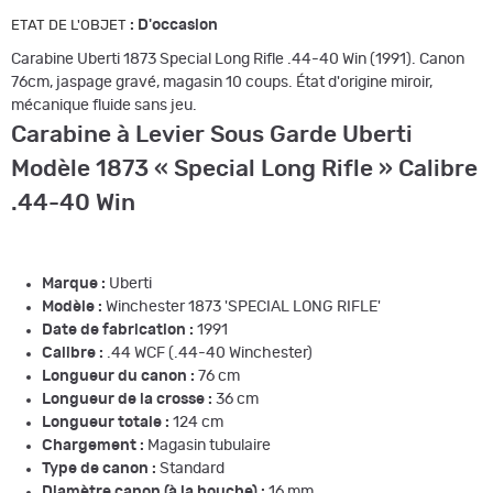
:
D'occasion
ETAT DE L'OBJET
Carabine Uberti 1873 Special Long Rifle .44-40 Win (1991). Canon
76cm, jaspage gravé, magasin 10 coups. État d'origine miroir,
mécanique fluide sans jeu.
Carabine à Levier Sous Garde Uberti
Modèle 1873 « Special Long Rifle » Calibre
.44-40 Win
Marque :
Uberti
Modèle :
Winchester 1873 'SPECIAL LONG RIFLE'
Date de fabrication :
1991
Calibre :
.44 WCF (.44-40 Winchester)
Longueur du canon :
76 cm
Longueur de la crosse :
36 cm
Longueur totale :
124 cm
Chargement :
Magasin tubulaire
Type de canon :
Standard
Diamètre canon (à la bouche) :
16 mm