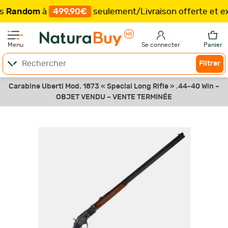
ndom
à
499,90€
seulement
/
Livraison offerte et expéd
Menu
Se connecter
Panier
Filtrer
Carabine Uberti Mod. 1873 « Special Long Rifle » .44-40 Win –
OBJET VENDU –
VENTE TERMINÉE