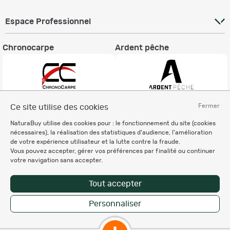
Espace Professionnel
Chronocarpe
Ardent pêche
Fermer
Ce site utilise des cookies
Informations légales
NaturaBuy utilise des cookies pour : le fonctionnement du site (cookies
Charte éthique
nécessaires), la réalisation des statistiques d'audience, l'amélioration
Mentions légales
de votre expérience utilisateur et la lutte contre la fraude.
Vous pouvez accepter, gérer vos préférences par finalité ou continuer
Règlement & Conditions d'utilisation
votre navigation sans accepter.
Politique de protection
des données personnelles
Tout accepter
Personnalisation des cookies
Personnaliser
Copyright © 2007-2026 NaturaBuy. Tous droits réservés. N°CNIL: 1239459.
Les marques commerciales mentionnées appartiennent à leurs propriétaires
respectifs in 0.049 s