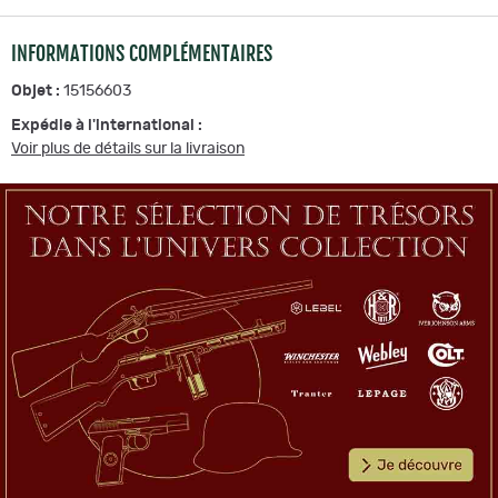
Référence :
A2119
INFORMATIONS COMPLÉMENTAIRES
Détails techniques :
Objet :
15156603
Arme de Catégorie C :
: Déclaration, pièce d'identité et
Expédie à l'international :
permis/licence valide obligatoires.
Voir plus de détails sur la livraison
État de l'objet :
: Occasion, état général : 9/10
Photos
: Contractuelles : L'article correspond exactement aux
photos.