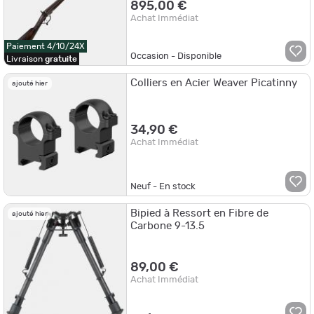
895,00 €
Achat Immédiat
Paiement 4/10/24X
Occasion - Disponible
Livraison
gratuite
Colliers en Acier Weaver Picatinny
ajouté hier
34,90 €
Achat Immédiat
Neuf - En stock
Bipied à Ressort en Fibre de
ajouté hier
Carbone 9-13.5
89,00 €
Achat Immédiat