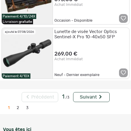
Achat Immédiat
Paiement 4/10/24X
Occasion - Disponible
Livraison
gratuite
Lunette de visée Vector Optics
ajouté le 07/08/2026
Sentinel-X Pro 10-40x50 SFP
269,00 €
Achat Immédiat
Neuf - Dernier exemplaire
Paiement 4/10X
1
Précédent
Suivant
/3
1
2
3
Vous êtes ici