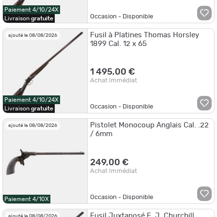
Paiement 4/10/24X
Occasion - Disponible
Livraison
gratuite
Fusil à Platines Thomas Horsley
ajouté le 08/08/2026
1899 Cal. 12 x 65
1 495,00 €
Achat Immédiat
Paiement 4/10/24X
Occasion - Disponible
Livraison
gratuite
Pistolet Monocoup Anglais Cal. .22
ajouté le 08/08/2026
/ 6mm
249,00 €
Achat Immédiat
Occasion - Disponible
Paiement 4/10X
Fusil Juxtaposé E. J. Churchill
ajouté le 08/08/2026