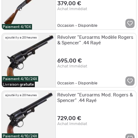
379,00 €
Achat Immédiat
Occasion - Disponible
Paiement 4/10X
Révolver "Euroarms Modèle Rogers
ajouté il y a 20 heures
& Spencer" .44 Rayé
695,00 €
Achat Immédiat
Paiement 4/10/24X
Occasion - Disponible
Livraison
gratuite
Révolver "Euroarms Mod. Rogers &
ajouté il y a 20 heures
Spencer" .44 Rayé
729,00 €
Achat Immédiat
Paiement 4/10/24X