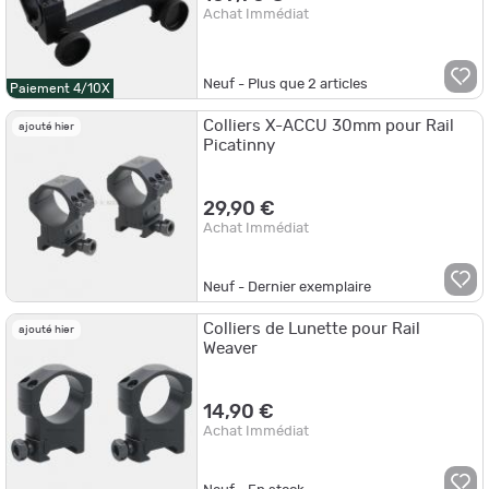
Achat Immédiat
Neuf - Plus que
2
articles
Paiement 4/10X
Colliers X-ACCU 30mm pour Rail
ajouté hier
Picatinny
29,90 €
Achat Immédiat
Neuf - Dernier exemplaire
Colliers de Lunette pour Rail
ajouté hier
Weaver
14,90 €
Achat Immédiat