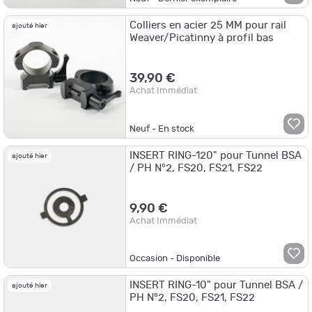
Colliers en acier 25 MM pour rail
ajouté hier
Weaver/Picatinny à profil bas
39,90 €
Achat Immédiat
Neuf - En stock
INSERT RING-120" pour Tunnel BSA
ajouté hier
/ PH N°2, FS20, FS21, FS22
9,90 €
Achat Immédiat
Occasion - Disponible
INSERT RING-10" pour Tunnel BSA /
ajouté hier
PH N°2, FS20, FS21, FS22