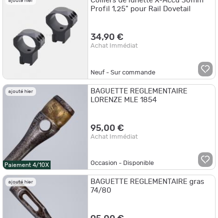
Colliers de lunette X-Accu 30mm
ajouté hier
Profil 1,25" pour Rail Dovetail
34,90 €
Achat Immédiat
Neuf - Sur commande
BAGUETTE REGLEMENTAIRE
ajouté hier
LORENZE MLE 1854
95,00 €
Achat Immédiat
Occasion - Disponible
Paiement 4/10X
BAGUETTE REGLEMENTAIRE gras
ajouté hier
74/80