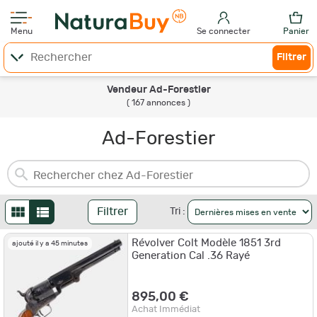
Menu
Se connecter
Panier
Filtrer
Vendeur Ad-Forestier
( 167 annonces )
Ad-Forestier
Filtrer
Tri :
Révolver Colt Modèle 1851 3rd
ajouté il y a 45 minutes
Generation Cal .36 Rayé
895,00 €
Achat Immédiat