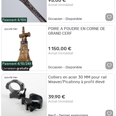
95,00 €
Achat Immédiat
Occasion - Disponible
Paiement 4/10X
POIRE A POUDRE EN CORNE DE
ajouté hier
GRAND CERF
1 150,00 €
Achat Immédiat
Paiement 4/10/24X
Occasion - Disponible
Livraison
gratuite
Colliers en acier 30 MM pour rail
ajouté hier
Weaver/Picatinny à profil élevé
39,90 €
Achat Immédiat
Neuf - Dernier exemplaire