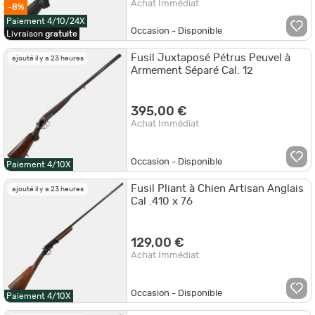
Achat Immédiat
-8%
Paiement 4/10/24X
Occasion - Disponible
Livraison
gratuite
Fusil Juxtaposé Pétrus Peuvel à
ajouté il y a 23 heures
Armement Séparé Cal. 12
395,00 €
Achat Immédiat
Occasion - Disponible
Paiement 4/10X
Fusil Pliant à Chien Artisan Anglais
ajouté il y a 23 heures
Cal .410 x 76
129,00 €
Achat Immédiat
Occasion - Disponible
Paiement 4/10X