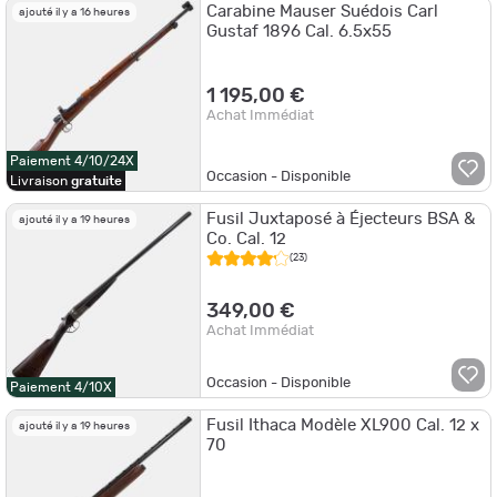
Carabine Mauser Suédois Carl
ajouté il y a 16 heures
Gustaf 1896 Cal. 6.5x55
1 195,00 €
Achat Immédiat
Paiement 4/10/24X
Occasion - Disponible
Livraison
gratuite
Fusil Juxtaposé à Éjecteurs BSA &
ajouté il y a 19 heures
Co. Cal. 12
(23)
349,00 €
Achat Immédiat
Occasion - Disponible
Paiement 4/10X
Fusil Ithaca Modèle XL900 Cal. 12 x
ajouté il y a 19 heures
70