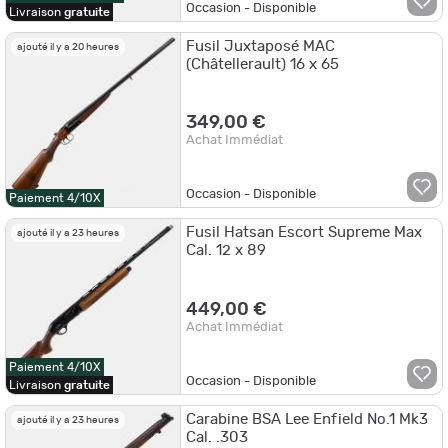
Occasion - Disponible
Livraison
gratuite
Fusil Juxtaposé MAC
ajouté il y a 20 heures
(Châtellerault) 16 x 65
349,00 €
Achat Immédiat
Occasion - Disponible
Paiement 4/10X
Fusil Hatsan Escort Supreme Max
ajouté il y a 23 heures
Cal. 12 x 89
449,00 €
Achat Immédiat
Paiement 4/10X
Occasion - Disponible
Livraison
gratuite
Carabine BSA Lee Enfield No.1 Mk3
ajouté il y a 23 heures
Cal. .303