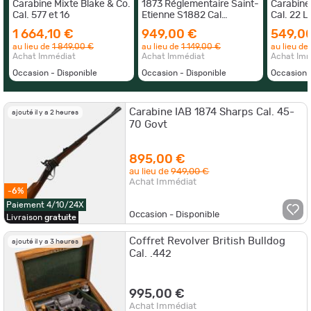
Carabine Mixte Blake & Co.
1873 Réglementaire Saint-
Carabine
Cal. 577 et 16
Etienne S1882 Cal
Cal. 22 L
11,73mm
1 664,10 €
949,00 €
549,0
au lieu de
1 849,00 €
au lieu de
1 149,00 €
au lieu de
Achat Immédiat
Achat Immédiat
Achat Im
Occasion - Disponible
Occasion - Disponible
Occasion 
Carabine IAB 1874 Sharps Cal. 45-
ajouté il y a 2 heures
70 Govt
895,00 €
au lieu de
949,00 €
Achat Immédiat
-6%
Paiement 4/10/24X
Occasion - Disponible
Livraison
gratuite
Coffret Revolver British Bulldog
ajouté il y a 3 heures
Cal. .442
995,00 €
Achat Immédiat