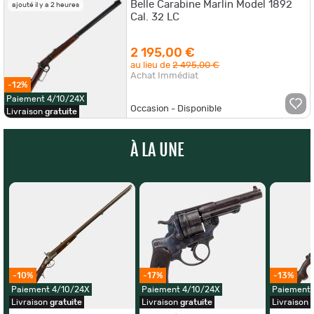
Belle Carabine Marlin Model 1892
ajouté il y a 2 heures
Cal. 32 LC
2 195,00 €
au lieu de
2 495,00 €
Achat Immédiat
-12%
Paiement 4/10/24X
Occasion - Disponible
Livraison
gratuite
À LA UNE
-10%
-17%
-13%
Paiement 4/10/24X
Paiement 4/10/24X
Paiement 
Livraison
gratuite
Livraison
gratuite
Livraison