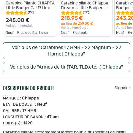
Carabine Pliante CHIAPPA
Carabine pliante Chiappa
Carabine 
Little Badger Cal 17 Hmr
Firearms Little Badger -
Badger -
Cal. 17 HMR 17 HMR - 17
Firearm
(136)
(136)
HMR / 47 cm
218,95 €
243,2
245,00 €
au lieu de
259,00 €
au lieu de
Achat Immédiat
Achat Immédiat
Achat Im
Neuf - Plus que
2
articles
Neuf - En stock
Neuf - En
Voir plus de "Carabines 17 HMR - 22 Magnum - 22
Hornet Chiappa"
Voir plus de "Armes de tir (TAR, TLD,etc...) Chiappa"
DESCRIPTION DU PRODUIT
Signaler
:
Chiappa
MARQUE
:
Neuf
ETAT DE L'OBJET
:
17 HMR
CALIBRE
:
47 cm
LONGUEUR DE CANON
:
1420
POIDS (G)
Carabine pliante extrêmement légère pour le tir sportif et de loisir !