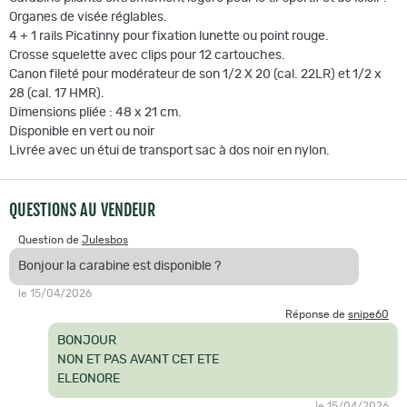
Organes de visée réglables.
4 + 1 rails Picatinny pour fixation lunette ou point rouge.
Crosse squelette avec clips pour 12 cartouches.
Canon fileté pour modérateur de son 1/2 X 20 (cal. 22LR) et 1/2 x
28 (cal. 17 HMR).
Dimensions pliée : 48 x 21 cm.
Disponible en vert ou noir
Livrée avec un étui de transport sac à dos noir en nylon.
QUESTIONS AU VENDEUR
Question de
Julesbos
Bonjour la carabine est disponible ?
le 15/04/2026
Réponse de
snipe60
BONJOUR
NON ET PAS AVANT CET ETE
ELEONORE
le 15/04/2026