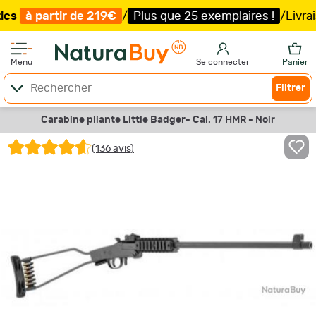
rtir de 219€
/
Plus que 25 exemplaires !
/
Livraison offe
Menu
Se connecter
Panier
Filtrer
Carabine pliante Little Badger- Cal. 17 HMR - Noir
(136 avis)