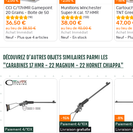
-2,00 €
-2,00 €
-16%
CCI C/17HMR Gamepoint
Munitions Winchester
Cartouch
20 Grains - Boite de 50
Super-X cal. 17 HMR
TNT Gree
(18)
(133)
36,50 €
38,00 €
47,00
au lieu de
38,50 €
au lieu de
40,00 €
au lieu de
Achat Immédiat
Achat Immédiat
Achat Im
Neuf - Plus que
4
articles
Neuf - En stock
Neuf - Pl
DÉCOUVREZ D'AUTRES OBJETS SIMILAIRES PARMI LES
"CARABINES 17 HMR - 22 MAGNUM - 22 HORNET CHIAPPA"
-15%
-8%
Paiement 4/10X
Paiement
Paiement 4/10X
Livraison
gratuite
Livraison