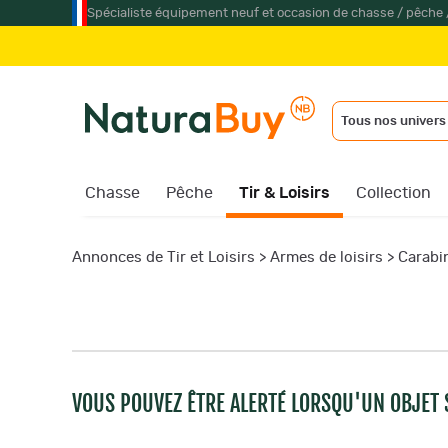
Spécialiste équipement neuf et occasion de chasse / pêche 
Tous nos univers
Chasse
Pêche
Tir & Loisirs
Collection
Annonces de Tir et Loisirs
>
Armes de loisirs
>
Carabi
VOUS POUVEZ ÊTRE ALERTÉ LORSQU'UN OBJET S