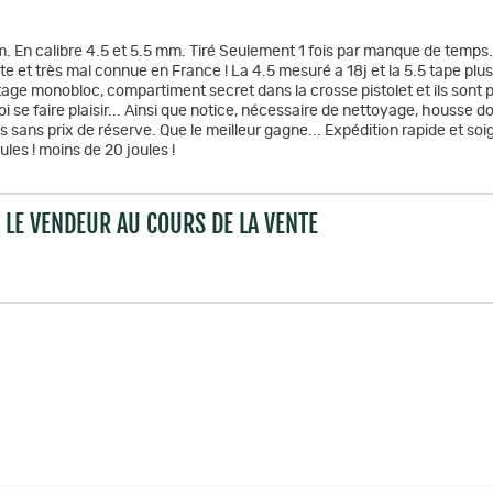
 En calibre 4.5 et 5.5 mm. Tiré Seulement 1 fois par manque de temps..
t très mal connue en France ! La 4.5 mesuré a 18j et la 5.5 tape plus 
e monobloc, compartiment secret dans la crosse pistolet et ils sont ple
se faire plaisir... Ainsi que notice, nécessaire de nettoyage, housse doubl
os sans prix de réserve. Que le meilleur gagne... Expédition rapide e
es ! moins de 20 joules !
LE VENDEUR AU COURS DE LA VENTE