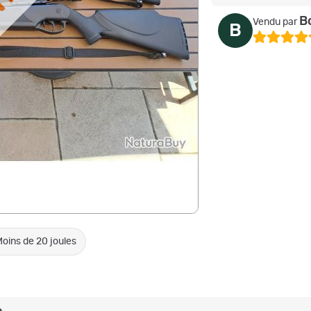
NDU
B
Vendu par
B
oins de 20 joules