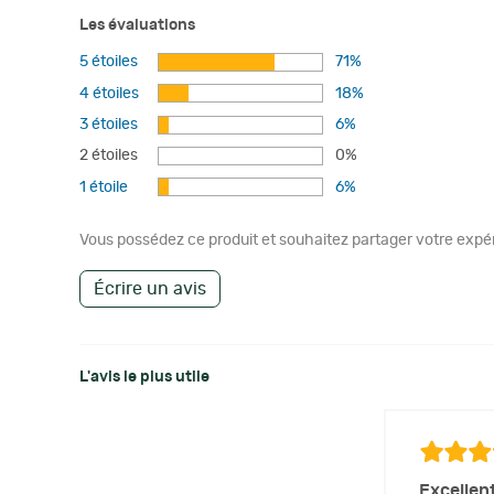
Les évaluations
5 étoiles
71%
4 étoiles
18%
3 étoiles
6%
2 étoiles
0%
1 étoile
6%
Vous possédez ce produit et souhaitez partager votre expéri
Écrire un avis
L'avis le plus utile
Excellen