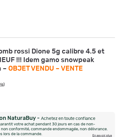
omb rossi Dione 5g calibre 4.5 et
NEUF !!! Idem gamo snowpeak
a –
OBJET VENDU –
VENTE
is
)
ion NaturaBuy
-
Achetez en toute confiance
arantit votre achat pendant 30 jours en cas de non-
n, non conformité, commande endommagée, non délivrance.
és lors de la commande.
En savoir plus