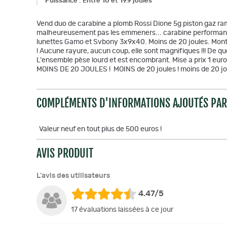
Puissance
:
Entre 10 et 19.9 joules
Vend duo de carabine a plomb Rossi Dione 5g piston gaz ram.
malheureusement pas les emmeners... carabine performante e
lunettes Gamo et Svbony 3x9x40. Moins de 20 joules. Montag
! Aucune rayure, aucun coup, elle sont magnifiques !!! De quoi 
L'ensemble pèse lourd et est encombrant. Mise a prix 1 eur
MOINS DE 20 JOULES ! MOINS de 20 joules ! moins de 20 joul
COMPLÉMENTS D'INFORMATIONS AJOUTÉS PAR 
Valeur neuf en tout plus de 500 euros !
AVIS PRODUIT
L'avis des utilisateurs
4.47/5
17 évaluations laissées à ce jour