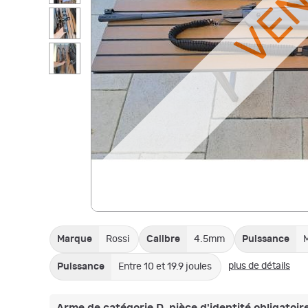
VE
Marque
Rossi
Calibre
4.5mm
Puissance
M
plus de détails
Puissance
Entre 10 et 19.9 joules