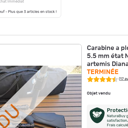
chat Immédiat
uf - Plus que
3
articles en stock !
Carabine a pl
5.5 mm état 
artemis Dian
TERMINÉE
(
17 av
Objet vendu
Protect
NaturaBuy g
satisfactio
Frais calcul