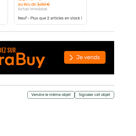
au lieu de
3,00 €
au lieu d
Achat Immédiat
Achat Im
Neuf - Plus que
2
articles en stock !
Neuf - En
Vendre le même objet
Signaler cet objet