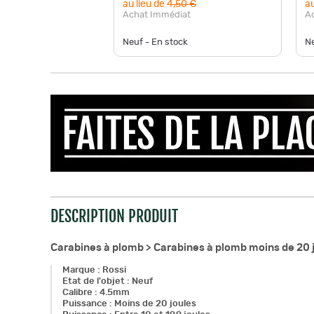
au lieu de
4,50 €
au
Achat Immédiat
A
Neuf - En stock
Ne
DESCRIPTION PRODUIT
Carabines à plomb >
Carabines à plomb moins de 20 
Marque
:
Rossi
Etat de l'objet
:
Neuf
Calibre
:
4.5mm
Puissance
:
Moins de 20 joules