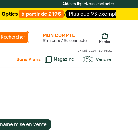
|
Aide en ligne
Nous contacter
ir de 219€
/
Plus que 93 exemplaires !
/
Livraison offerte
MON COMPTE
Rechercher
S'inscrire / Se connecter
Panier
07 Aoû 2026 -
10:46:32
Magazine
Vendre
Bons Plans