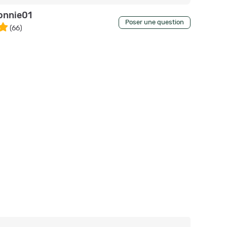
onnie01
Poser une question
(
66
)