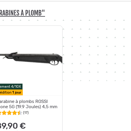
RABINES À PLOMB"
ement 4/10X
édition
1 jour
arabine à plombs ROSSI
ione 5G (19.9 Joules) 4,5 mm
(
17
)
89,90 €