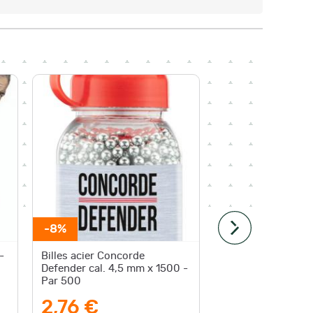
-8%
-8%
-
Billes acier Concorde
Cible gr
Defender cal. 4,5 mm x 1500 -
88,5x63,
Par 500
L'unite
2,76 €
2,94