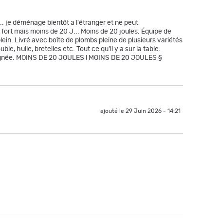
. je déménage bientôt a l'étranger et ne peut
fort mais moins de 20 J... Moins de 20 joules. Équipe de
in. Livré avec boîte de plombs pleine de plusieurs variétés
e, huile, bretelles etc. Tout ce qu'il y a sur la table.
t soignée. MOINS DE 20 JOULES ! MOINS DE 20 JOULES §
ajouté le 29 Juin 2026 - 14:21