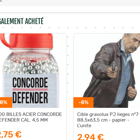
.
ÉGALEMENT ACHETÉ
-8%
-8%
00 BILLES ACIER CONCORDE
Cible gravolux PJ lieges n°7 
EFENDER CAL. 4,5 MM
88,5x63,5 cm - papier -
L'unite
2,75 €
2,94 €