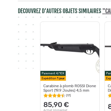
DÉCOUVREZ D'AUTRES OBJETS SIMILAIRES
"CA
Paiement 4/10X
Pai
Expédition
1 jour
Exp
Carabine à plomb ROSSI Dione
C
Sport (19,9 Joules) 4,5 mm
D
(
17
)
85,90 €
Achat Immédiat