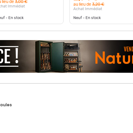
 lieu de
3,00 €
au lieu de
3,20 €
chat Immédiat
Achat Immédiat
uf - En stock
Neuf - En stock
joules