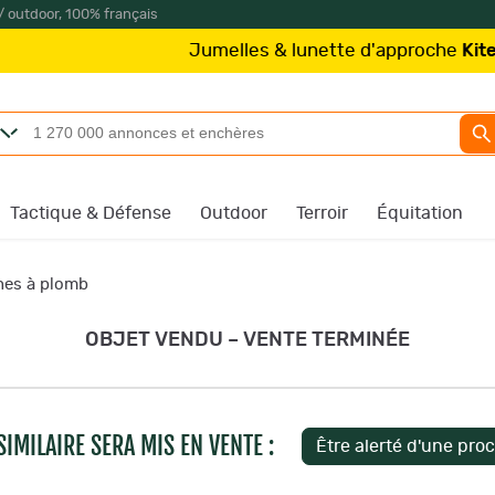
/ outdoor, 100% français
Jumelles & lunette d'approche
Kite Optics
à part
Tactique & Défense
Outdoor
Terroir
Équitation
nes à plomb
OBJET VENDU – VENTE TERMINÉE
IMILAIRE SERA MIS EN VENTE :