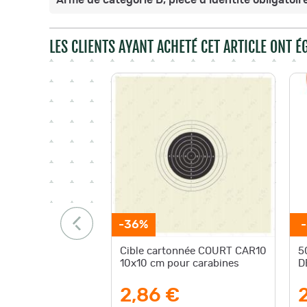
Arme de catégorie D, pièce d'identité obligatoire
LES CLIENTS AYANT ACHETÉ CET ARTICLE ONT 
-36%
Cible cartonnée COURT CAR10
5
10x10 cm pour carabines
D
2,86 €