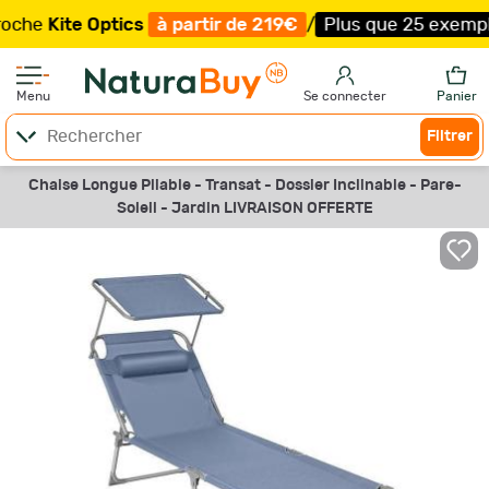
Kite Optics
à partir de 219€
/
Plus que 25 exemplaires 
Menu
Se connecter
Panier
Filtrer
Chaise Longue Pliable - Transat - Dossier Inclinable - Pare-
Soleil - Jardin LIVRAISON OFFERTE