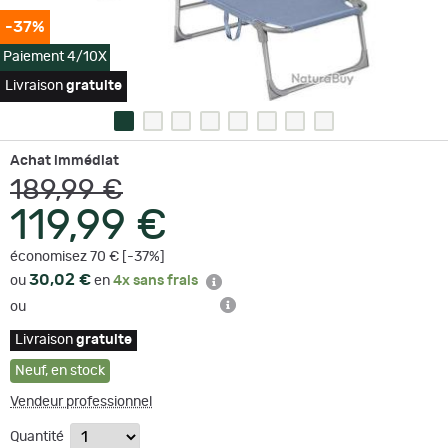
-37%
Paiement 4/10X
Livraison
gratuite
Achat immédiat
189,99 €
119,99 €
économisez 70 € [-37%]
30,02 €
ou
en
4x sans frais
ou
Livraison
gratuite
Neuf
,
en stock
Vendeur professionnel
Quantité