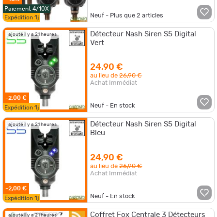
Paiement 4/10X
Neuf - Plus que
2
articles
Expédition
1j
Détecteur Nash Siren S5 Digital
ajouté il y a 21 heures
Vert
24,90 €
au lieu de
26,90 €
Achat Immédiat
-2,00 €
Neuf - En stock
Expédition
1j
Détecteur Nash Siren S5 Digital
ajouté il y a 21 heures
Bleu
24,90 €
au lieu de
26,90 €
Achat Immédiat
-2,00 €
Neuf - En stock
Expédition
1j
Coffret Fox Centrale 3 Détecteurs
ajouté il y a 21 heures