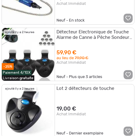
Achat Immédiat
Neuf - En stock
Détecteur Electronique de Touche
ajouté il y a 2 heures
Alarme de Canne à Pêche Sondeur
avec Indicateur LED Sensible
59,90 €
au lieu de
79,90 €
Achat Immédiat
-25%
Paiement 4/10X
Neuf - Plus que
3
articles
Livraison
gratuite
Lot 2 détecteurs de touche
ajouté il y a 2 heures
19,00 €
Achat Immédiat
Neuf - Dernier exemplaire