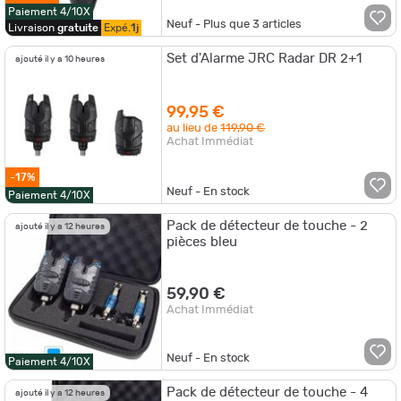
Paiement 4/10X
Neuf - Plus que
3
articles
Livraison
gratuite
Expé.
1j
Set d'Alarme JRC Radar DR 2+1
ajouté il y a 10 heures
99,95 €
au lieu de
119,90 €
Achat Immédiat
-17%
Neuf - En stock
Paiement 4/10X
Pack de détecteur de touche - 2
ajouté il y a 12 heures
pièces bleu
59,90 €
Achat Immédiat
Neuf - En stock
Paiement 4/10X
Pack de détecteur de touche - 4
ajouté il y a 12 heures