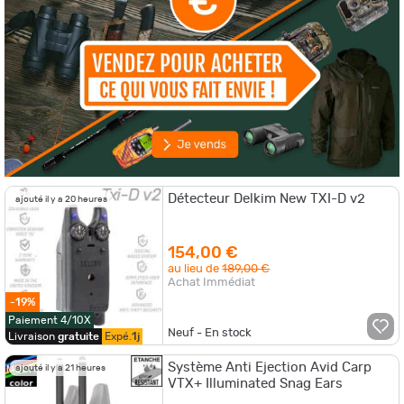
Détecteur Delkim New TXI-D v2
ajouté il y a 20 heures
154,00 €
au lieu de
189,00 €
Achat Immédiat
-19%
Paiement 4/10X
Neuf - En stock
Livraison
gratuite
Expé.
1j
Système Anti Ejection Avid Carp
ajouté il y a 21 heures
VTX+ Illuminated Snag Ears