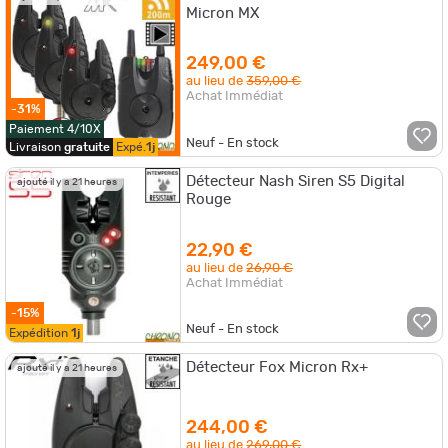
Micron MX
249,00 €
au lieu de
359,00 €
Achat Immédiat
-31%
Paiement 4/10X
Neuf - En stock
Livraison
gratuite
Expé.
1j
Détecteur Nash Siren S5 Digital
ajouté il y a 21 heures
Rouge
22,90 €
au lieu de
26,90 €
Achat Immédiat
-15%
Neuf - En stock
Expédition
1j
Détecteur Fox Micron Rx+
ajouté il y a 21 heures
244,00 €
au lieu de
269,00 €