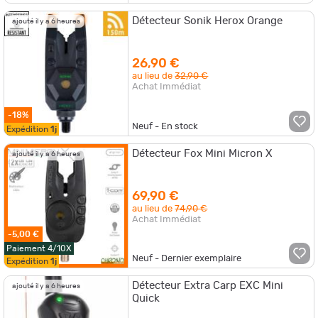
Détecteur Sonik Herox Orange
ajouté il y a 6 heures
26,90 €
au lieu de
32,90 €
Achat Immédiat
-18%
Neuf - En stock
Expédition
1j
Détecteur Fox Mini Micron X
ajouté il y a 6 heures
69,90 €
au lieu de
74,90 €
Achat Immédiat
-5,00 €
Paiement 4/10X
Neuf - Dernier exemplaire
Expédition
1j
Détecteur Extra Carp EXC Mini
ajouté il y a 6 heures
Quick