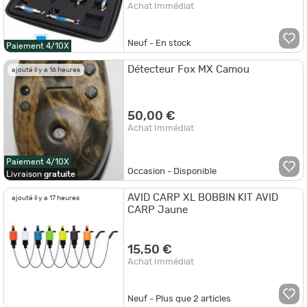
Achat Immédiat
Neuf - En stock
Paiement 4/10X
Détecteur Fox MX Camou
ajouté il y a 16 heures
50,00 €
Achat Immédiat
Paiement 4/10X
Occasion - Disponible
Livraison
gratuite
AVID CARP XL BOBBIN KIT AVID
ajouté il y a 17 heures
CARP Jaune
15,50 €
Achat Immédiat
Neuf - Plus que
2
articles