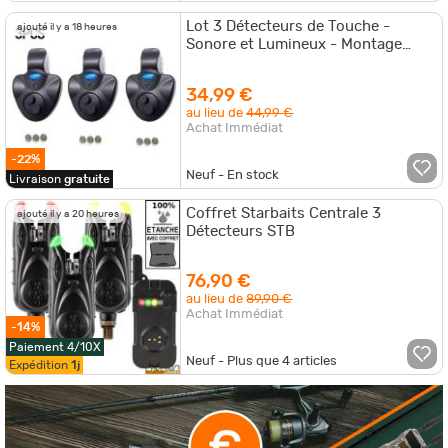
Lot 3 Détecteurs de Touche -
ajouté il y a 18 heures
Sonore et Lumineux - Montage
Canne à Pêche
34,99 €
au lieu de
44,99 €
Achat Immédiat
-22%
Neuf - En stock
Livraison
gratuite
Coffret Starbaits Centrale 3
ajouté il y a 20 heures
Détecteurs STB
76,90 €
au lieu de
89,90 €
Achat Immédiat
-14%
Paiement 4/10X
Neuf - Plus que
4
articles
Expédition
1j