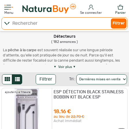
Menu
Se connecter
Panier
Filtrer
Détecteurs
( 182 annonces )
La
pêche à la carpe
est souvent réalisée sur une longue période
d'attente, qu'elle soit pratiquée de jour ou de nuit. Parce qu'il est
difficile de rester focalisé sur la canne pendant aussi longtemps, les
fabricants ont développé le détecteur de carpe. Ce dispositif avertit le
Voir plus
carpiste des mouvements de ses lignes. Vous voulez vous en procurer
un modèle fiable ? Vous êtes à la bonne adresse chez NaturaBuy.
Filtrer
Tri :
Comment fonctionnent les détecteurs de
ESP DÉTECTION BLACK STAINLESS
ajouté il y a 1 heure
carpe ?
BOBBIN KIT BLACK ESP
Le détecteur de carpe est un accessoire électronique qui aide à
18,16 €
augmenter le taux de prise lors des parties de pêche. Indispensable
au lieu de
22,70 €
surtout lors de la
pêche de nuit
, il garde une tension en permanence
Achat Immédiat
sur votre ligne et agit comme une alarme pour vous signaler qu'un
poisson touche à l'appât.