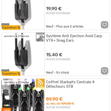
19,90 €
Achat Immédiat
Neuf - Plus que
2
articles
Expédition
1j
Système Anti Ejection Avid Carp
ajouté il y a 21 heures
VTX+ Snag Ears
15,40 €
Achat Immédiat
Neuf - En stock
Expédition
1j
Coffret Starbaits Centrale 4
ajouté il y a 21 heures
Détecteurs STB
89,90 €
au lieu de
109,00 €
Achat Immédiat
-18%