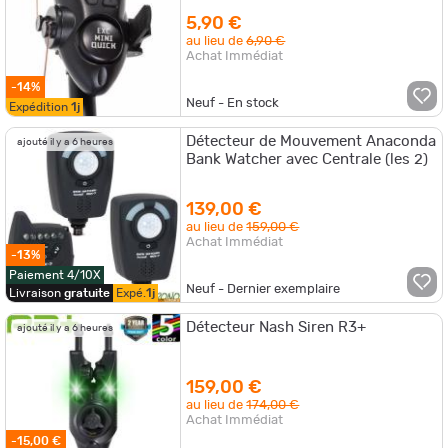
5,90 €
au lieu de
6,90 €
Achat Immédiat
-14%
Neuf - En stock
Expédition
1j
Détecteur de Mouvement Anaconda
ajouté il y a 6 heures
Bank Watcher avec Centrale (les 2)
139,00 €
au lieu de
159,00 €
Achat Immédiat
-13%
Paiement 4/10X
Neuf - Dernier exemplaire
Livraison
gratuite
Expé.
1j
Détecteur Nash Siren R3+
ajouté il y a 6 heures
159,00 €
au lieu de
174,00 €
Achat Immédiat
-15,00 €