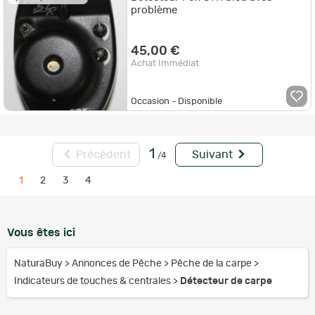
problème
45,00 €
Achat Immédiat
Occasion - Disponible
1
Précédent
Suivant
/4
1
2
3
4
Vous êtes ici
NaturaBuy
>
Annonces de Pêche
>
Pêche de la carpe
>
Indicateurs de touches & centrales
>
Détecteur de carpe