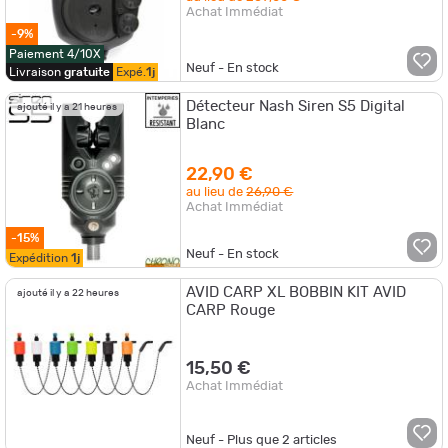
Achat Immédiat
-9%
Paiement 4/10X
Neuf - En stock
Livraison
gratuite
Expé.
1j
Détecteur Nash Siren S5 Digital
ajouté il y a 21 heures
Blanc
22,90 €
au lieu de
26,90 €
Achat Immédiat
-15%
Neuf - En stock
Expédition
1j
AVID CARP XL BOBBIN KIT AVID
ajouté il y a 22 heures
CARP Rouge
15,50 €
Achat Immédiat
Neuf - Plus que
2
articles