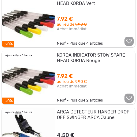
HEAD KORDA Vert
7,92 €
au lieu de
9,90 €
Achat Immédiat
Neuf - Plus que
4
articles
-20%
KORDA INDICATOR STOW SPARE
ajouté il y a 1 heure
HEAD KORDA Rouge
7,92 €
au lieu de
9,90 €
Achat Immédiat
Neuf - Plus que
2
articles
-20%
ARCA DETECTEUR HANGER DROP
ajouté il y a 1 heure
OFF SWINGER ARCA Jaune
4,50 €