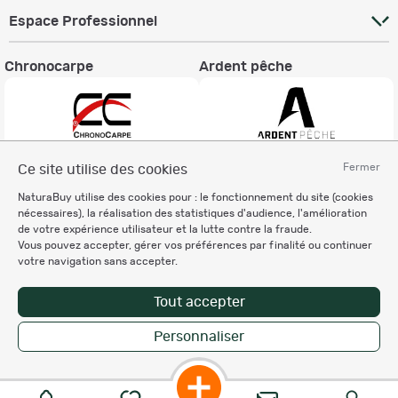
Espace Professionnel
Chronocarpe
Ardent pêche
Fermer
Ce site utilise des cookies
Informations légales
NaturaBuy utilise des cookies pour : le fonctionnement du site (cookies
Charte éthique
nécessaires), la réalisation des statistiques d'audience, l'amélioration
Mentions légales
de votre expérience utilisateur et la lutte contre la fraude.
Vous pouvez accepter, gérer vos préférences par finalité ou continuer
Règlement & Conditions d'utilisation
votre navigation sans accepter.
Politique de protection
des données personnelles
Tout accepter
Personnalisation des cookies
Personnaliser
Copyright © 2007-2026 NaturaBuy. Tous droits réservés. N°CNIL: 1239459.
Les marques commerciales mentionnées appartiennent à leurs propriétaires
respectifs in 0.084 s
Suggestions de recherche