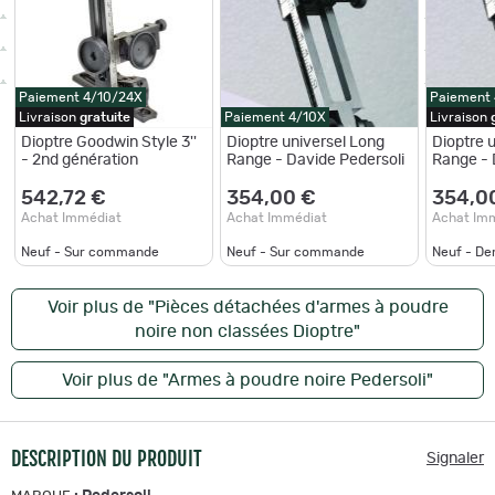
Paiement 4/10/24X
Paiement
Livraison
gratuite
Paiement 4/10X
Livraison
Dioptre Goodwin Style 3''
Dioptre universel Long
Dioptre 
- 2nd génération
Range - Davide Pedersoli
Range - 
542,72 €
354,00 €
354,0
Achat Immédiat
Achat Immédiat
Achat Im
Neuf - Sur commande
Neuf - Sur commande
Neuf - De
Voir plus de "Pièces détachées d'armes à poudre
noire non classées Dioptre"
Voir plus de "Armes à poudre noire Pedersoli"
DESCRIPTION DU PRODUIT
Signaler