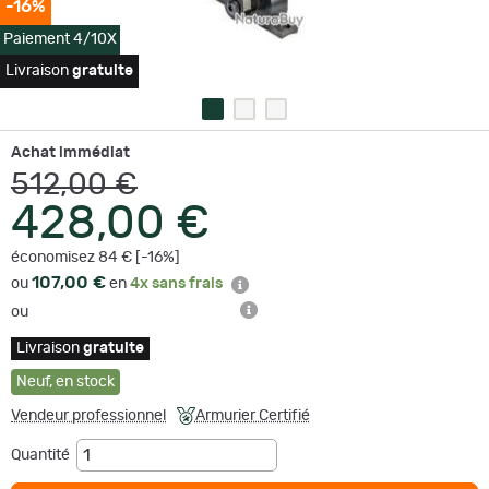
-16%
Paiement 4/10X
Livraison
gratuite
Achat immédiat
512,00 €
428,00 €
économisez 84 € [-16%]
107,00 €
ou
en
4x sans frais
ou
Livraison
gratuite
Neuf
,
en stock
Vendeur professionnel
Armurier Certifié
Quantité