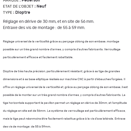
:
Pedersoli
MARQUE
:
Neuf
ETAT DE L'OBJET
:
Dioptre
TYPE
Réglage en dérive de 30 mm, et en site de 56 mm.
Entraxe des vis de montage : de 55 à 59 mm.
Réglage universel de la verticalité grâce au perçage oblong de son embase, montage
possible sur un très grand nombre d'armes, y compris d'autres fabricants. Verrouillage
particulièrement efficace et facilement rabattable.
Dioptre de très haute précision, particulièrement résistant, grâce à sa tige de grandes
dimensions et à sa base elliptique réalisés sur machine CNC à partir d'ébauches forgées. Il
offre un réglage universel de la verticalité et, grâce au perçage oblong de son embase, il est
possible de le monter sur un très grand nombre d'armes, y compris d'autres fabricants. La
tige horizontale supportant le pavillon permet un réglage en dérive de 30mm, et l'amplitude
du réglage en site est de 56mm. Le système de verrouillage est particulièrement efficace,
mais la tige peut néanmoins être facilement rabattue grâce à la vis d'axe latérale. Entraxe
des vis de montage: de 55 à 59mm.