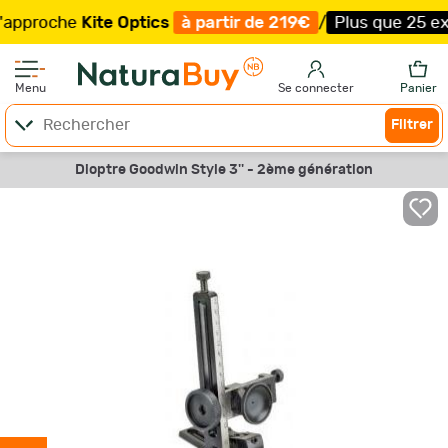
oche
Kite Optics
à partir de 219€
/
Plus que 25 exemplai
Menu
Se connecter
Panier
Filtrer
Dioptre Goodwin Style 3'' - 2ème génération