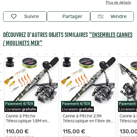
Plus de détails
Suivre
Partager
Vendre
DÉCOUVREZ D'AUTRES OBJETS SIMILAIRES
"ENSEMBLES CANNES
/ MOULINETS MER"
Paiement 4/10X
Paiement 4/10X
Paiement
Livraison
gratuite
Livraison
gratuite
Livraison
Canne à Pêche
Canne à Pêche 2,1M
Canne à
Télescopique 1,8M en
Télescopique en Fibre de
Télescop
Fibre de Carbone Moulinet
Carbone Moulinet
Fibre de
Roulement à Billes
Roulement à Billes
Accessoi
110,00 €
115,00 €
130,0
Accessoires de Pêche
Accessoires de Pêche
Sac de T
Achat Immédiat
Achat Immédiat
Achat Im