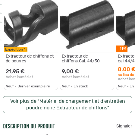
-11%
Expédition
1j
Extracteur de chiffons et
Extracteur de
Extracte
de bourres
chiffons.Cal. 44/50
cal.44/
8,00 
21,95 €
9,00 €
au lieu de
Achat Immédiat
Achat Immédiat
Achat Im
Neuf - Dernier exemplaire
Neuf - En stock
Neuf - En
Voir plus de "Matériel de chargement et d'entretien
poudre noire Extracteur de chiffons"
DESCRIPTION DU PRODUIT
Signaler