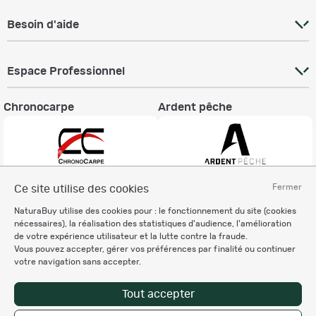
Besoin d'aide
Espace Professionnel
Chronocarpe
Ardent pêche
Fermer
Ce site utilise des cookies
Informations légales
NaturaBuy utilise des cookies pour : le fonctionnement du site (cookies
Charte éthique
nécessaires), la réalisation des statistiques d'audience, l'amélioration
Mentions légales
de votre expérience utilisateur et la lutte contre la fraude.
Vous pouvez accepter, gérer vos préférences par finalité ou continuer
Règlement & Conditions d'utilisation
votre navigation sans accepter.
Politique de protection
des données personnelles
Tout accepter
Personnalisation des cookies