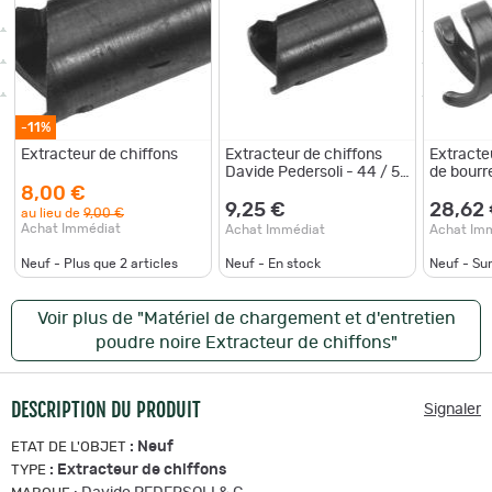
-11%
Extracteur de chiffons
Extracteur de chiffons
Extracte
Davide Pedersoli - 44 / 50
de bourr
PN
8,00 €
9,25 €
28,62
au lieu de
9,00 €
Achat Immédiat
Achat Immédiat
Achat Im
Neuf - Plus que
2
articles
Neuf - En stock
Neuf - S
Voir plus de "Matériel de chargement et d'entretien
poudre noire Extracteur de chiffons"
DESCRIPTION DU PRODUIT
Signaler
:
Neuf
ETAT DE L'OBJET
:
Extracteur de chiffons
TYPE