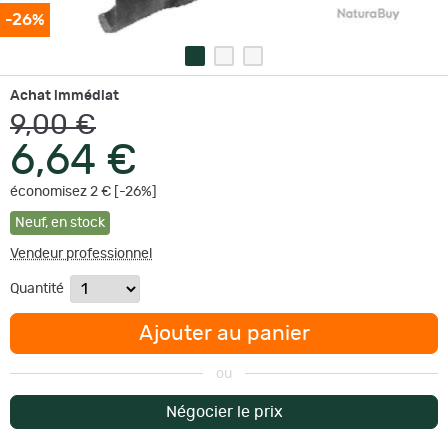
-26%
Achat immédiat
9,00 €
6,64 €
économisez 2 € [-26%]
Neuf
,
en stock
Vendeur professionnel
Quantité
Ajouter au panier
ou
Négocier le prix