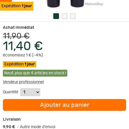
Expédition
1 jour
Achat immédiat
11,90 €
11,40 €
économisez 1 € [-4%]
Expédition
1 jour
Neuf
,
plus que
4
articles en stock !
Vendeur professionnel
Quantité
Ajouter au panier
Livraison
9,90 €
- Autre mode d'envoi