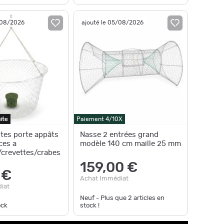
/08/2026
ajouté le 05/08/2026
ite
Paiement 4/10X
ites porte appâts
Nasse 2 entrées grand
ces a
modèle 140 cm maille 25 mm
/crevettes/crabes
159,00 €
 €
Achat Immédiat
iat
Neuf - Plus que
2
articles en
ock
stock !