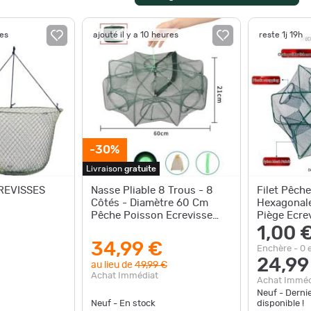
res
ajouté il y a 10 heures
reste 1j 19h
-30%
Livraison
gratuite
REVISSES
Nasse Pliable 8 Trous - 8
Filet Pêche
Côtés - Diamètre 60 Cm
Hexagonal
Pêche Poisson Ecrevisse
Piège Ecre
Crevette LIVRAISON
Automatiqu
1,00 
GRATUITE
34,99 €
Enchère - 0 
24,99
au lieu de
49,99 €
Achat Immédiat
Achat Imméd
Neuf - Derni
Neuf - En stock
disponible !