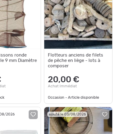
issons ronde
Flotteurs anciens de filets
ille 9 mm Diamètre
de pêche en liège - lots à
composer
€
20,00 €
iat
Achat Immédiat
ock
Occasion - Article disponible
/08/2026
ajouté le 03/08/2026