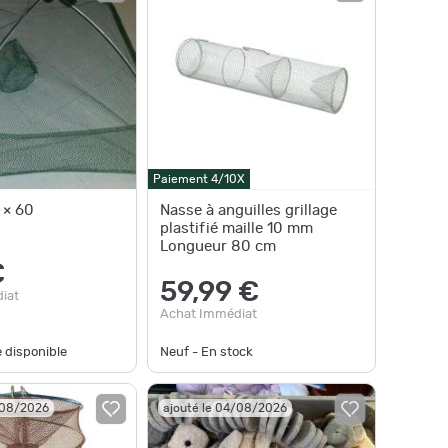
Paiement 4/10X
 × 60
Nasse à anguilles grillage
plastifié maille 10 mm
Longueur 80 cm
€
59,99 €
iat
Achat Immédiat
e disponible
Neuf - En stock
/08/2026
ajouté le 04/08/2026