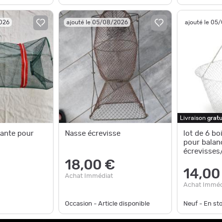
2026
ajouté le 05/08/2026
ajouté le 05
Livraison
gratu
iante pour
Nasse écrevisse
lot de 6 bo
pour balan
écrevisses
18,00 €
14,00
Achat Immédiat
Achat Imméd
Occasion - Article disponible
Neuf - En st