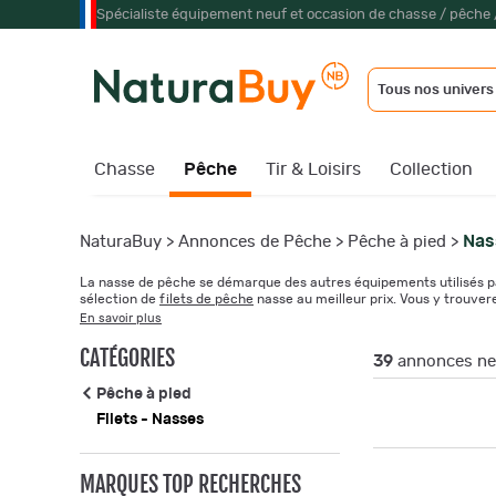
Spécialiste équipement neuf et occasion de chasse / pêche 
Tous nos univers
Chasse
Pêche
Tir & Loisirs
Collection
Nas
NaturaBuy
>
Annonces de Pêche
>
Pêche à pied
>
La nasse de pêche se démarque des autres équipements utilisés par 
sélection de
filets de pêche
nasse au meilleur prix. Vous y trouve
En savoir plus
CATÉGORIES
39
annonces neu
Pêche à pied
Filets - Nasses
MARQUES TOP RECHERCHES