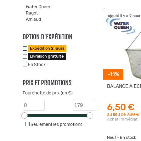
Water Queen
Ragot
ajouté il y a 9 heu
Amiaud
OPTION D'EXPÉDITION
Expédition
2 jours
Livraison
gratuite
En Stock
-11%
PRIX ET PROMOTIONS
BALANCE A EC
Fourchette de prix (en €)
6,50 €
au lieu de
7,30 €
Achat Immédiat
Seulement les promotions
Neuf - En stock