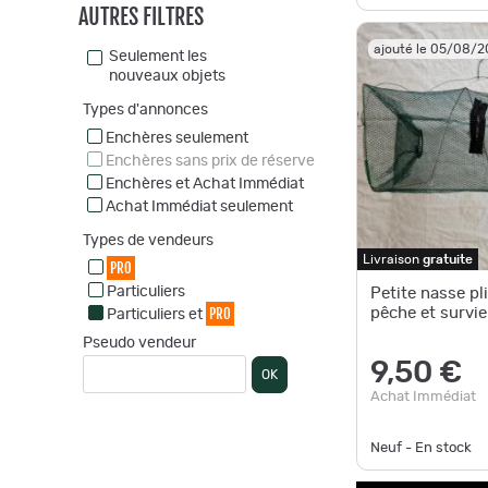
AUTRES FILTRES
ajouté le 05/08/
Seulement les
nouveaux objets
Types d'annonces
Enchères seulement
Enchères sans prix de réserve
Enchères et Achat Immédiat
Achat Immédiat seulement
Types de vendeurs
Livraison
gratuite
PRO
Particuliers
Petite nasse pl
PRO
pêche et survie
Particuliers et
Pseudo vendeur
9,50 €
OK
Achat Immédiat
Neuf - En stock