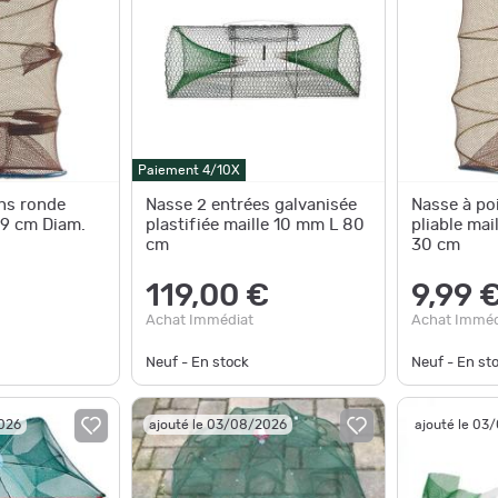
Paiement 4/10X
ns ronde
Nasse 2 entrées galvanisée
Nasse à po
0,9 cm Diam.
plastifiée maille 10 mm L 80
pliable ma
cm
30 cm
119,00 €
9,99 
Achat Immédiat
Achat Imméd
Neuf - En stock
Neuf - En st
2026
ajouté le 03/08/2026
ajouté le 03