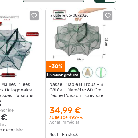
ajouté le 05/08/2026
-30%
Livraison
gratuite
 Mailles Pliées
Nasse Pliable 8 Trous - 8
es Octogonales
Côtés - Diamètre 60 Cm
visses Poissons
Pêche Poisson Ecrevisse
e Pratique
Crevette LIVRAISON
€
OFFERTE
34,99 €
enchère
 €
au lieu de
49,99 €
Achat Immédiat
iat
er exemplaire
Neuf - En stock