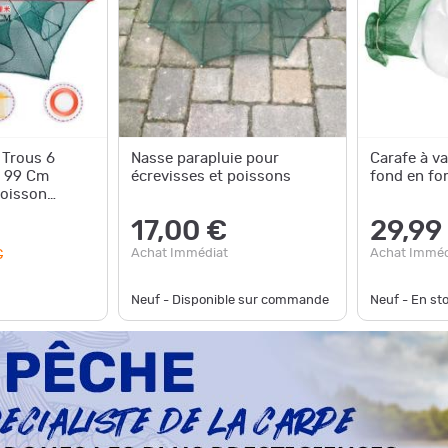
 Trous 6
Nasse parapluie pour
Carafe à va
e 99 Cm
écrevisses et poissons
fond en fo
Poisson
isse Pêche
17,00 €
29,99
Achat Immédiat
Achat Imméd
€
Neuf - Disponible sur commande
Neuf - En st