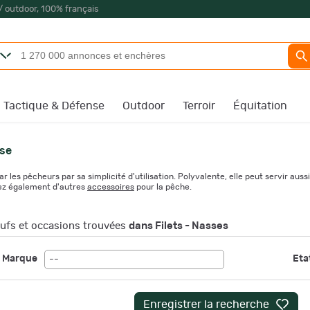
/ outdoor, 100% français
Tactique & Défense
Outdoor
Terroir
Équitation
se
les pêcheurs par sa simplicité d'utilisation. Polyvalente, elle peut servir aus
rez également d'autres
accessoires
pour la pêche.
fs et occasions trouvées
dans Filets - Nasses
Marque
Etat
--
Enregistrer la recherche