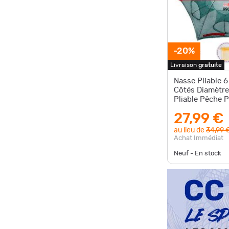
-20%
Livraison
gratuite
Nasse Pliable 6
Côtés Diamètr
Pliable Pêche 
Crevette Ecrev
27,99 €
au lieu de
34,99 
Achat Immédiat
Neuf - En stock