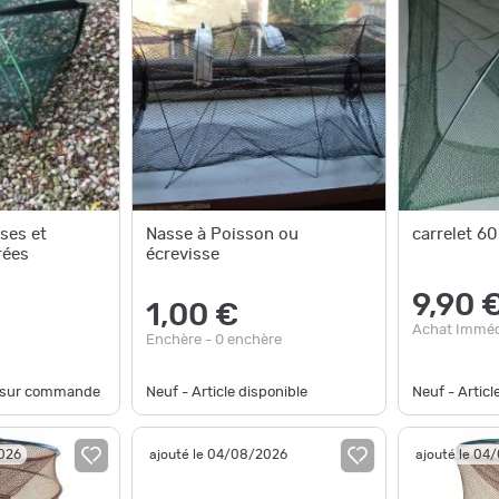
ses et
Nasse à Poisson ou
carrelet 60
rées
écrevisse
9,90 
1,00 €
Achat Imméd
Enchère - 0 enchère
e sur commande
Neuf - Article disponible
Neuf - Articl
2026
ajouté le 04/08/2026
ajouté le 04