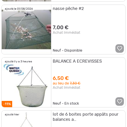
nasse pêche #2
ajouté le 01/08/2026
7,00 €
Achat Immédiat
Neuf - Disponible
BALANCE A ECREVISSES
ajouté il y a 3 heures
6,50 €
au lieu de
7,30 €
Achat Immédiat
Neuf - En stock
-11%
lot de 6 boites porte appâts pour
ajouté hier
balances a
écrevisses/crevettes/crabes