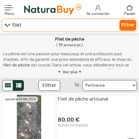
Menu
Se connecter
Panier
Filtrer
Filet de pêche
( 39 annonces )
La pêche est une passion pour beaucoup et une profession pour
d'autres. Afin de garantir une prise abondante et efficace, le choix du
filet de pêche
est crucial. Dans cet article, nous détaillerons tout ce
que vous devez savoir sur cet outil indispensable, des différents types
Voir plus
aux meilleures techniques d'utilisation, en passant par les critères de
choix. Préparez-vous à devenir un expert du filet de pêche grâce à
Filtrer
Tri :
NaturaBuy.
Les différents types de filets de pêche
Filet de pêche artisanal
ajouté le 01/08/2026
La mer, les rivières et les lacs regorgent de poissons, et pour les
capturer, il existe différents types de filets.
80,00 €
Achat Immédiat
Le filet maillant
C'est le type de filet le plus courant. Il fonctionne en enchevêtrant les