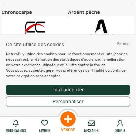
Chronocarpe
Ardent pêche
Fermer
Ce site utilise des cookies
Informations légales
NaturaBuy utilise des cookies pour : le fonctionnement du site (cookies
nécessaires), la réalisation des statistiques d'audience, l'amélioration
Charte éthique
de votre expérience utilisateur et la lutte contre la fraude.
Mentions légales
Vous pouvez accepter, gérer vos préférences par finalité ou continuer
Règlement & Conditions d'utilisation
votre navigation sans accepter.
Politique de protection
des données personnelles
Tout accepter
Personnalisation des cookies
Personnaliser
Enregistrer la recherche
Copyright © 2007-2026 NaturaBuy. Tous droits réservés. N°CNIL: 1239459.
Les marques commerciales mentionnées appartiennent à leurs propriétaires
respectifs in 0.082 s
Suggestions de recherche
Site NaturaBuy classique
VENDRE
NOTIFICATIONS
FAVORIS
MESSAGES
COMPTE