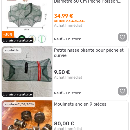
Diamètre 60 Cm Pêche Poisson
Ecrevisse Crevette LIVRAISON
OFFERTE
34,99 €
au lieu de
49,99 €
Achat Immédiat
-30%
Neuf - En stock
Livraison
gratuite
Petite nasse pliante pour pêche et
ajouté hier
survie
9,50 €
Achat Immédiat
Neuf - En stock
Livraison
gratuite
Moulinets ancien 9 piéces
ajouté le 01/08/2026
80,00 €
Achat Immédiat