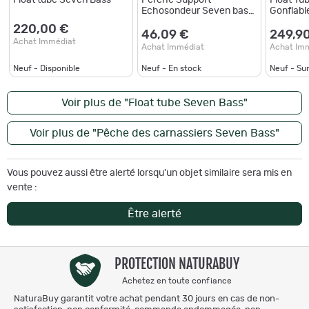
Echosondeur Seven bass
Gonflabl
à visser
Qualité 
220,00 €
SEVEN 2
46,09 €
249,9
Achat Immédiat
130 Kg
Achat Immédiat
Achat Im
Neuf - Disponible
Neuf - En stock
Neuf - S
Voir plus de "Float tube Seven Bass"
Voir plus de "Pêche des carnassiers Seven Bass"
Vous pouvez aussi être alerté lorsqu'un objet similaire sera mis en
vente :
Être alerté
PROTECTION NATURABUY
Achetez en toute confiance
NaturaBuy garantit votre achat pendant 30 jours en cas de non-