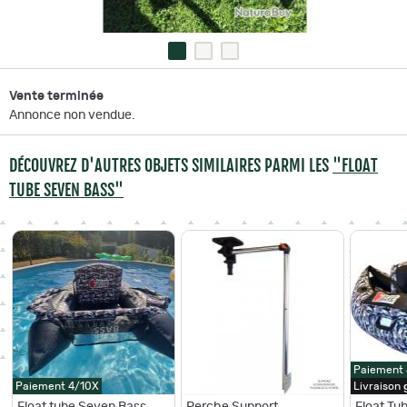
Vente terminée
Annonce non vendue.
DÉCOUVREZ D'AUTRES OBJETS SIMILAIRES PARMI LES
"FLOAT
TUBE SEVEN BASS"
Paiement
Paiement 4/10X
Livraison
Float tube Seven Bass
Perche Support
Float Tu