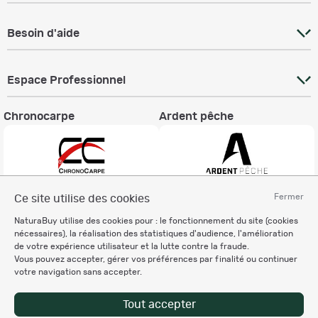
Besoin d'aide
Espace Professionnel
Chronocarpe
Ardent pêche
Fermer
Ce site utilise des cookies
Informations légales
NaturaBuy utilise des cookies pour : le fonctionnement du site (cookies
Charte éthique
nécessaires), la réalisation des statistiques d'audience, l'amélioration
Mentions légales
de votre expérience utilisateur et la lutte contre la fraude.
Vous pouvez accepter, gérer vos préférences par finalité ou continuer
Règlement & Conditions d'utilisation
votre navigation sans accepter.
Politique de protection
des données personnelles
Tout accepter
Personnalisation des cookies