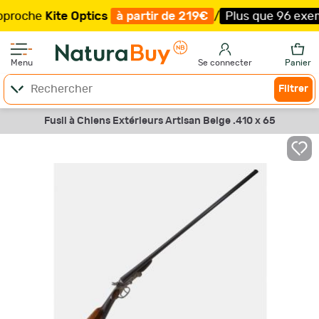
he
Kite Optics
à partir de 219€
/
Plus que 96 exemplaire
Menu
Se connecter
Panier
Filtrer
Fusil à Chiens Extérieurs Artisan Belge .410 x 65