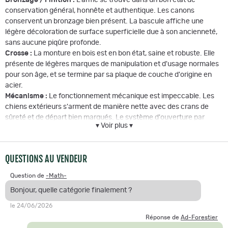
conservation général, honnête et authentique. Les canons
conservent un bronzage bien présent. La bascule affiche une
légère décoloration de surface superficielle due à son ancienneté,
sans aucune piqûre profonde.
Crosse :
La monture en bois est en bon état, saine et robuste. Elle
présente de légères marques de manipulation et d'usage normales
pour son âge, et se termine par sa plaque de couche d'origine en
acier.
Mécanisme :
Le fonctionnement mécanique est impeccable. Les
chiens extérieurs s'arment de manière nette avec des crans de
sûreté et de départ bien marqués. Le système d'ouverture par
▾ Voir plus ▾
levier latéral fonctionne parfaitement et assure un verrouillage
rigoureux de la bascule.
Canon(s) :
La canonnerie est dans un état tout à fait satisfaisant
QUESTIONS AU VENDEUR
pour une arme de cette époque. On note la présence de traces de
corrosion superficielle juste après les chambres, mais l'intérieur des
Question de
-Math-
tubes s'éclaircit rapidement pour redevenir majoritairement miroir
Bonjour, quelle catégorie finalement ?
sur le reste de la longueur, avec seulement quelques imperfections
mineures.
le 24/06/2026
Réponse de
Ad-Forestier