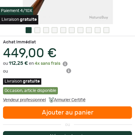
Paiement 4/10X
Livraison
gratuite
Achat immédiat
449,00 €
112,25 €
ou
en
4x sans frais
ou
Livraison
gratuite
Occasion
,
article disponible
Vendeur professionnel
Armurier Certifié
Ajouter au panier
ou