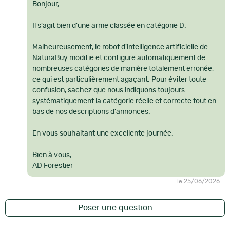
Bonjour,
Référence :
A1467
Il s'agit bien d'une arme classée en catégorie D.
Détails techniques :
Arme de Catégorie D :
: Aucune licence requise - Doit être âgé de
Malheureusement, le robot d'intelligence artificielle de
18 ans ou plus.
NaturaBuy modifie et configure automatiquement de
État de l'objet :
: Occasion, état général : 7/10
nombreuses catégories de manière totalement erronée,
Photos
: Contractuelles : L'article correspond exactement aux
ce qui est particulièrement agaçant. Pour éviter toute
photos.
confusion, sachez que nous indiquons toujours
systématiquement la catégorie réelle et correcte tout en
bas de nos descriptions d'annonces.
En vous souhaitant une excellente journée.
Bien à vous,
AD Forestier
le 25/06/2026
Poser une question