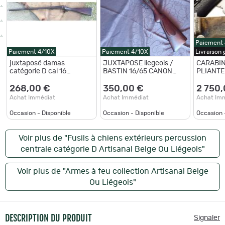
Paiement
Paiement 4/10X
Paiement 4/10X
Livraison
juxtaposé damas
JUXTAPOSE liegeois /
CARABIN
catégorie D cal 16
BASTIN 16/65 CANON
PLIANT
percussion centrale
DAMAS
ARTISAN
BASCULE
268,00 €
350,00 €
2 750,
CALIBRE
Achat Immédiat
Achat Immédiat
Achat Im
BEL
Occasion - Disponible
Occasion - Disponible
Occasion 
Voir plus de "Fusils à chiens extérieurs percussion
centrale catégorie D Artisanal Belge Ou Liégeois"
Voir plus de "Armes à feu collection Artisanal Belge
Ou Liégeois"
DESCRIPTION DU PRODUIT
Signaler