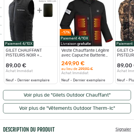
-17%
Paiement 4/10X
Paiement 4/10X
Livraison
gratuite
Paiement
GILET CHAUFFANT
Veste Chauffante Légère
GILET C
PISTEURS NOIR +
avec Capuche Batterie
PISTEUR
BATTERIE TAILLE M
Incluse 10000MAH
BATTERI
249,90 €
89,00 €
89,00
au lieu de
299,90 €
Achat Immédiat
Achat Im
Achat Immédiat
Neuf - Dernier exemplaire
Neuf - Dernier exemplaire
Neuf - Pl
Voir plus de "Gilets Outdoor Chauffant"
Voir plus de "Vêtements Outdoor Therm-Ic"
DESCRIPTION DU PRODUIT
Signaler