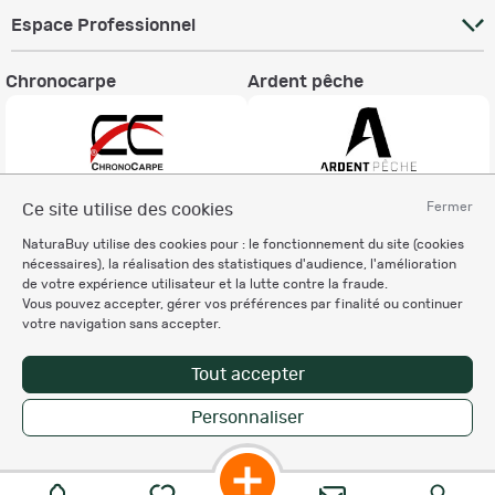
batteries supplémentaires
: Achat batteries supplémentaires
Espace Professionnel
possible, nous contacter
Entretien des batteries
: Il est recommandé de charger la batterie
Chronocarpe
Ardent pêche
au moins tous les six mois (même lorsque le produit n'est pas utilisé
- mois d'été).
Fermer
Ce site utilise des cookies
Informations légales
NaturaBuy utilise des cookies pour : le fonctionnement du site (cookies
Charte éthique
nécessaires), la réalisation des statistiques d'audience, l'amélioration
Mentions légales
de votre expérience utilisateur et la lutte contre la fraude.
Vous pouvez accepter, gérer vos préférences par finalité ou continuer
Règlement & Conditions d'utilisation
votre navigation sans accepter.
Politique de protection
des données personnelles
Tout accepter
Personnalisation des cookies
Personnaliser
Copyright © 2007-2026 NaturaBuy. Tous droits réservés. N°CNIL: 1239459.
Les marques commerciales mentionnées appartiennent à leurs propriétaires
respectifs in 0.061 s
Suggestions de recherche