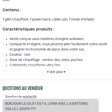
loisir.
Contenu
:
1 gilet chauffant, 1 power back, câble usb, 1 mode d'emploi
Caractéristiques produits :
Veste conçue sans matières d'origine animales.
Compacte et légère, vous pourrez plier facilement votre veste
et gagner en économie de place dans votre sac.
Couleur : noir
Zone de chauffage : ventre, dos, reins, poches
5 éléments chauffants ultra fins
Fonction Bluetooth pour un contrôle du niveau de chauffe via
▾ Voir plus ▾
votre Smartphone (en fonction de votre power bank)
OPTION INCLUSE : Câble USB U-Pack :
permettant d'activer le
Bluetooth® de la veste Therm-ic afin de pouvoir contrôler la
QUESTIONS AU VENDEUR
chauffe de la veste via l'application Therm-Ic heat control.
Question de
pointer04
En connectant la veste à l'application vous pouvez contrôler la
puissance de chauffe en choisissant le niveau adapté.
BONJOUR LE GILET EST IL LIVRé AVEC LA BATTERIE.
TAILLE L DISPO ???
Batteries/Powerbank :