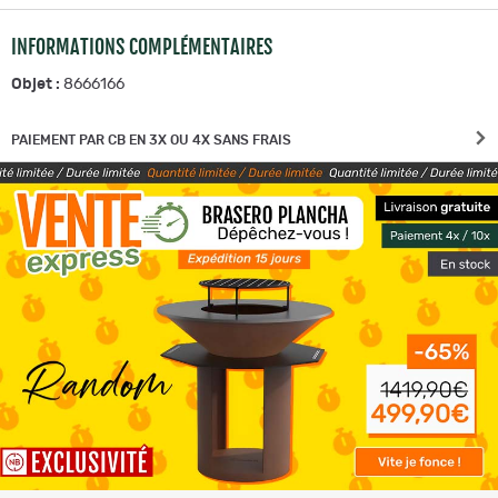
taille)
INFORMATIONS COMPLÉMENTAIRES
Instructions de lavage :
Objet :
8666166
Bien retirer la batterie de la veste avant le lavage
Idéalement, laver dans un pressing
PAIEMENT PAR CB EN 3X OU 4X SANS FRAIS
Ne pas utiliser de javel et d'adoucissant
Lavable jusqu'à 30°C uniquement
Ne pas mettre au sèche-linge, ne pas repasser.
n'oubliez pas d'ajouter le capuchon sur l'embout USB!
Comment utiliser :
Chargez vos batteries pendant trois heures à température
ambiante avant de les utiliser pour la première fois.
Branchez soigneusement le cordon d'alimentation à la batterie.
Recommandations :
Il est recommandé de charger la batterie au moins tous les six mois
(même lorsque le produit n'est pas utilisé - mois d'été).