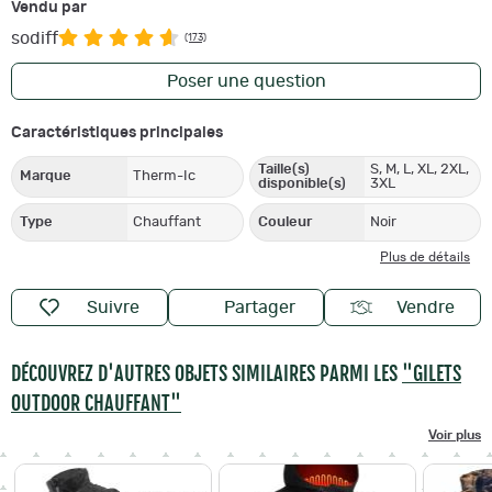
Vendu par
sodiff
(173)
Poser une question
Caractéristiques principales
Taille(s)
S, M, L, XL, 2XL,
Marque
Therm-Ic
disponible(s)
3XL
Type
Chauffant
Couleur
Noir
Plus de détails
Suivre
Partager
Vendre
DÉCOUVREZ D'AUTRES OBJETS SIMILAIRES PARMI LES
"GILETS
OUTDOOR CHAUFFANT"
Voir plus