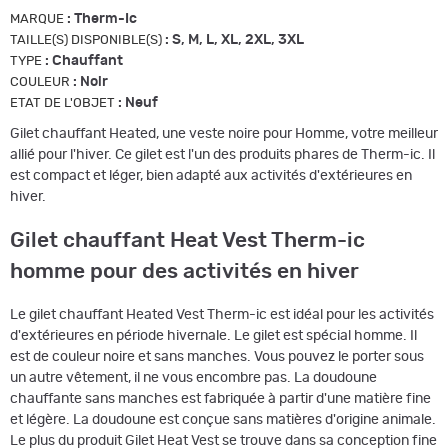
:
Therm-Ic
MARQUE
:
S, M, L, XL, 2XL, 3XL
TAILLE(S) DISPONIBLE(S)
:
Chauffant
TYPE
:
Noir
COULEUR
:
Neuf
ETAT DE L'OBJET
Gilet chauffant Heated, une veste noire pour Homme, votre meilleur
allié pour l'hiver. Ce gilet est l'un des produits phares de Therm-ic. Il
est compact et léger, bien adapté aux activités d'extérieures en
hiver.
Gilet chauffant Heat Vest Therm-ic
homme pour des activités en hiver
Le gilet chauffant Heated Vest Therm-ic est idéal pour les activités
d'extérieures en période hivernale. Le gilet est spécial homme. Il
est de couleur noire et sans manches. Vous pouvez le porter sous
un autre vêtement, il ne vous encombre pas. La doudoune
chauffante sans manches est fabriquée à partir d'une matière fine
et légère. La doudoune est conçue sans matières d'origine animale.
Le plus du produit Gilet Heat Vest se trouve dans sa conception fine