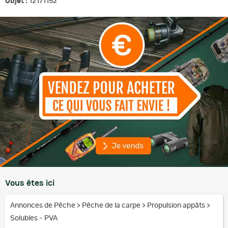
Objet :
12171152
Vous êtes ici
Annonces de Pêche
>
Pêche de la carpe
>
Propulsion appâts
>
Solubles - PVA