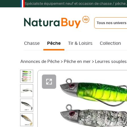
Spécialiste équipement neuf et occasion de chasse / pêche 
Tous nos univers
Chasse
Pêche
Tir & Loisirs
Collection
Annonces de Pêche
>
Pêche en mer
>
Leurres souples