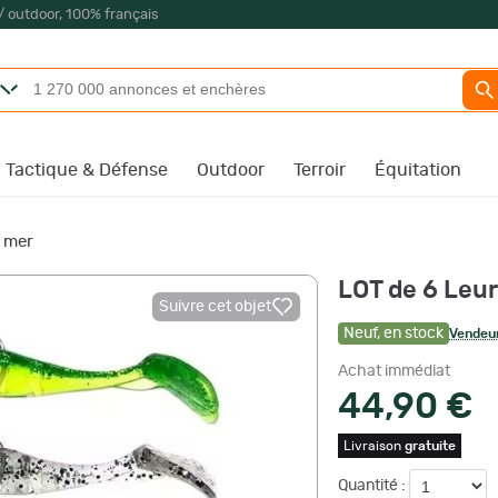
/ outdoor, 100% français
Tactique & Défense
Outdoor
Terroir
Équitation
 mer
LOT de 6 Leu
Suivre cet objet
Neuf
,
en stock
Vendeur
Achat immédiat
44,90 €
Livraison
gratuite
Quantité :