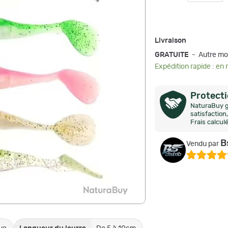
Livraison
GRATUITE
- Autre mo
Expédition rapide : en
Protect
NaturaBuy g
satisfactio
Frais calcul
B
Vendu par