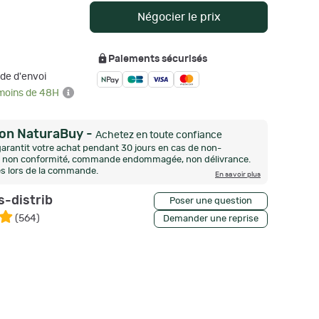
Négocier le prix
Paiements sécurisés
de d'envoi
 moins de 48H
ion NaturaBuy
-
Achetez en toute confiance
arantit votre achat pendant 30 jours en cas de non-
n, non conformité, commande endommagée, non délivrance.
és lors de la commande.
En savoir plus
s-distrib
Poser une question
(
564
)
Demander une reprise