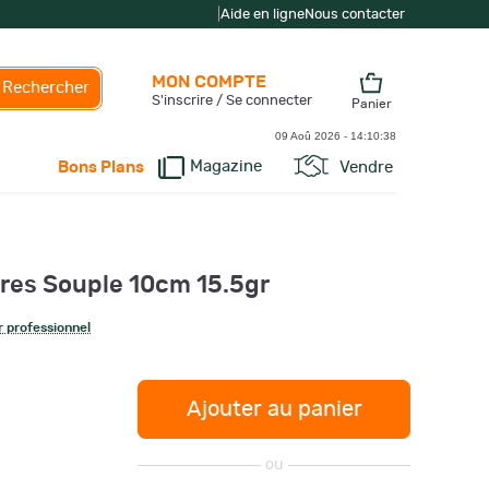
|
Aide en ligne
Nous contacter
MON COMPTE
Rechercher
S'inscrire / Se connecter
Panier
09 Aoû 2026 -
14:10:39
Magazine
Vendre
Bons Plans
rres Souple 10cm 15.5gr
 professionnel
Ajouter au panier
ou