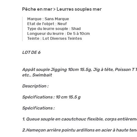
Pêche en mer >
Leurres souples mer
Marque
:
Sans Marque
Etat de l'objet
:
Neuf
Type du leurre souple
:
Shad
Longueur du leurre
:
De 5 à 10cm
Teinte
:
Lot Diverses Teintes
LOT DE 6
Appât souple Jigging 10cm 15.5g, Jig à tête, Poisson T T
etc.. Swimbait
Description :
Spécifications : 10 cm 15.5 g
Spécifications :
1. Queue souple en caoutchouc flexible, corps entière
2.Hameçon arrière pointu ardillons en acier à haute t