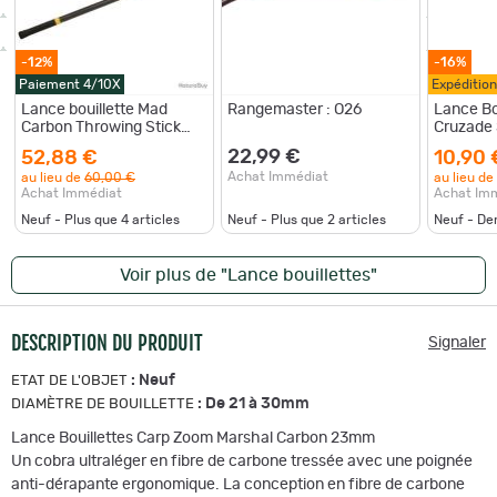
-12%
-16%
Paiement 4/10X
Expéditio
Lance bouillette Mad
Rangemaster : O26
Lance Bo
Carbon Throwing Stick
Cruzade
22mm
24mm
22,99 €
52,88 €
10,90 
Achat Immédiat
au lieu de
60,00 €
au lieu de
Achat Immédiat
Achat Im
Neuf - Plus que
4
articles
Neuf - Plus que
2
articles
Neuf - De
Voir plus de "Lance bouillettes"
DESCRIPTION DU PRODUIT
Signaler
:
Neuf
ETAT DE L'OBJET
:
De 21 à 30mm
DIAMÈTRE DE BOUILLETTE
Lance Bouillettes Carp Zoom Marshal Carbon 23mm
Un cobra ultraléger en fibre de carbone tressée avec une poignée
anti-dérapante ergonomique. La conception en fibre de carbone