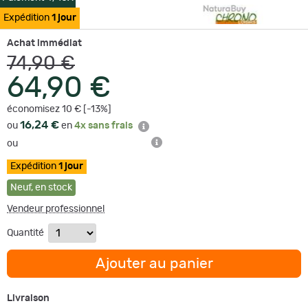
Expédition
1 jour
Achat immédiat
74,90 €
64,90 €
économisez 10 € [-13%]
16,24 €
ou
en
4x sans frais
ou
Expédition
1 jour
Neuf
,
en stock
Vendeur professionnel
Quantité
Ajouter au panier
Livraison