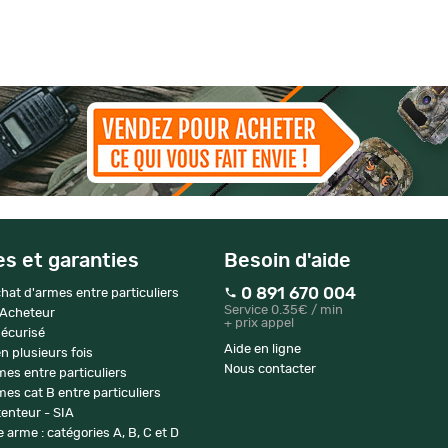
es et garanties
Besoin d'aide
0 891 670 004
hat d'armes entre particuliers
Service 0.35€ / min
 Acheteur
+ prix appel
écurisé
Aide en ligne
n plusieurs fois
Nous contacter
mes entre particuliers
es cat B entre particuliers
enteur - SIA
 arme : catégories A, B, C et D