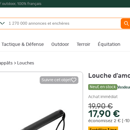
/ outdoor, 100% français
Tactique & Défense
Outdoor
Terroir
Équitation
appâts
>
Louches
Louche d'amo
Suivre cet objet
Neuf
,
en stock
Vendeur
Achat immédiat
19,90 €
17,90 €
économisez 2 € [-10
Expédition
1 jour