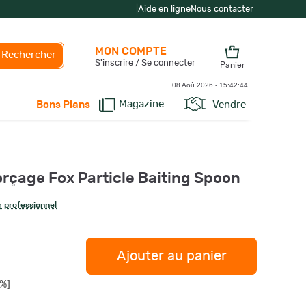
|
Aide en ligne
Nous contacter
MON COMPTE
Rechercher
S'inscrire / Se connecter
Panier
08 Aoû 2026 -
15:42:45
Magazine
Vendre
Bons Plans
rçage Fox Particle Baiting Spoon
 professionnel
Ajouter au panier
%]