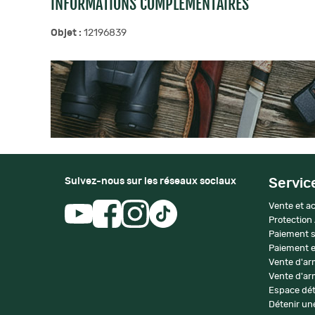
INFORMATIONS COMPLÉMENTAIRES
Objet :
12196839
Suivez-nous sur les réseaux sociaux
Servic
Vente et ac
Protection
Paiement s
Paiement e
Vente d'ar
Vente d'arm
Espace dét
Détenir une