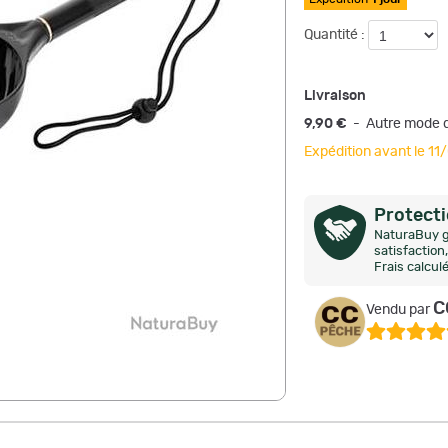
Quantité :
Livraison
9,90 €
- Autre mode d
Expédition avant le 1
Protect
NaturaBuy g
satisfactio
Frais calcul
C
Vendu par