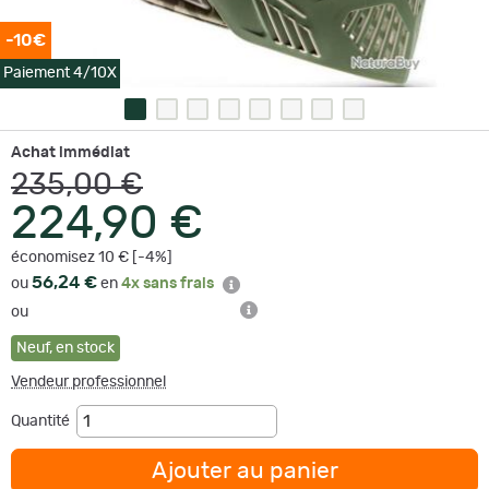
-10€
Paiement 4/10X
Achat immédiat
235,00 €
224,90 €
économisez 10 € [-4%]
56,24 €
ou
en
4x sans frais
ou
Neuf
,
en stock
Vendeur professionnel
Quantité
Ajouter au panier