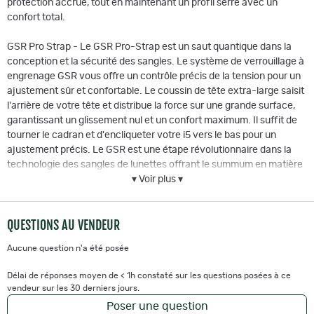
protection accrue, tout en maintenant un profil serré avec un
confort total.
GSR Pro Strap - Le GSR Pro-Strap est un saut quantique dans la
conception et la sécurité des sangles. Le système de verrouillage à
engrenage GSR vous offre un contrôle précis de la tension pour un
ajustement sûr et confortable. Le coussin de tête extra-large saisit
l'arrière de votre tête et distribue la force sur une grande surface,
garantissant un glissement nul et un confort maximum. Il suffit de
tourner le cadran et d'encliqueter votre i5 vers le bas pour un
ajustement précis. Le GSR est une étape révolutionnaire dans la
technologie des sangles de lunettes offrant le summum en matière
de confort et de performance.
▾ Voir plus ▾
Heads Up POV Mount - Système de montage intégré pour les
caméras POV. Jouez en toute confiance pour capturer chaque
QUESTIONS AU VENDEUR
instant en vidéo. La monture POV est parallèle à votre ligne de visée
pour vous aider à fixer votre caméra POV en toute sécurité et avec
Aucune question n'a été posée
un alignement approprié pour ne pas manquer une seconde de
l'action.
Délai de réponses moyen de < 1h constaté sur les questions posées à ce
vendeur sur les 30 derniers jours.
Système d'aération multidirectionnelle SCREAM - Grâce à une
Poser une question
technologie brevetée, l'inclinaison améliorée de la lame de l'i5 et la