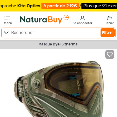
he
Kite Optics
à partir de 219€
/
Plus que 91 exemplaire
Menu
Se connecter
Panier
Filtrer
Masque Dye I5 thermal