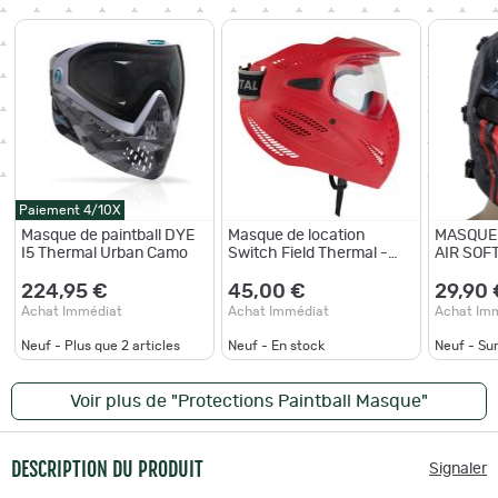
Paiement 4/10X
Masque de paintball DYE
Masque de location
MASQUE
I5 Thermal Urban Camo
Switch Field Thermal -
AIR SOFT
DYE Noir
MODELE 
AMERIC
224,95 €
45,00 €
29,90 
Achat Immédiat
Achat Immédiat
Achat Im
Neuf - Plus que
2
articles
Neuf - En stock
Neuf - S
Voir plus de "Protections Paintball Masque"
DESCRIPTION DU PRODUIT
Signaler