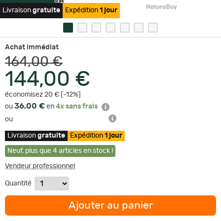
Livraison
gratuite
Expédition
1 jour
Achat immédiat
164,00 €
144,00 €
économisez 20 € [-12%]
36,00 €
ou
en
4x sans frais
ou
Livraison
gratuite
Expédition
1 jour
Neuf
,
plus que
4
articles en stock !
Vendeur professionnel
Quantité
Ajouter au panier