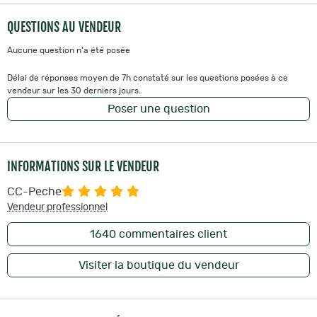
Assurez-vous de traiter et de sécher après chaque utilisation
QUESTIONS AU VENDEUR
pour éviter la propagation de maladies aquatiques
Pieds avec goupille permettant de sécuriser le matelas sur tous
Aucune question n'a été posée
types de terrains
Large poche de stockage pour le matériel de soin des carpes
Délai de réponses moyen de 7h constaté sur les questions posées à ce
Bordure protectrice en mousse à haute densité
vendeur sur les 30 derniers jours.
Poser une question
https://youtu.be/pNur2opJigE
"
INFORMATIONS SUR LE VENDEUR
CC-Peche
Vendeur professionnel
1640
commentaires client
Visiter la boutique du vendeur