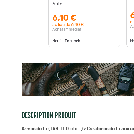
Auto
6,10 €
au
au lieu de
6,40 €
A
Achat Immédiat
Neuf - En stock
Ne
DESCRIPTION PRODUIT
Armes de tir (TAR, TLD,etc...) >
Carabines de tir aux 