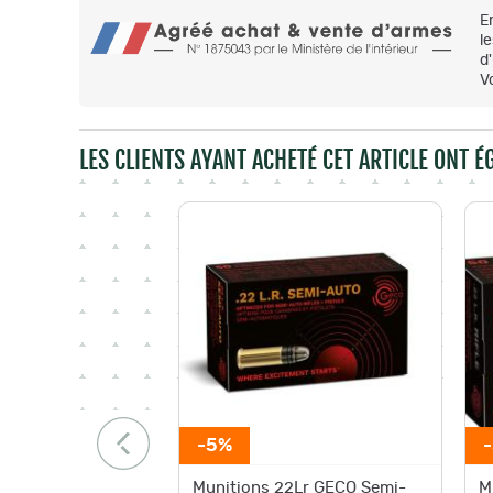
E
l
d
V
LES CLIENTS AYANT ACHETÉ CET ARTICLE ONT 
-5%
Munitions 22Lr GECO Semi-
M