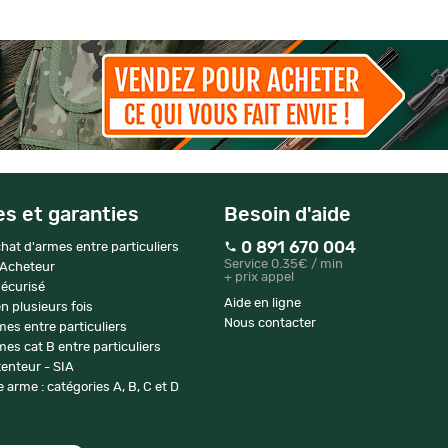
es et garanties
Besoin d'aide
0 891 670 004
hat d'armes entre particuliers
Service 0.35€ / min
 Acheteur
+ prix appel
écurisé
Aide en ligne
n plusieurs fois
Nous contacter
mes entre particuliers
es cat B entre particuliers
enteur - SIA
 arme : catégories A, B, C et D