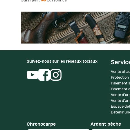
Suivi par :
49
personnes
Suivez-nous sur les réseaux sociaux
Servic
Vente et ac
Protection
Paiement s
Paiement e
Vente d'ar
Vente d'arm
Espace dét
Détenir une
Chronocarpe
Ardent pêche