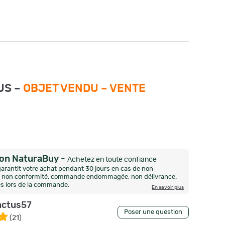
US –
OBJET VENDU –
VENTE
ion NaturaBuy
-
Achetez en toute confiance
arantit votre achat pendant 30 jours en cas de non-
n, non conformité, commande endommagée, non délivrance.
és lors de la commande.
En savoir plus
actus57
Poser une question
(
21
)