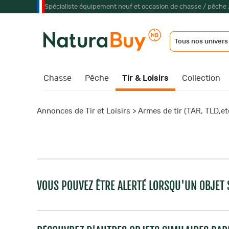
Spécialiste équipement neuf et occasion de chasse / pêche 
Tous nos univers
Chasse
Pêche
Tir & Loisirs
Collection
Annonces de Tir et Loisirs
>
Armes de tir (TAR, TLD,etc
VOUS POUVEZ ÊTRE ALERTÉ LORSQU'UN OBJET S