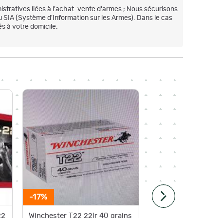
stratives liées à l'achat-vente d'armes ; Nous sécurisons
u SIA (Système d'Information sur les Armes). Dans le cas
s à votre domicile.
-17%
-44%
22
Winchester T22 22lr 40 grains
Wahoo 2