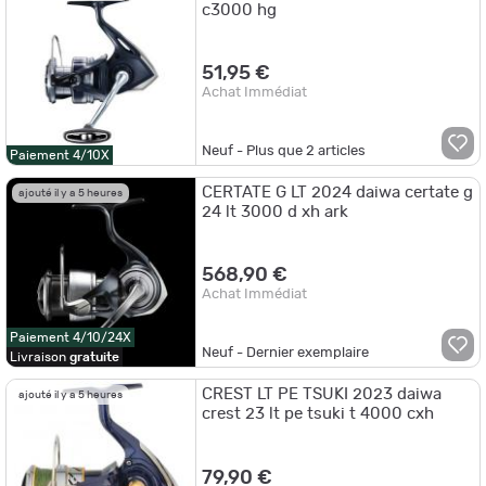
c3000 hg
51,95 €
Achat Immédiat
Neuf - Plus que
2
articles
Paiement 4/10X
CERTATE G LT 2024 daiwa certate g
ajouté il y a 5 heures
24 lt 3000 d xh ark
568,90 €
Achat Immédiat
Paiement 4/10/24X
Neuf - Dernier exemplaire
Livraison
gratuite
CREST LT PE TSUKI 2023 daiwa
ajouté il y a 5 heures
crest 23 lt pe tsuki t 4000 cxh
79,90 €