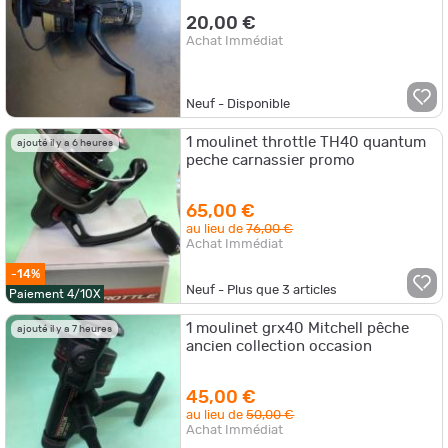
20,00 €
Achat Immédiat
Neuf - Disponible
1 moulinet throttle TH40 quantum
ajouté il y a 6 heures
peche carnassier promo
65,00 €
au lieu de
76,00 €
Achat Immédiat
-14%
Neuf - Plus que
3
articles
Paiement 4/10X
1 moulinet grx40 Mitchell pêche
ajouté il y a 7 heures
ancien collection occasion
45,00 €
au lieu de
50,00 €
Achat Immédiat