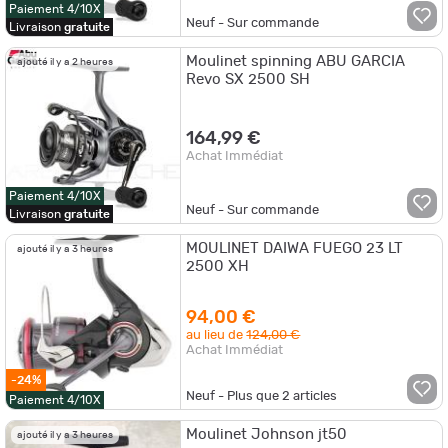
Paiement 4/10X
Neuf - Sur commande
Livraison
gratuite
Moulinet spinning ABU GARCIA
ajouté il y a 2 heures
Revo SX 2500 SH
164,99 €
Achat Immédiat
Paiement 4/10X
Neuf - Sur commande
Livraison
gratuite
MOULINET DAIWA FUEGO 23 LT
ajouté il y a 3 heures
2500 XH
94,00 €
au lieu de
124,00 €
Achat Immédiat
-24%
Neuf - Plus que
2
articles
Paiement 4/10X
Moulinet Johnson jt50
ajouté il y a 3 heures