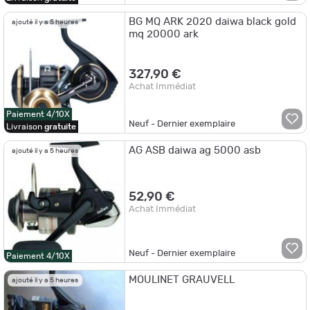
BG MQ ARK 2020 daiwa black gold
ajouté il y a 5 heures
mq 20000 ark
327,90 €
Achat Immédiat
Paiement 4/10X
Neuf - Dernier exemplaire
Livraison
gratuite
AG ASB daiwa ag 5000 asb
ajouté il y a 5 heures
52,90 €
Achat Immédiat
Neuf - Dernier exemplaire
Paiement 4/10X
MOULINET GRAUVELL
ajouté il y a 5 heures