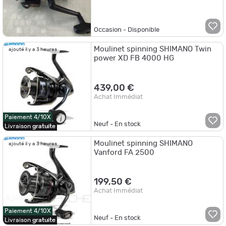
Occasion - Disponible
Moulinet spinning SHIMANO Twin
ajouté il y a 3 heures
power XD FB 4000 HG
439,00 €
Achat Immédiat
Paiement 4/10X
Neuf - En stock
Livraison
gratuite
Moulinet spinning SHIMANO
ajouté il y a 3 heures
Vanford FA 2500
199,50 €
Achat Immédiat
Paiement 4/10X
Neuf - En stock
Livraison
gratuite