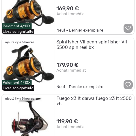
169,90 €
Achat Immédiat
Paiement 4/10X
Neuf - Dernier exemplaire
Livraison
gratuite
Spinfisher VII penn spinfisher VII
ajouté il y a 5 heures
5500 spin reel bx
179,90 €
Achat Immédiat
Paiement 4/10X
Neuf - Dernier exemplaire
Livraison
gratuite
Fuego 23 lt daiwa fuego 23 lt 2500
ajouté il y a 5 heures
xh
119,90 €
Achat Immédiat