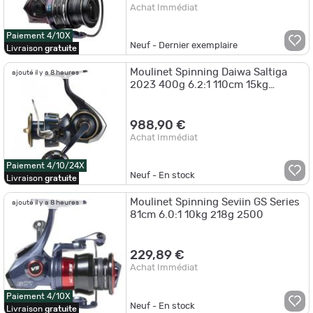
Achat Immédiat
Paiement 4/10X
Neuf - Dernier exemplaire
Livraison
gratuite
Moulinet Spinning Daiwa Saltiga
ajouté il y a 8 heures
2023 400g 6.2:1 110cm 15kg
5000XH
988,90 €
Achat Immédiat
Paiement 4/10/24X
Neuf - En stock
Livraison
gratuite
Moulinet Spinning Seviin GS Series
ajouté il y a 8 heures
81cm 6.0:1 10kg 218g 2500
229,89 €
Achat Immédiat
Paiement 4/10X
Neuf - En stock
Livraison
gratuite