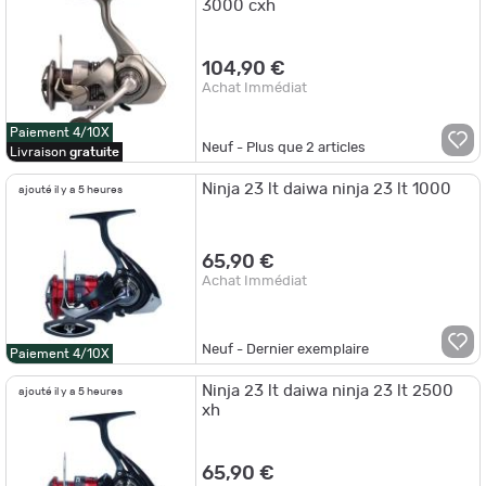
3000 cxh
104,90 €
Achat Immédiat
Paiement 4/10X
Neuf - Plus que
2
articles
Livraison
gratuite
Ninja 23 lt daiwa ninja 23 lt 1000
ajouté il y a 5 heures
65,90 €
Achat Immédiat
Neuf - Dernier exemplaire
Paiement 4/10X
Ninja 23 lt daiwa ninja 23 lt 2500
ajouté il y a 5 heures
xh
65,90 €