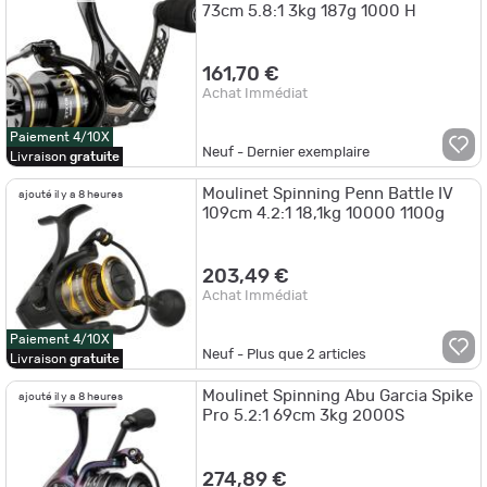
73cm 5.8:1 3kg 187g 1000 H
161,70 €
Achat Immédiat
Paiement 4/10X
Neuf - Dernier exemplaire
Livraison
gratuite
Moulinet Spinning Penn Battle IV
ajouté il y a 8 heures
109cm 4.2:1 18,1kg 10000 1100g
203,49 €
Achat Immédiat
Paiement 4/10X
Neuf - Plus que
2
articles
Livraison
gratuite
Moulinet Spinning Abu Garcia Spike
ajouté il y a 8 heures
Pro 5.2:1 69cm 3kg 2000S
274,89 €