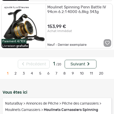
Moulinet Spinning Penn Battle IV
ajouté il y a 8 heures
94cm 6.2:1 4000 6,8kg 343g
153,99 €
Achat Immédiat
Paiement 4/10X
Neuf - Dernier exemplaire
Livraison
gratuite
1
Précédent
Suivant
/20
1
2
3
4
5
6
7
8
9
10
11
20
Vous êtes ici
NaturaBuy
>
Annonces de Pêche
>
Pêche des carnassiers
>
Moulinets Carnassiers
>
Moulinets Carnassiers Spinning