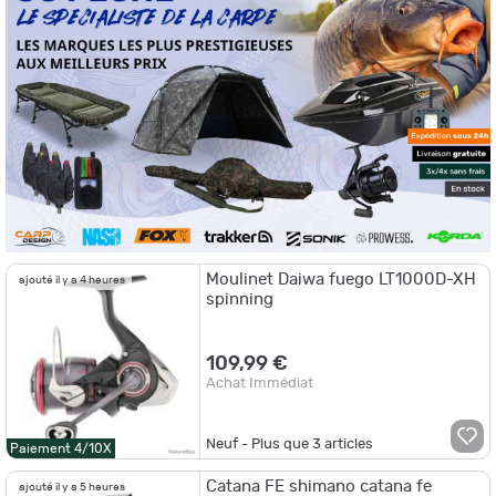
Moulinet Daiwa fuego LT1000D-XH
ajouté il y a 4 heures
spinning
109,99 €
Achat Immédiat
Neuf - Plus que
3
articles
Paiement 4/10X
Catana FE shimano catana fe
ajouté il y a 5 heures