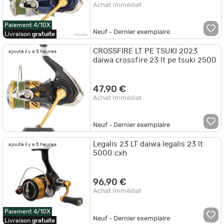
Achat Immédiat
Paiement 4/10X
Neuf - Dernier exemplaire
Livraison
gratuite
CROSSFIRE LT PE TSUKI 2023
ajouté il y a 5 heures
daiwa crossfire 23 lt pe tsuki 2500
47,90 €
Achat Immédiat
Neuf - Dernier exemplaire
Legalis 23 LT daiwa legalis 23 lt
ajouté il y a 5 heures
5000 cxh
96,90 €
Achat Immédiat
Paiement 4/10X
Neuf - Dernier exemplaire
Livraison
gratuite