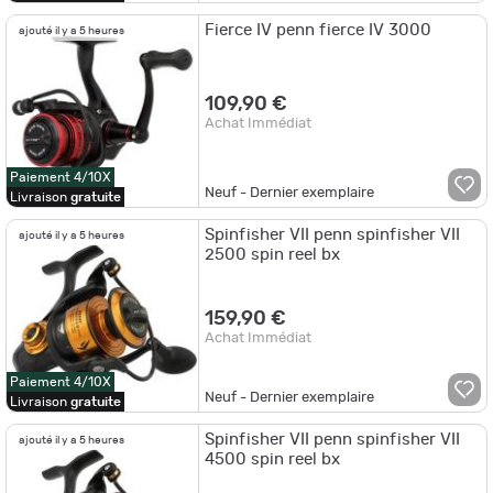
Fierce IV penn fierce IV 3000
ajouté il y a 5 heures
109,90 €
Achat Immédiat
Paiement 4/10X
Neuf - Dernier exemplaire
Livraison
gratuite
Spinfisher VII penn spinfisher VII
ajouté il y a 5 heures
2500 spin reel bx
159,90 €
Achat Immédiat
Paiement 4/10X
Neuf - Dernier exemplaire
Livraison
gratuite
Spinfisher VII penn spinfisher VII
ajouté il y a 5 heures
4500 spin reel bx