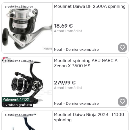
Moulinet Daiwa DF 2500A spinning
ajouté il y a 3 heures
18,69 €
Achat Immédiat
Neuf - Dernier exemplaire
Moulinet spinning ABU GARCIA
ajouté il y a 3 heures
Zenon X 3500 MS
279,99 €
Achat Immédiat
Paiement 4/10X
Neuf - Dernier exemplaire
Livraison
gratuite
Moulinet Daiwa Ninja 2023 LT1000
ajouté il y a 4 heures
spinning