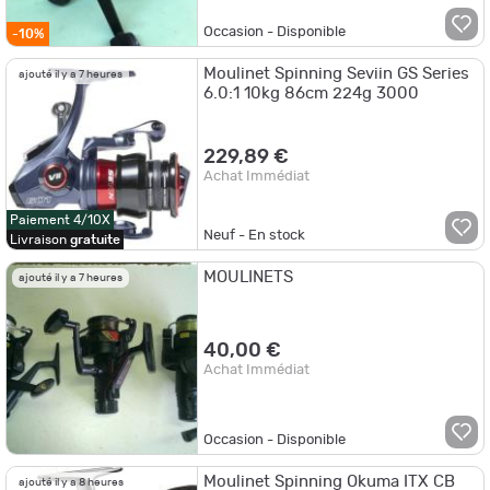
Occasion - Disponible
-10%
Moulinet Spinning Seviin GS Series
ajouté il y a 7 heures
6.0:1 10kg 86cm 224g 3000
229,89 €
Achat Immédiat
Paiement 4/10X
Neuf - En stock
Livraison
gratuite
MOULINETS
ajouté il y a 7 heures
40,00 €
Achat Immédiat
Occasion - Disponible
Moulinet Spinning Okuma ITX CB
ajouté il y a 8 heures