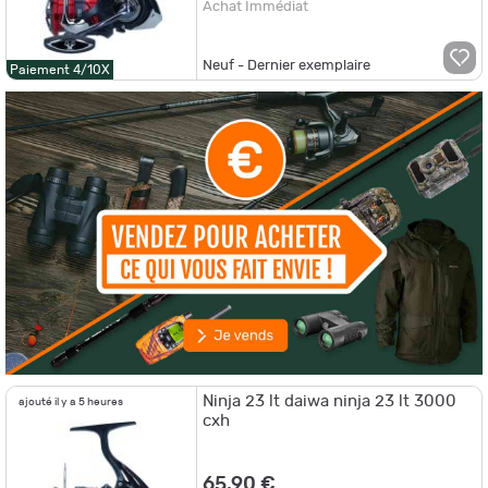
Achat Immédiat
Neuf - Dernier exemplaire
Paiement 4/10X
Ninja 23 lt daiwa ninja 23 lt 3000
ajouté il y a 5 heures
cxh
65,90 €