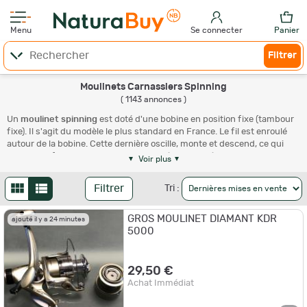
Menu
Se connecter
Panier
Filtrer
Moulinets Carnassiers Spinning
( 1143 annonces )
Un
moulinet spinning
est doté d'une bobine en position fixe (tambour
fixe). Il s'agit du modèle le plus standard en France. Le fil est enroulé
autour de la bobine. Cette dernière oscille, monte et descend, ce qui
permet au fil de se positionner de manière homogène en spires
Voir plus
régulières. Sur NaturaBuy, retrouvez une large sélection de moulinets
spinning parmi les plus grandes marques : Abu Garcia, Daiwa, Mitchell,
Filtrer
Tri :
Okuma, Shimano... Découvrez notre vaste choix de
moulinets Daiwa
.
Nous vous proposons également de nombreux modèles de cannes
GROS MOULINET DIAMANT KDR
spinning ainsi que des
moulinets
adaptés à tous les types de pêche.
ajouté il y a 24 minutes
5000
Qu'est-ce qu'un moulinet ?
29,50 €
Un moulinet est un système d'enroulement de fils stocké dans un
Achat Immédiat
espace réduit. Il permet de disposer rapidement de ce corps de ligne
lors du lancer.