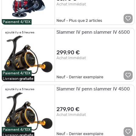
Achat Immédiat
Neuf - Plus que
2
articles
Paiement 4/10X
Slammer IV penn slammer IV 6500
ajouté il y a 5 heures
299,90 €
Achat Immédiat
Paiement 4/10X
Neuf - Dernier exemplaire
Livraison
gratuite
Slammer IV penn slammer IV 4500
ajouté il y a 5 heures
279,90 €
Achat Immédiat
Paiement 4/10X
Neuf - Dernier exemplaire
Livraison
gratuite