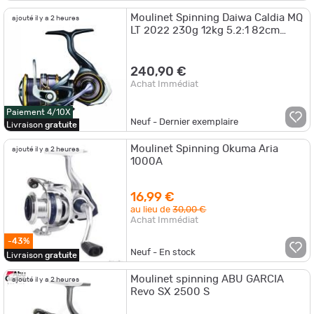
Moulinet Spinning Daiwa Caldia MQ
ajouté il y a 2 heures
LT 2022 230g 12kg 5.2:1 82cm
4000DC
240,90 €
Achat Immédiat
Paiement 4/10X
Neuf - Dernier exemplaire
Livraison
gratuite
Moulinet Spinning Okuma Aria
ajouté il y a 2 heures
1000A
16,99 €
au lieu de
30,00 €
Achat Immédiat
-43%
Neuf - En stock
Livraison
gratuite
Moulinet spinning ABU GARCIA
ajouté il y a 2 heures
Revo SX 2500 S