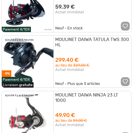
59,39 €
Achat Immédiat
Neuf - En stock
Paiement 4/10X
MOULINET DAIWA TATULA TWS 300
ajouté il y a 4 heures
HL
299,40 €
au lieu de
329,00 €
Achat Immédiat
-9%
Paiement 4/10X
Neuf - Plus que
3
articles
Livraison
gratuite
MOULINET DAIWA NINJA 23 LT
ajouté il y a 4 heures
1000
49,90 €
au lieu de
59,00 €
Achat Immédiat