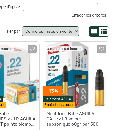
ype d'ogive
--
Effacer les critères
Trier par
6 heures
ajouté il y a 6 heures
-13%
X
Paiement 4/10X
urs
Expédition
2 jours
Balle
Munitions Balle AGUILA
S 22 LR AGUILA
CAL.22 LR sniper
T pointe plomb
subsonique 60gr par 500
E par 500