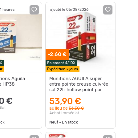
14 heures
ajouté le 06/08/2026
-2,60 €
X
Paiement 4/10X
ur
Expédition
2 jours
ions Aguila
Munitions AGUILA super
e HP38
extra pointe creuse cuivrée
cal.22lr hollow point par
500
0 €
53,90 €
iat
au lieu de
56,50 €
Achat Immédiat
ock
Neuf - En stock