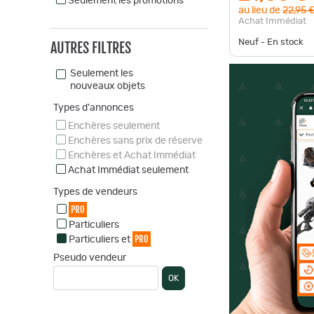
Seulement les promotions
au lieu de
22,95 
Achat Immédiat
Neuf - En stock
AUTRES FILTRES
Seulement les
nouveaux objets
Types d'annonces
Enchères seulement
Enchères sans prix de réserve
Enchères et Achat Immédiat
Achat Immédiat seulement
Types de vendeurs
PRO
Particuliers
PRO
Particuliers et
Pseudo vendeur
OK