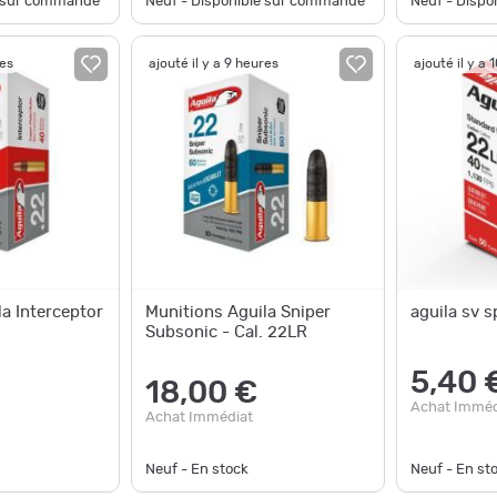
e sur commande
Neuf - Disponible sur commande
Neuf - Disp
res
ajouté il y a 9 heures
ajouté il y a 
a Interceptor
Munitions Aguila Sniper
aguila sv s
Subsonic - Cal. 22LR
5,40 
18,00 €
Achat Imméd
Achat Immédiat
Neuf - En stock
Neuf - En st