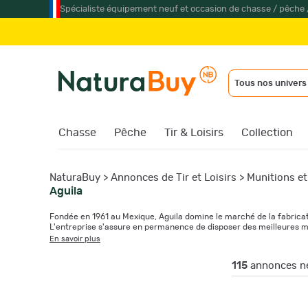
Spécialiste équipement neuf et occasion de chasse / pêche 
J
Tous nos univers
Chasse
Pêche
Tir & Loisirs
Collection
NaturaBuy
>
Annonces de Tir et Loisirs
>
Munitions et
Aguila
Fondée en 1961 au Mexique, Aguila domine le marché de la fabricat
L'entreprise s'assure en permanence de disposer des meilleures mat
En savoir plus
115
annonces ne