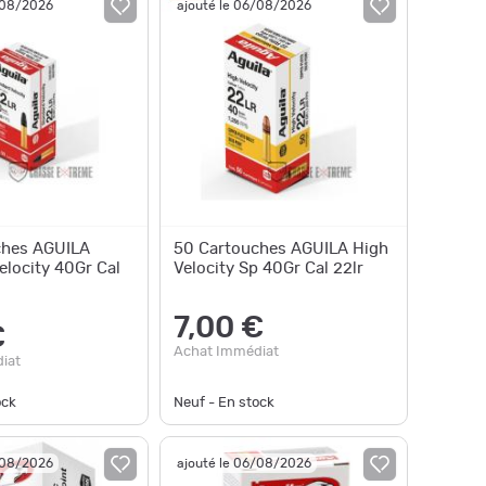
/08/2026
ajouté le 06/08/2026
ches AGUILA
50 Cartouches AGUILA High
elocity 40Gr Cal
Velocity Sp 40Gr Cal 22lr
7,00 €
€
Achat Immédiat
iat
ock
Neuf - En stock
/08/2026
ajouté le 06/08/2026