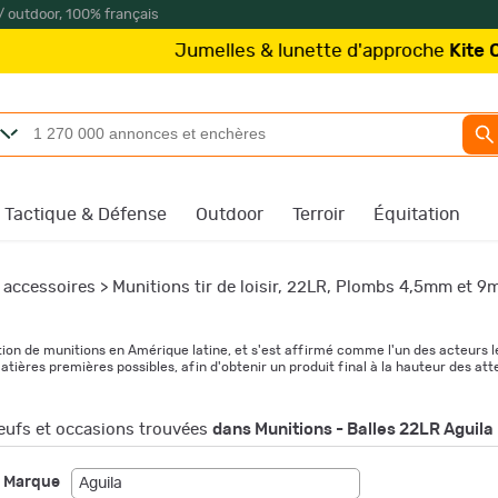
/ outdoor, 100% français
umelles & lunette d'approche
Kite Optics
à partir de 2
Tactique & Défense
Outdoor
Terroir
Équitation
 accessoires
>
Munitions tir de loisir, 22LR, Plombs 4,5mm et 9
ion de munitions en Amérique latine, et s'est affirmé comme l'un des acteurs l
ières premières possibles, afin d'obtenir un produit final à la hauteur des atte
ufs et occasions trouvées
dans Munitions - Balles 22LR Aguila
Marque
Aguila