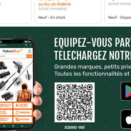
Achat Imméd
€
au lieu de
97,80 €
Achat Immédiat
Neuf - En stock
Neuf - Disp