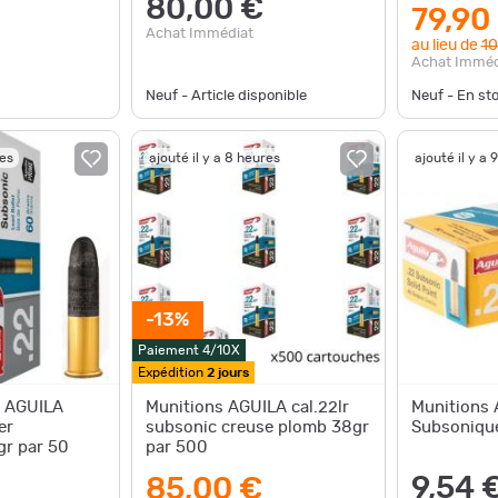
80,00 €
79,90
Achat Immédiat
au lieu de
10
Achat Imméd
Neuf - Article disponible
Neuf - En st
res
ajouté il y a 8 heures
ajouté il y a 
-13%
Paiement 4/10X
Expédition
2 jours
e AGUILA
Munitions AGUILA cal.22lr
Munitions 
er
subsonic creuse plomb 38gr
Subsonique
gr par 50
par 500
9,54 
85,00 €