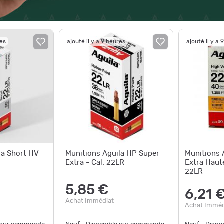
res
ajouté il y a 9 heures
ajouté il y a 
la Short HV
Munitions Aguila HP Super
Munitions 
Extra - Cal. 22LR
Extra Haute
22LR
5,85 €
6,21 
Achat Immédiat
Achat Imméd