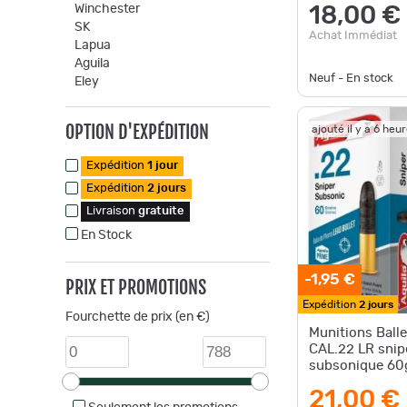
Winchester
18,00 €
SK
Achat Immédiat
Lapua
Aguila
Neuf - En stock
Eley
OPTION D'EXPÉDITION
ajouté il y a 6 heu
Expédition
1 jour
Expédition
2 jours
Livraison
gratuite
En Stock
-1,95 €
PRIX ET PROMOTIONS
Expédition
2 jours
Fourchette de prix (en €)
Munitions Ball
CAL.22 LR snip
subsonique 60
21,00 €