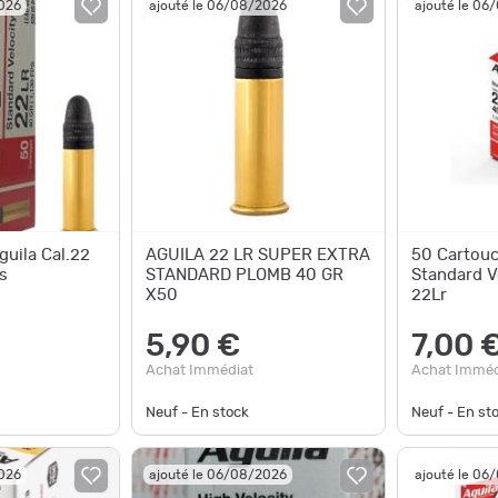
2026
ajouté le 06/08/2026
ajouté le 06
guila Cal.22
AGUILA 22 LR SUPER EXTRA
50 Cartou
s
STANDARD PLOMB 40 GR
Standard V
X50
22Lr
5,90 €
7,00 
Achat Immédiat
Achat Imméd
Neuf - En stock
Neuf - En st
2026
ajouté le 06/08/2026
ajouté le 06