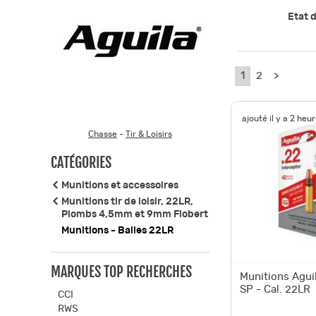
Etat d
1
2
>
ajouté il y a 2 heu
Chasse
-
Tir & Loisirs
CATÉGORIES
Munitions et accessoires
Munitions tir de loisir, 22LR,
Plombs 4,5mm et 9mm Flobert
Munitions - Balles 22LR
MARQUES TOP RECHERCHES
Munitions Aguil
SP - Cal. 22LR
CCI
RWS