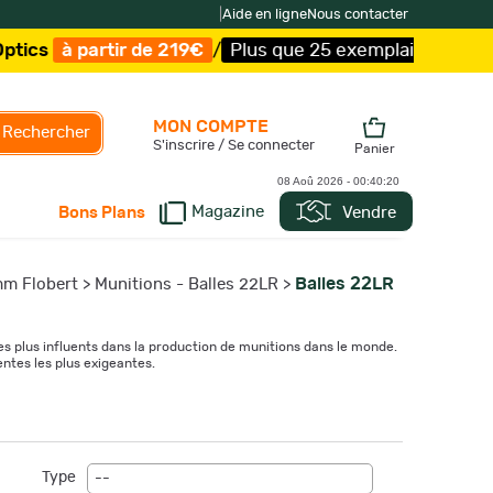
|
Aide en ligne
Nous contacter
19€
/
Plus que 25 exemplaires !
/
Livraison offerte et ex
MON COMPTE
Rechercher
S'inscrire / Se connecter
Panier
08 Aoû 2026 -
00:40:22
Magazine
Vendre
Bons Plans
Balles 22LR
mm Flobert
>
Munitions - Balles 22LR
>
es plus influents dans la production de munitions dans le monde.
ntes les plus exigeantes.
Type
--