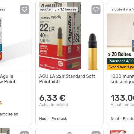
ures
ajouté il y a 12 heures
ajouté il y a 
Paiement 4/10
Expédition
1 jo
Aguila
AGUILA 22lr Standard Soft
1000 munit
w Point
Point x50
subsoniqu
6,33 €
133,0
€
Achat Immédiat
Achat Imméd
articles en
Neuf - En stock
Neuf - En st