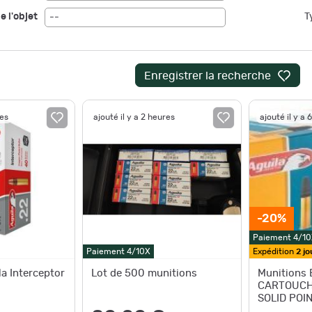
e l'objet
T
--
Enregistrer la recherche
res
ajouté il y a 2 heures
ajouté il y a 
-20%
Paiement 4/10
Paiement 4/10X
Expédition
2 jo
a Interceptor
Lot de 500 munitions
Munitions 
CARTOUCHE
SOLID POIN
SUBSONIQU