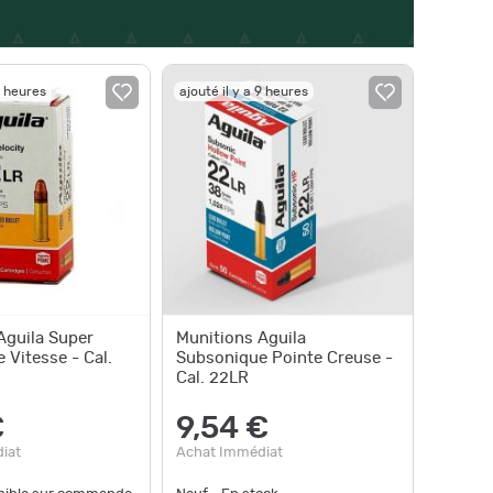
9 heures
ajouté il y a 9 heures
Aguila Super
Munitions Aguila
 Vitesse - Cal.
Subsonique Pointe Creuse -
Cal. 22LR
€
9,54 €
iat
Achat Immédiat