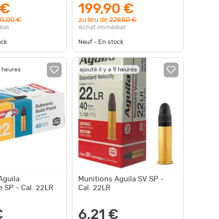
 €
199,90 €
0,00 €
au lieu de
229,50 €
iat
Achat Immédiat
ock
Neuf - En stock
9 heures
ajouté il y a 9 heures
Aguila
Munitions Aguila SV SP -
 SP - Cal. 22LR
Cal. 22LR
€
6,21 €