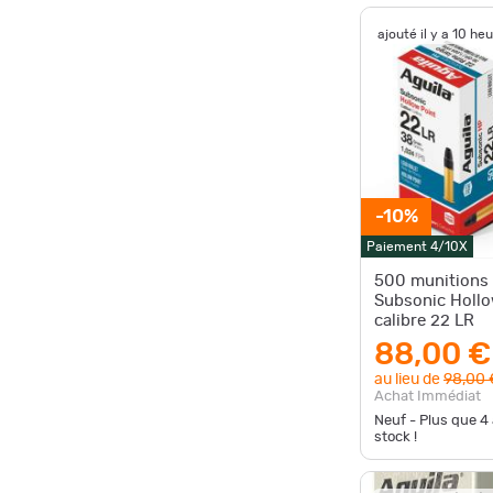
ajouté il y a 10 he
-10%
Paiement 4/10X
500 munitions 
Subsonic Hollo
calibre 22 LR
88,00 €
au lieu de
98,00 
Achat Immédiat
Neuf - Plus que
4
stock !