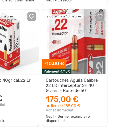
onible sur commande
Neuf - En stock
10 heures
ajouté il y a 10 heures
-10,00 €
Paiement 4/10X
p 40gr cal.22 Lr
Cartouches Aguila Calibre
22 LR Interceptor SP 40
Grains - Boite de 50
€
175,00 €
iat
au lieu de
185,00 €
Achat Immédiat
Neuf - Dernier exemplaire
ock
disponible !