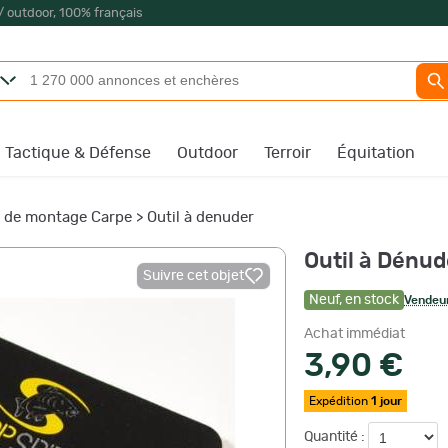
/ outdoor, 100% français
Tactique & Défense
Outdoor
Terroir
Équitation
s de montage Carpe
>
Outil à denuder
Outil à Dénud
Suivre cet objet
Neuf
,
en stock
Vendeur
Achat immédiat
3,90 €
Expédition
1 jour
Quantité :