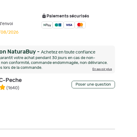
Paiements sécurisés
'envoi
0/08/2026
ion NaturaBuy
-
Achetez en toute confiance
arantit votre achat pendant 30 jours en cas de non-
n, non conformité, commande endommagée, non délivrance.
és lors de la commande.
En savoir plus
C-Peche
Poser une question
(
1640
)