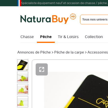
Spécialiste équipement neuf et occasion de chasse / pêche 
Tous nos univers
Chasse
Pêche
Tir & Loisirs
Collection
Annonces de Pêche
>
Pêche de la carpe
>
Accessoire