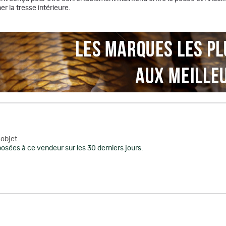
r la tresse intérieure.
objet.
osées à ce vendeur sur les 30 derniers jours.