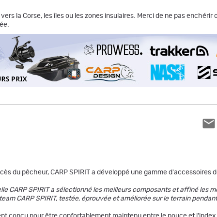
vers la Corse, les îles ou les zones insulaires. Merci de ne pas enchéri
ée.
ccès du pêcheur, CARP SPIRIT a développé une gamme d'accessoires de 
uelle CARP SPIRIT a sélectionné les meilleurs composants et affiné les m
 team CARP SPIRIT, testée, éprouvée et améliorée sur le terrain pendant
nt conçu pour être confortablement maintenu entre le pouce et l'index