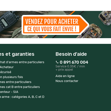
es et garanties
Besoin d'aide
0 891 670 004
hat d'armes entre particuliers
Service 0.35€ / min
 Acheteur
+ prix appel
écurisé
Aide en ligne
n plusieurs fois
Nous contacter
mes entre particuliers
es cat B entre particuliers
enteur - SIA
 arme : catégories A, B, C et D