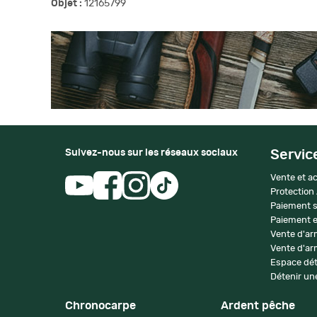
Objet :
12165799
Suivez-nous sur les réseaux sociaux
Servic
Vente et ac
Protection
Paiement s
Paiement e
Vente d'ar
Vente d'arm
Espace dét
Détenir une
Chronocarpe
Ardent pêche