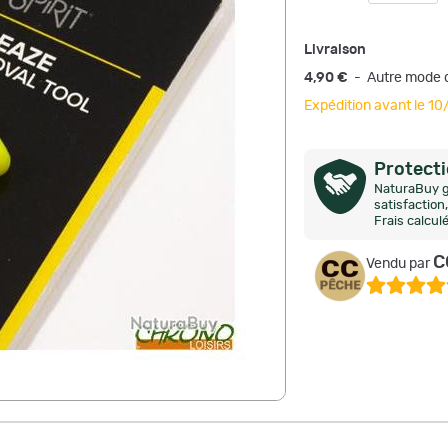
Livraison
4,90 €
- Autre mode d
Expédition avant le 1
Protect
NaturaBuy g
satisfactio
Frais calcul
C
Vendu par