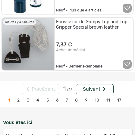
Neuf - Plus que
4
articles
Fausse corde Gompy Top and Top
ajouté il y a 3 heures
Gripper Special brown leather
7,37 €
Achat Immédiat
Neuf - Dernier exemplaire
1
Précédent
Suivant
/17
1
2
3
4
5
6
7
8
9
10
11
17
Vous êtes ici