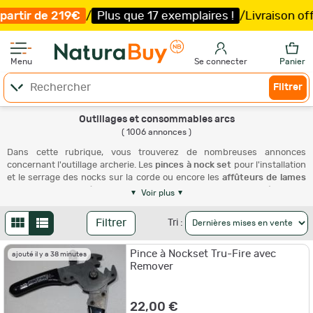
/
Plus que 17 exemplaires !
/
Livraison offerte et expédit
Menu
Se connecter
Panier
Filtrer
Outillages et consommables arcs
( 1006 annonces )
Dans cette rubrique, vous trouverez de nombreuses annonces
concernant l'outillage archerie. Les
pinces à nock set
pour l'installation
et le serrage des nocks sur la corde ou encore les
affûteu
r
s
de lames
pour que ces dernières gardent un bon tranchant. Pour la réalisation
Voir plus
des cordes d'arc, l'archer pourra notamment s'équiper d'un
bobineur
,
d'un
métier à corde
et autres accessoires afin de s'assurer de la
Filtrer
Tri :
réussite de sa fabrication de corde. Pour effectuer un bon serrage des
équipements de l'
arc
ou son montage, certains kits de clés sont
Pince à Nockset Tru-Fire avec
proposés et regroupent les tailles de clés les plus utilisées en archerie.
ajouté il y a 38 minutes
Remover
D'autres accessoires en
neuf
ou d'
occasion
sont également proposés
afin de satisfaire au mieux la communauté d'archers.
22,00 €