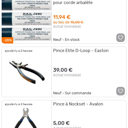
pour corde arbalète
11,94 €
au lieu de
15,00 €
Achat Immédiat
Neuf - En stock
-20%
Pince Elite D-Loop - Easton
ajouté il y a 2 heures
39,00 €
Achat Immédiat
Neuf - Sur commande
Pince à Nockset - Avalon
ajouté il y a 2 heures
5,00 €