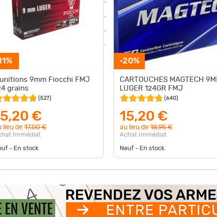
11%
-20%
unitions 9mm Fiocchi FMJ
CARTOUCHES MAGTECH 9
24 grains
LUGER 124GR FMJ
(
527
)
(
640
)
15,20 €
15,20 €
 lieu de
17,00 €
au lieu de
18,95 €
chat Immédiat
Achat Immédiat
uf - En stock
Neuf - En stock