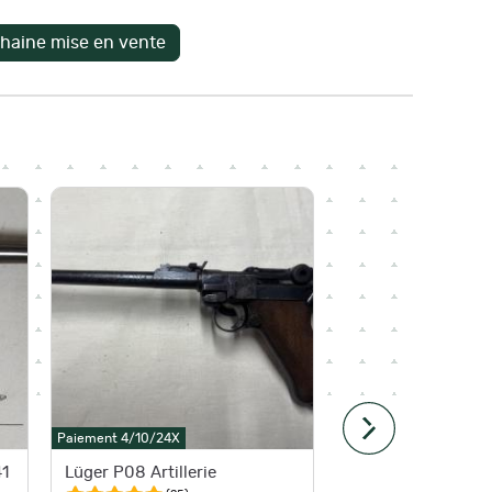
Paiement 4/10/24X
Paiement 4
1
Lüger P08 Artillerie
Luger P