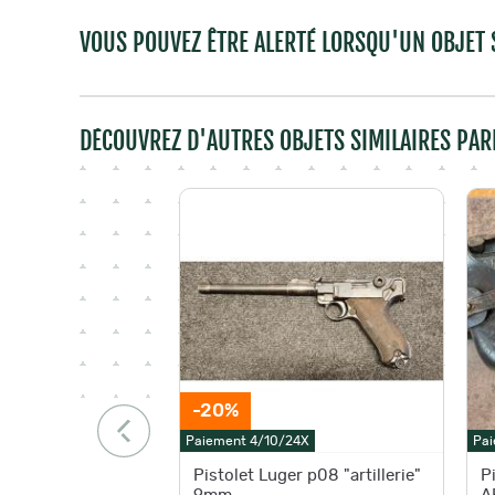
VOUS POUVEZ ÊTRE ALERTÉ LORSQU'UN OBJET S
DÉCOUVREZ D'AUTRES OBJETS SIMILAIRES PAR
-20%
Paiement 4/10/24X
Pai
Pistolet Luger p08 "artillerie"
P