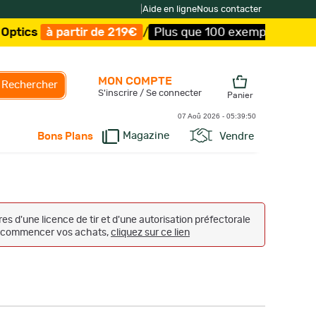
|
Aide en ligne
Nous contacter
 de 219€
/
Plus que 100 exemplaires !
/
Livraison offerte
MON COMPTE
Rechercher
S'inscrire / Se connecter
Panier
07 Aoû 2026 -
05:39:51
Magazine
Vendre
Bons Plans
s d'une licence de tir et d'une autorisation préfectorale
 et commencer vos achats,
cliquez sur ce lien