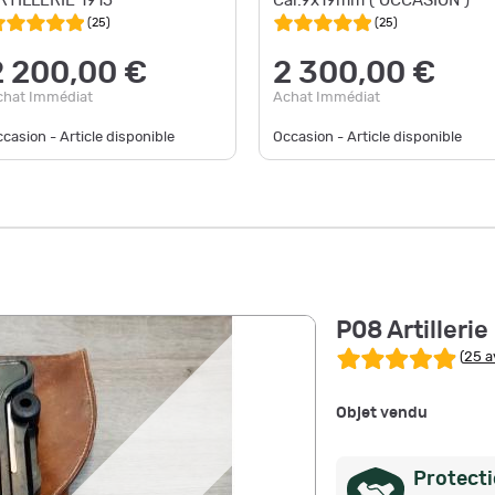
RTILLERIE 1915
Cal.9x19mm ( OCCASION )
(
25
)
(
25
)
2 200,00 €
2 300,00 €
chat Immédiat
Achat Immédiat
casion - Article disponible
Occasion - Article disponible
P08 Artillerie
(
25 a
Objet vendu
Protect