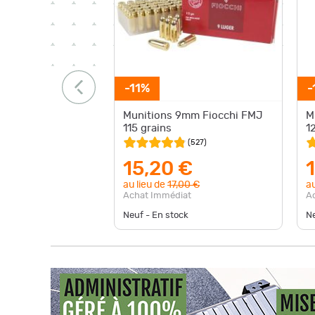
-11%
-
Munitions 9mm Fiocchi FMJ
M
115 grains
1
(
527
)
15,20 €
au lieu de
17,00 €
au
Achat Immédiat
A
Neuf - En stock
Ne