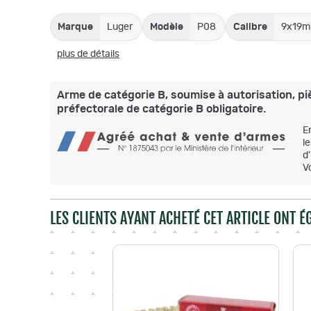
Marque
Luger
Modèle
P08
Calibre
9x19m
plus de détails
Arme de catégorie B, soumise à autorisation, pièce
préfectorale de catégorie B obligatoire.
E
l
d
V
LES CLIENTS AYANT ACHETÉ CET ARTICLE ONT 