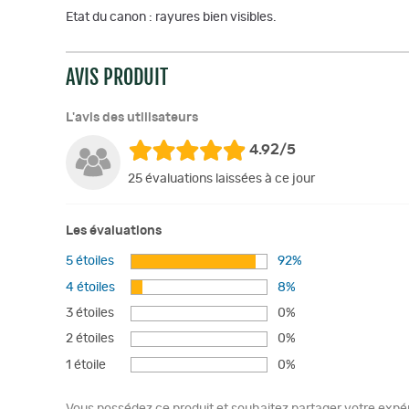
Etat du canon : rayures bien visibles.
AVIS PRODUIT
L'avis des utilisateurs
4.92/5
25 évaluations laissées à ce jour
Les évaluations
5 étoiles
92%
4 étoiles
8%
3 étoiles
0%
2 étoiles
0%
1 étoile
0%
Vous possédez ce produit et souhaitez partager votre expéri