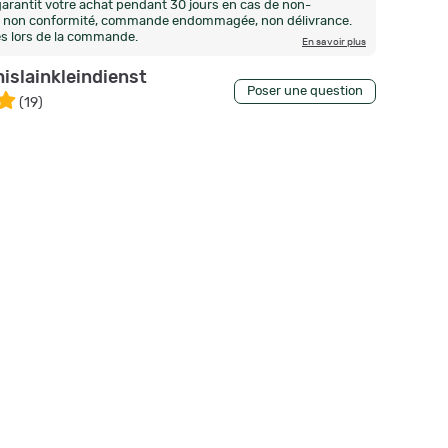
arantit votre achat pendant 30 jours en cas de non-
n, non conformité, commande endommagée, non délivrance.
és lors de la commande.
En savoir plus
hislainkleindienst
Poser une question
(
19
)