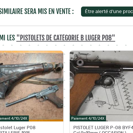
IMILAIRE SERA MIS EN VENTE :
MI LES
"PISTOLETS DE CATÉGORIE B LUGER P08"
ement 4/10/24X
Paiement 4/10/24X
istolet Luger P08
PISTOLET LUGER P-08 BYF4