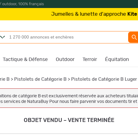
/ outdoor, 100% français
Jumelles & lunette d'approche
Kite Optics
à partir
Tactique & Défense
Outdoor
Terroir
Équitation
rie B
>
Pistolets de Catégorie B
>
Pistolets de Catégorie B Luger
tions de catégorie B est exclusivement réservée aux acheteurs titulaire
 les services de NaturaBuy Pour nous faire parvenir vos documents tir
OBJET VENDU – VENTE TERMINÉE