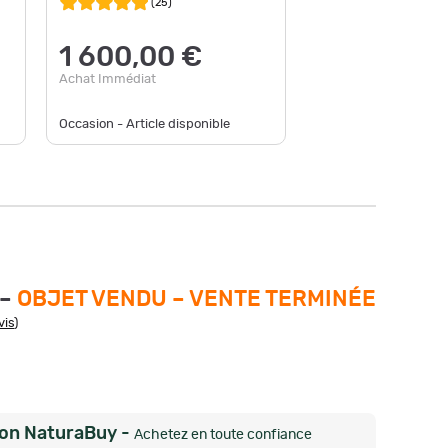
"Weimar
(
25
)
1 600,00 €
1 75
Achat Immédiat
Achat Im
Occasion - Article disponible
Occasion -
 –
OBJET VENDU –
VENTE TERMINÉE
vis
)
ion NaturaBuy
-
Achetez en toute confiance