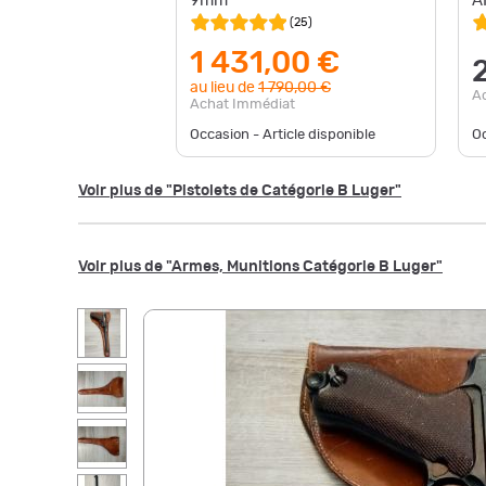
9mm
A
(
25
)
1 431,00 €
au lieu de
1 790,00 €
A
Achat Immédiat
Occasion - Article disponible
Oc
Voir plus de "Pistolets de Catégorie B Luger"
Voir plus de "Armes, Munitions Catégorie B Luger"