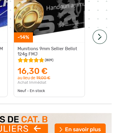
-14%
-28%
MM
Munitions 9mm Sellier Bellot
Munitio
124g FMJ
JHP (Short Ba
boite
(
809
)
16,30 €
12,7
au lieu de
19,00 €
au lieu d
Achat Immédiat
Achat Im
Neuf - En stock
Neuf - D