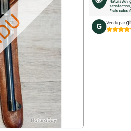
NaturaBuy g
satisfactio
Frais calcul
NDU
g
Vendu par
G