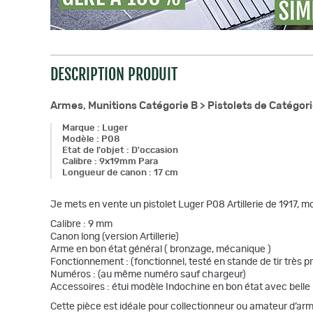
DESCRIPTION PRODUIT
Armes, Munitions Catégorie B >
Pistolets de Catégori
Marque
:
Luger
Modèle
:
P08
Etat de l'objet
:
D'occasion
Calibre
:
9x19mm Para
Longueur de canon
:
17 cm
Je mets en vente un pistolet Luger P08 Artillerie de 1917,
Calibre : 9 mm
Canon long (version Artillerie)
Arme en bon état général ( bronzage, mécanique )
Fonctionnement : (fonctionnel, testé en stande de tir très pr
Numéros : (au même numéro sauf chargeur)
Accessoires : étui modèle Indochine en bon état avec belle 
Cette pièce est idéale pour collectionneur ou amateur d’arm