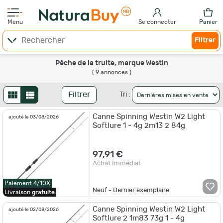
Menu
Se connecter
Panier
Filtrer
Pêche de la truite, marque Westin
( 9 annonces )
Filtrer
Tri :
Canne Spinning Westin W2 Light
ajouté le 03/08/2026
Softlure 1 - 4g 2m13 2 84g
97,91 €
Achat Immédiat
Paiement 4/10X
Neuf - Dernier exemplaire
Livraison
gratuite
Canne Spinning Westin W2 Light
ajouté le 02/08/2026
Softlure 2 1m83 73g 1 - 4g