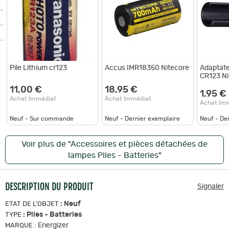
Pile Lithium cr123
Accus IMR18350 Nitecore
Adaptate
CR123 Ni
11,00 €
18,95 €
1,95 €
Achat Immédiat
Achat Immédiat
Achat Im
Neuf - Sur commande
Neuf - Dernier exemplaire
Neuf - De
Voir plus de "Accessoires et pièces détachées de
lampes Piles - Batteries"
DESCRIPTION DU PRODUIT
Signaler
:
Neuf
ETAT DE L'OBJET
:
Piles - Batteries
TYPE
:
Energizer
MARQUE