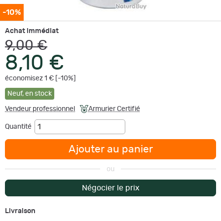
-10%
Achat immédiat
9,00 €
8,10 €
économisez 1 € [-10%]
Neuf
,
en stock
Vendeur professionnel
Armurier Certifié
Quantité
Ajouter au panier
ou
Négocier le prix
Livraison