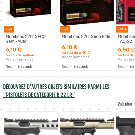
-5%
-5%
-14%
Munitions 22Lr GECO
Munitions 22Lr Geco Rifle
Munition
Semi-Auto
TAC-22
6,10 €
6,10 €
6,50 €
au lieu de
6,40 €
au lieu de
6,40 €
au lieu de
Achat Immédiat
Achat Immédiat
Achat Im
Neuf - En stock
Neuf - En stock
Neuf - En
DÉCOUVREZ D'AUTRES OBJETS SIMILAIRES PARMI LES
"PISTOLETS DE CATÉGORIE B 22 LR"
Voir plus