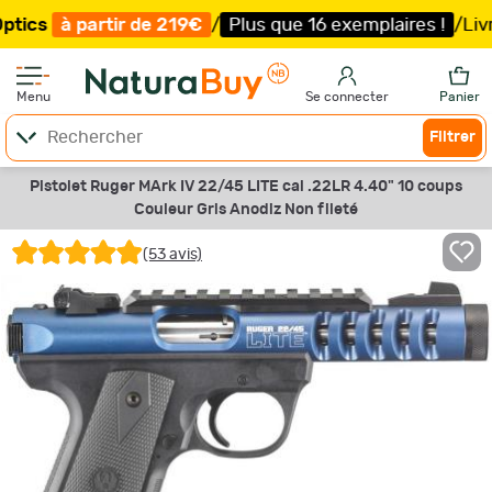
tir de 219€
/
Plus que 16 exemplaires !
/
Livraison offer
Menu
Se connecter
Panier
Filtrer
Pistolet Ruger MArk IV 22/45 LITE cal .22LR 4.40" 10 coups
Couleur Gris Anodiz Non fileté
(53 avis)