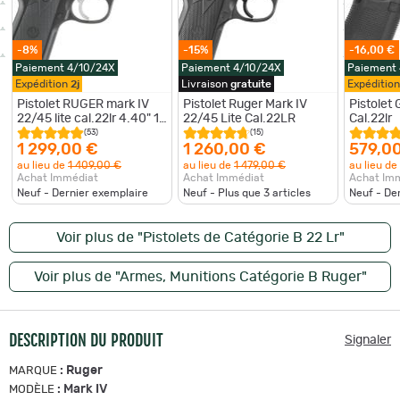
-8%
-15%
-16,00 €
Paiement 4/10/24X
Paiement 4/10/24X
Paiement
Expédition
2j
Livraison
gratuite
Expéditio
Pistolet RUGER mark IV
Pistolet Ruger Mark IV
Pistolet
22/45 lite cal.22lr 4.40" 10
22/45 Lite Cal.22LR
Cal.22lr
coups gris anodis fileté
(53)
(15)
1/2-28"
1 299,00 €
1 260,00 €
579,0
au lieu de
1 409,00 €
au lieu de
1 479,00 €
au lieu de
Achat Immédiat
Achat Immédiat
Achat Im
Neuf - Dernier exemplaire
Neuf - Plus que
3
articles
Neuf - De
Voir plus de "Pistolets de Catégorie B 22 Lr"
Voir plus de "Armes, Munitions Catégorie B Ruger"
DESCRIPTION DU PRODUIT
Signaler
:
Ruger
MARQUE
:
Mark IV
MODÈLE