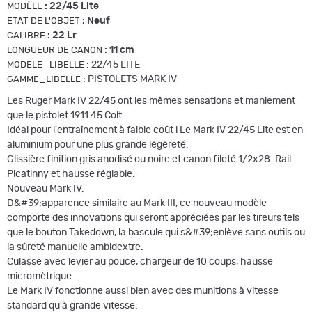
:
22/45 Lite
MODÈLE
:
Neuf
ETAT DE L'OBJET
:
22 Lr
CALIBRE
:
11 cm
LONGUEUR DE CANON
:
22/45 LITE
MODELE_LIBELLE
:
PISTOLETS MARK IV
GAMME_LIBELLE
Les Ruger Mark IV 22/45 ont les mêmes sensations et maniement
que le pistolet 1911 45 Colt.
Idéal pour l'entraînement à faible coût ! Le Mark IV 22/45 Lite est en
aluminium pour une plus grande légèreté.
Glissière finition gris anodisé ou noire et canon fileté 1/2x28. Rail
Picatinny et hausse réglable.
Nouveau Mark IV.
D&#39;apparence similaire au Mark III, ce nouveau modèle
comporte des innovations qui seront appréciées par les tireurs tels
que le bouton Takedown, la bascule qui s&#39;enlève sans outils ou
la sûreté manuelle ambidextre.
Culasse avec levier au pouce, chargeur de 10 coups, hausse
micromètrique.
Le Mark IV fonctionne aussi bien avec des munitions à vitesse
standard qu'à grande vitesse.