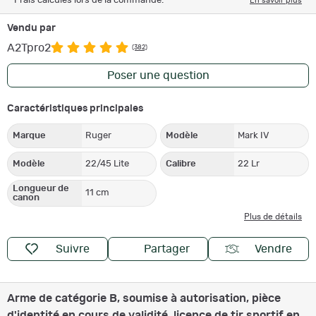
Frais calculés lors de la commande.
En savoir plus
Vendu par
A2Tpro2
(382)
Poser une question
Caractéristiques principales
Marque
Ruger
Modèle
Mark IV
Modèle
22/45 Lite
Calibre
22 Lr
Longueur de
11 cm
canon
Plus de détails
Suivre
Partager
Vendre
Arme de catégorie B, soumise à autorisation, pièce
d'identité en cours de validité, licence de tir sportif en