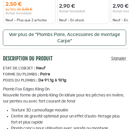
2,50 €
2,90 €
2,90 €
au lieu de
3,30 €
Achat Immédiat
Achat Im
Achat Immédiat
Neuf - Plus que
2
articles
Neuf - En stock
Neuf - En
Voir plus de "Plombs Poire, Accessoires de montage
Carpe"
DESCRIPTION DU PRODUIT
Signaler
:
Neuf
ETAT DE L'OBJET
:
Poire
FORME DU PLOMBS
:
De 91.1g à 101g
POIDS DU PLOMBS
Plomb Fox Edges Kling On
Nouvelle forme de plomb Kling On idéale pour les pêches en rivière,
sur pentes ou avec fort courant de fond
Texture 3D camouflage moulée
Centre de gravité optimisé pour un effet d'auto-ferrage plus
fort et plus rapide
Plomb conçu pour utilisation avec agrafe ou montage