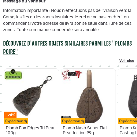
Message du vendeur
Information importante : Nous n'effectuons pas de livraison vers la
Corse, les îles ou les zones insulaires. Merci de ne pas enchérir ou
commander si votre adresse de livraison se situe dans l'une de ces
zones. Toute commande concernée sera annulée.
DÉCOUVREZ D'AUTRES OBJETS SIMILAIRES PARMI LES
"PLOMBS
POIRE"
Voir plus
-24%
Expédition
1j
Expédition
1j
Expéditio
Plomb Fox Edges Tri Pear
Plomb Nash Super Flat
Plomb K
100g
Pear In Line 99g
Casting 