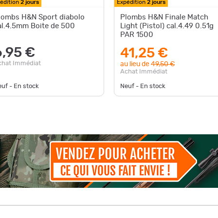
édition
2 jours
Expédition
2 jours
lombs H&N Sport diabolo
Plombs H&N Finale Match
al.4.5mm Boite de 500
Light (Pistol) cal.4.49 0.51g
PAR 1500
6,95 €
41,25 €
chat Immédiat
au lieu de
49,50 €
Achat Immédiat
uf - En stock
Neuf - En stock