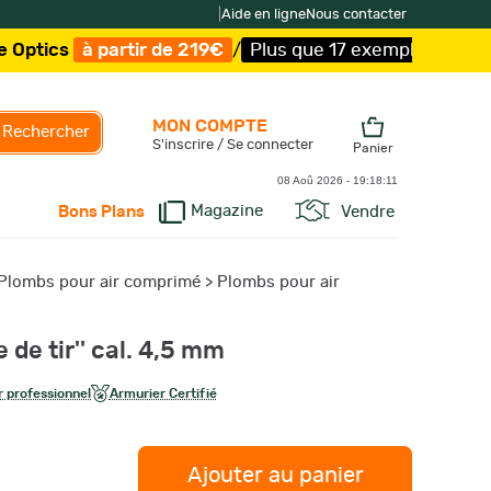
|
Aide en ligne
Nous contacter
 partir de 219€
/
Plus que 17 exemplaires !
/
Livraison of
MON COMPTE
Rechercher
S'inscrire / Se connecter
Panier
08 Aoû 2026 -
19:18:12
Magazine
Vendre
Bons Plans
Plombs pour air comprimé
>
Plombs pour air
 de tir'' cal. 4,5 mm
 professionnel
Armurier Certifié
Ajouter au panier