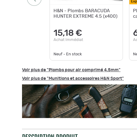
Exp
H&N - Plombs BARACUDA
P
HUNTER EXTREME 4.5 (x400)
c
15,18 €
Achat Immédiat
A
Neuf - En stock
Ne
Voir plus de "Plombs pour air comprimé 4.5mm"
Voir plus de "Munitions et accessoires H&N Sport"