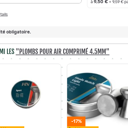
9,50 €
à
+ 9,59 € 
tails
té obligatoire.
MI LES
"PLOMBS POUR AIR COMPRIMÉ 4.5MM"
-17%