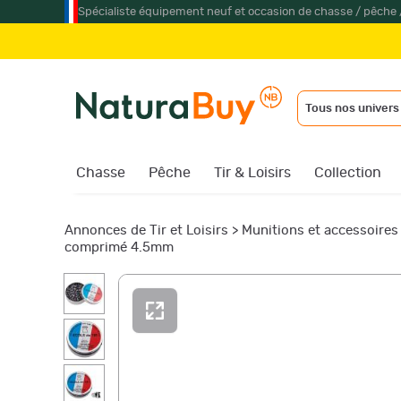
Spécialiste équipement neuf et occasion de chasse / pêche 
Tous nos univers
Chasse
Pêche
Tir & Loisirs
Collection
Annonces de Tir et Loisirs
>
Munitions et accessoires
comprimé 4.5mm