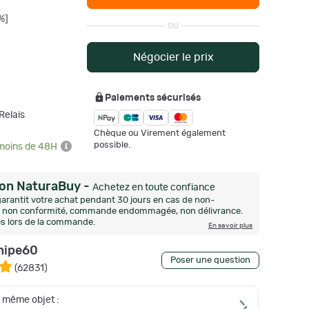
%]
ou
Négocier le prix
Paiements sécurisés
Relais
Chèque ou Virement également
possible.
 moins de 48H
ion NaturaBuy
-
Achetez en toute confiance
arantit votre achat pendant 30 jours en cas de non-
n, non conformité, commande endommagée, non délivrance.
és lors de la commande.
En savoir plus
nipe60
Poser une question
(
62831
)
e même objet :