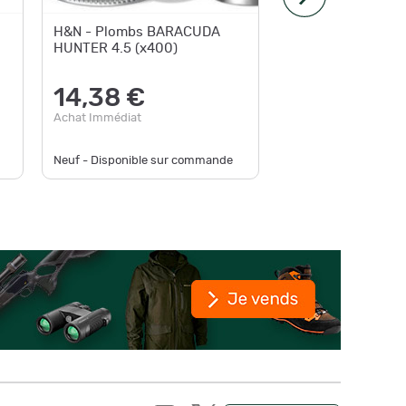
H&N - Plombs BARACUDA
H&N - P
HUNTER 4.5 (x400)
DE TIR 
14,38 €
7,48
Achat Immédiat
Achat Im
Neuf - Disponible sur commande
Neuf - En