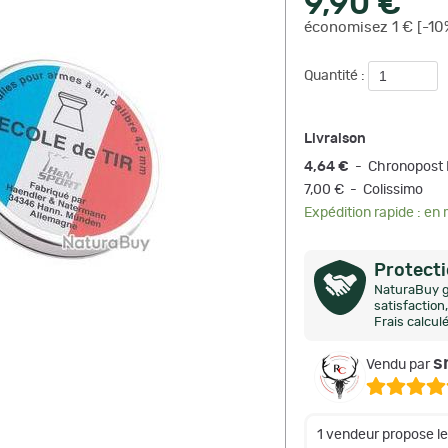
9,90 €
économisez 1 € [-10
Quantité :
Livraison
4,64 €
- Chronopost 
7,00 € - Colissimo
Expédition rapide : en
Protect
NaturaBuy g
satisfactio
Frais calcul
s
Vendu par
1 vendeur propose l