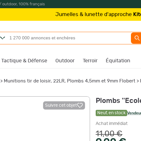
/ outdoor, 100% français
Jumelles & lunette d'approche
Kite Optics
à
Tactique & Défense
Outdoor
Terroir
Équitation
>
Munitions tir de loisir, 22LR, Plombs 4,5mm et 9mm Flobert
>
Plombs ''Ecole
Suivre cet objet
Neuf
,
en stock
Vendeur
Achat immédiat
11,00 €