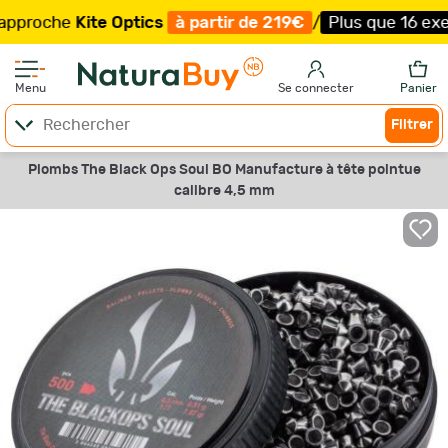
che
Kite Optics
à partir de 219€
/
Plus que 16 exemplair
Menu
Se connecter
Panier
Filtrer
Plombs The Black Ops Soul BO Manufacture à tête pointue
calibre 4,5 mm