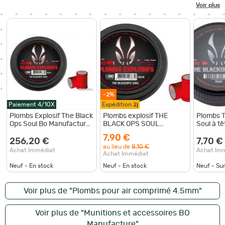
Voir plus
-2%
Paiement 4/10X
Expédition
2j
Plombs Explosif The Black
Plombs explosif THE
Plombs T
Ops Soul Bo Manufacture
BLACK OPS SOUL
Soul à tê
- Calibre 4,5 mm - Tête
cal.4.5mm par 50 (1 boite)
mm
7,90 €
Plate - Puissance et Préci
256,20 €
7,70 €
au lieu de
8,10 €
Achat Immédiat
Achat Im
Achat Immédiat
Neuf - En stock
Neuf - En stock
Neuf - S
Voir plus de "Plombs pour air comprimé 4.5mm"
Voir plus de "Munitions et accessoires BO
Manufacture"