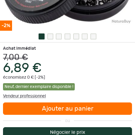
-2%
Achat immédiat
7,00 €
6,89 €
économisez 0 € [-2%]
Neuf
,
dernier exemplaire disponible !
Vendeur professionnel
Ajouter au panier
ou
Négocier le prix