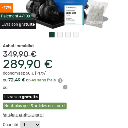
-17%
Paiement 4/10X
Livraison
gratuite
Achat immédiat
349,90 €
289,90 €
économisez 60 € [-17%]
72,49 €
ou
en
4x sans frais
ou
Livraison
gratuite
Neuf
,
plus que
3
articles en stock !
Vendeur professionnel
Quantité