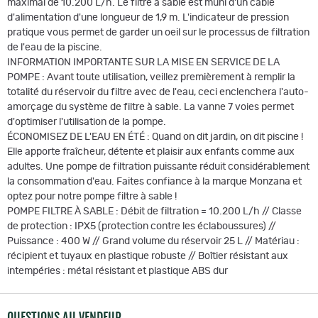
maximal de 10.200 L/h. Le filtre à sable est muni d'un câble
d'alimentation d'une longueur de 1,9 m. L'indicateur de pression
pratique vous permet de garder un oeil sur le processus de filtration
de l'eau de la piscine.
INFORMATION IMPORTANTE SUR LA MISE EN SERVICE DE LA
POMPE : Avant toute utilisation, veillez premièrement à remplir la
totalité du réservoir du filtre avec de l'eau, ceci enclenchera l'auto-
amorçage du système de filtre à sable. La vanne 7 voies permet
d'optimiser l'utilisation de la pompe.
ÉCONOMISEZ DE L'EAU EN ÉTÉ : Quand on dit jardin, on dit piscine !
Elle apporte fraîcheur, détente et plaisir aux enfants comme aux
adultes. Une pompe de filtration puissante réduit considérablement
la consommation d'eau. Faites confiance à la marque Monzana et
optez pour notre pompe filtre à sable !
POMPE FILTRE À SABLE : Débit de filtration = 10.200 L/h // Classe
de protection : IPX5 (protection contre les éclaboussures) //
Puissance : 400 W // Grand volume du réservoir 25 L // Matériau :
récipient et tuyaux en plastique robuste // Boîtier résistant aux
intempéries : métal résistant et plastique ABS dur
QUESTIONS AU VENDEUR