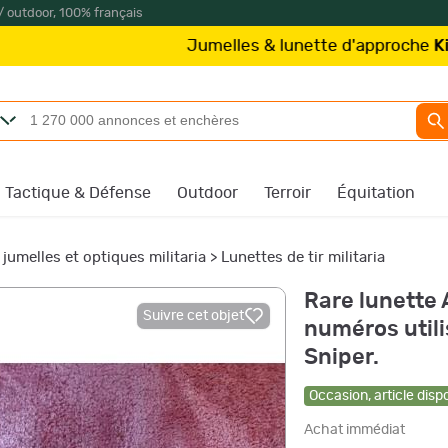
/ outdoor, 100% français
Jumelles & lunette d'approche
Kite Opti
Tactique & Défense
Outdoor
Terroir
Équitation
 jumelles et optiques militaria
>
Lunettes de tir militaria
Rare lunette 
Suivre cet objet
numéros utili
Sniper.
Occasion
,
article disp
Achat immédiat