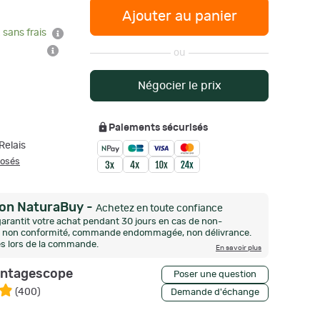
Ajouter au panier
 sans frais
ou
Négocier le prix
Paiements sécurisés
Relais
posés
ion NaturaBuy
-
Achetez en toute confiance
arantit votre achat pendant 30 jours en cas de non-
n, non conformité, commande endommagée, non délivrance.
és lors de la commande.
En savoir plus
intagescope
Poser une question
(
400
)
Demande d'échange