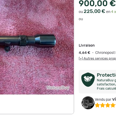
900,00 €
225,00 €
ou
en
4 x
ou
Livraison
4,64 €
- Chronopost 
[+] Autres services pro
Protect
NaturaBuy g
satisfactio
Frais calcul
v
Vendu par