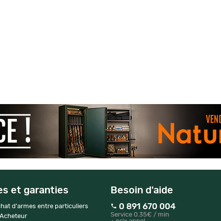
es et garanties
Besoin d'aide
0 891 670 004
hat d'armes entre particuliers
Service 0.35€ / min
 Acheteur