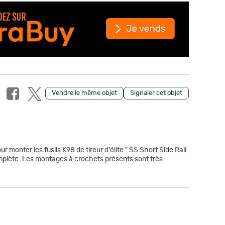
Vendre le même objet
Signaler cet objet
ur monter les fusils K98 de tireur d'élite " SS Short Side Rail
complète. Les montages à crochets présents sont très