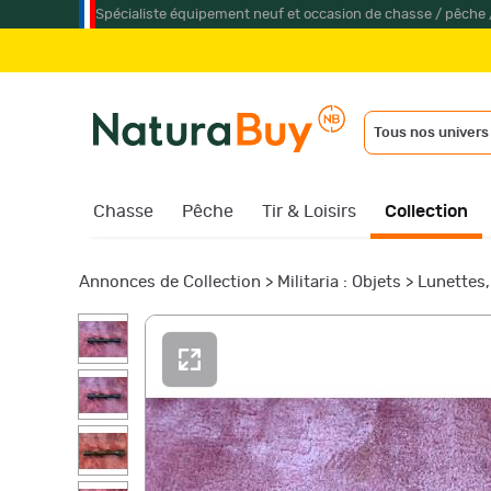
Spécialiste équipement neuf et occasion de chasse / pêche 
Tous nos univers
Chasse
Pêche
Tir & Loisirs
Collection
Annonces de Collection
>
Militaria : Objets
>
Lunettes,