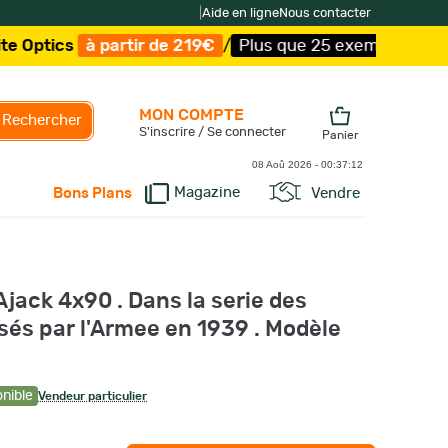
|
Aide en ligne
Nous contacter
cs
à partir de 219€
/
Plus que 25 exemplaires !
/
Livrai
MON COMPTE
Rechercher
S'inscrire / Se connecter
Panier
08 Aoû 2026 -
00:37:12
Magazine
Vendre
Bons Plans
Ajack 4x90 . Dans la serie des
sés par l'Armee en 1939 . Modèle
onible
Vendeur particulier