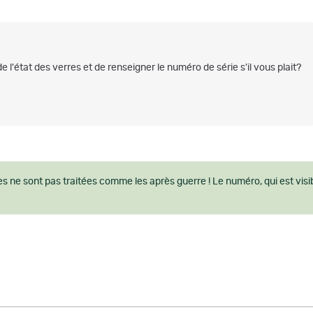
'état des verres et de renseigner le numéro de série s'il vous plait?
tilles ne sont pas traitées comme les après guerre ! Le numéro, qui est vis