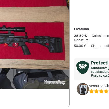
Livraison
28,59 €
- Colissimo c
signature
50,00 € - Chronopos
Protect
NaturaBuy g
satisfactio
Frais calcul
J
Vendu par