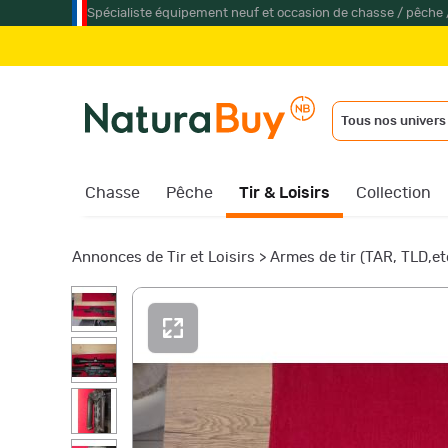
Spécialiste équipement neuf et occasion de chasse / pêche 
Tous nos univers
Chasse
Pêche
Tir & Loisirs
Collection
Annonces de Tir et Loisirs
>
Armes de tir (TAR, TLD,etc