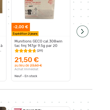
-2,00 €
-1,10 €
Expédition
2 jours
Expédition
Munitions GECO cal.308win
Cartouc
 à
tac fmj 147gr 9.5g par 20
7.62x51
par 20
(
211
)
21,50 €
22,9
au lieu de
23,50 €
au lieu d
Achat Immédiat
Achat Im
Neuf - En stock
Neuf - En