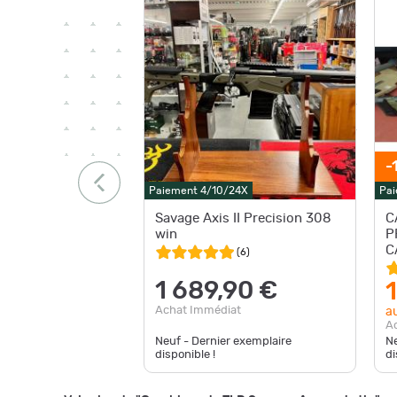
-
Paiement 4/10/24X
Pai
Savage Axis II Precision 308
C
win
P
C
(
6
)
1 689,90 €
Achat Immédiat
au
A
Neuf - Dernier exemplaire
Ne
disponible !
di