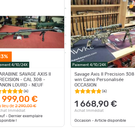
13%
ement 4/10/24X
Paiement 4/10/24X
ARABINE SAVAGE AXIS II
Savage Axis II Precision 308
RECISION - CAL 308 -
win Camo Personalisée
ANON LOURD - NEUF
OCCASION
(
6
)
(
6
)
1 999,00 €
1 668,90 €
 lieu de
2 290,00 €
Achat Immédiat
chat Immédiat
uf - Dernier exemplaire
sponible !
Occasion - Article disponible