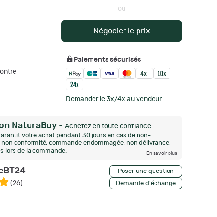
ou
Négocier le prix
Paiements sécurisés
ontre
t
Demander le 3x/4x au vendeur
ion NaturaBuy
-
Achetez en toute confiance
arantit votre achat pendant 30 jours en cas de non-
n, non conformité, commande endommagée, non délivrance.
és lors de la commande.
En savoir plus
eBT24
Poser une question
(
26
)
Demande d'échange