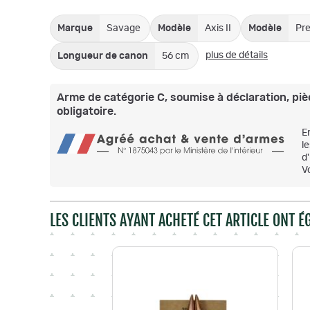
Marque
Savage
Modèle
Axis II
Modèle
Pre
plus de détails
Longueur de canon
56 cm
Arme de catégorie C, soumise à déclaration, pièc
obligatoire.
E
l
d
V
LES CLIENTS AYANT ACHETÉ CET ARTICLE ONT 