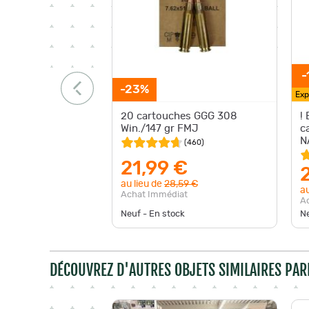
-
-23%
Exp
20 cartouches GGG 308
!
Win./147 gr FMJ
c
N
(
460
)
F
21,99 €
au lieu de
28,59 €
au
Achat Immédiat
A
Neuf - En stock
Ne
DÉCOUVREZ D'AUTRES OBJETS SIMILAIRES PAR