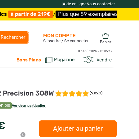
|
Aide en ligne
Nous contacter
 219€
/
Plus que 89 exemplaires !
/
Livraison offerte et e
MON COMPTE
Rechercher
S'inscrire / Se connecter
Panier
07 Aoû 2026 -
15:05:13
Magazine
Vendre
Bons Plans
2 Precision 308W
(
6 avis
)
onible
Vendeur particulier
 €
Ajouter au panier