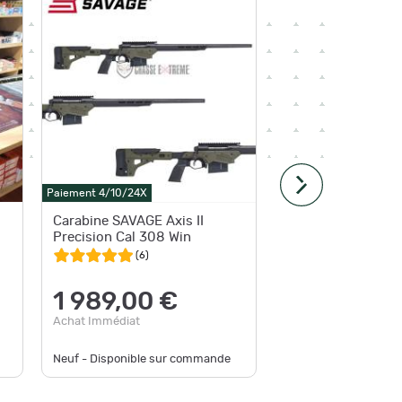
Paiement 4
Paiement 4/10/24X
Livraison
g
Carabine SAVAGE Axis II
savage axis Occasio
Precision Cal 308 Win
2023
(
6
)
1 989,00 €
2 30
Achat Immédiat
Achat Im
Neuf - Disponible sur commande
Occasion -