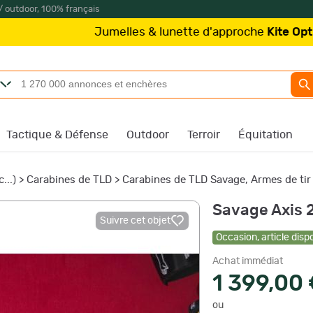
/ outdoor, 100% français
Jumelles & lunette d'approche
Kite Optics
à partir de
Tactique & Défense
Outdoor
Terroir
Équitation
...)
>
Carabines de TLD
>
Carabines de TLD Savage, Armes de tir
Savage Axis 
Suivre cet objet
Occasion
,
article disp
Achat immédiat
1 399,00
ou