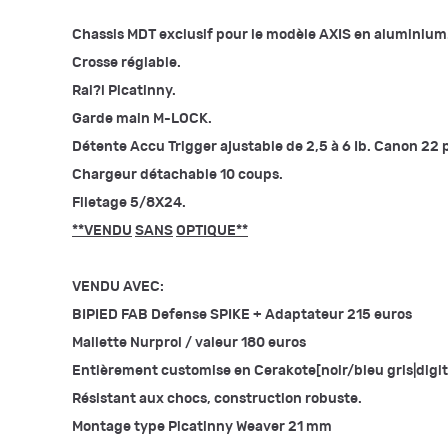
Chassis MDT exclusif pour le modèle AXIS en aluminium
Crosse réglable.
Rai
?
l Picatinny.
Garde main M-LOCK.
Détente Accu Trigger ajustable de 2,5 à 6 Ib. Canon 22 
Chargeur détachable 10 coups.
Filetage 5/8X24.
**VENDU
SANS
OPTIQUE**
VENDU AVEC:
BIPIED FAB Defense SPIKE + Adaptateur 215 euros
Mallette Nurprol / valeur 180 euros
Entièrement customise en Cerakote[noir/bleu gris|digi
Résistant aux chocs, construction robuste.
Montage type Picatinny Weaver 21 mm