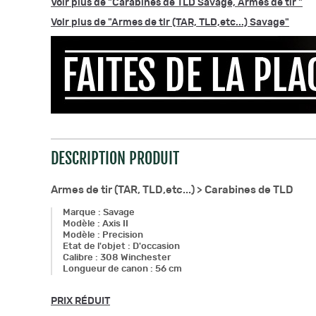
Voir plus de "Carabines de TLD Savage, Armes de tir "
Voir plus de "Armes de tir (TAR, TLD,etc...) Savage"
DESCRIPTION PRODUIT
Armes de tir (TAR, TLD,etc...) >
Carabines de TLD
Marque
:
Savage
Modèle
:
Axis II
Modèle
:
Precision
Etat de l'objet
:
D'occasion
Calibre
:
308 Winchester
Longueur de canon
:
56 cm
PRIX RÉDUIT