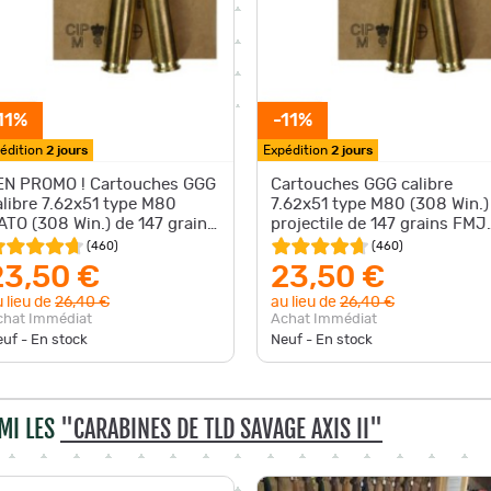
11%
-11%
édition
2 jours
Expédition
2 jours
 EN PROMO ! Cartouches GGG
Cartouches GGG calibre
alibre 7.62x51 type M80
7.62x51 type M80 (308 Win.)
ATO (308 Win.) de 147 grains
projectile de 147 grains FMJ
MJ PAR 20
PAR 20
(
460
)
(
460
)
23,50 €
23,50 €
 lieu de
26,40 €
au lieu de
26,40 €
chat Immédiat
Achat Immédiat
uf - En stock
Neuf - En stock
MI LES
"CARABINES DE TLD SAVAGE AXIS II"