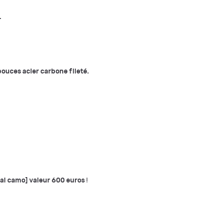
.
pouces acier carbone fileté.
tal camo] valeur 600 euros
!