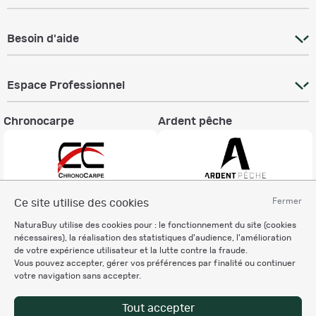
Besoin d'aide
Espace Professionnel
Chronocarpe
Ardent pêche
Fermer
Ce site utilise des cookies
Informations légales
NaturaBuy utilise des cookies pour : le fonctionnement du site (cookies
Charte éthique
nécessaires), la réalisation des statistiques d'audience, l'amélioration
Mentions légales
de votre expérience utilisateur et la lutte contre la fraude.
Vous pouvez accepter, gérer vos préférences par finalité ou continuer
Règlement & Conditions d'utilisation
votre navigation sans accepter.
Politique de protection
des données personnelles
Tout accepter
Personnalisation des cookies