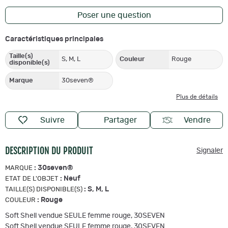
Poser une question
Caractéristiques principales
Taille(s)
S, M, L
Couleur
Rouge
disponible(s)
Marque
30seven®
Plus de détails
Suivre
Partager
Vendre
DESCRIPTION DU PRODUIT
Signaler
:
30seven®
MARQUE
:
Neuf
ETAT DE L'OBJET
:
S, M, L
TAILLE(S) DISPONIBLE(S)
:
Rouge
COULEUR
Soft Shell vendue SEULE femme rouge, 30SEVEN
Soft Shell vendue SEULE femme rouge, 30SEVEN