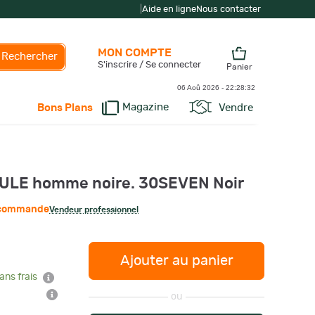
|
Aide en ligne
Nous contacter
MON COMPTE
Rechercher
S'inscrire / Se connecter
Panier
06 Aoû 2026 -
22:28:32
Magazine
Vendre
Bons Plans
SEULE homme noire. 30SEVEN Noir
r commande
Vendeur professionnel
Ajouter au panier
ans frais
ou