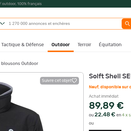
/ outdoor, 100% français
Tactique & Défense
Outdoor
Terroir
Équitation
t blousons Outdoor
Solft Shell 
Suivre cet objet
Neuf
,
disponible su
Achat immédiat
89,89 €
22,48 €
ou
en
4 x s
ou