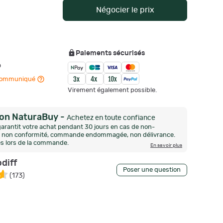
Négocier le prix
Paiements sécurisés
o
n communiqué
Virement également possible.
ion NaturaBuy
-
Achetez en toute confiance
arantit votre achat pendant 30 jours en cas de non-
n, non conformité, commande endommagée, non délivrance.
és lors de la commande.
En savoir plus
diff
Poser une question
(
173
)