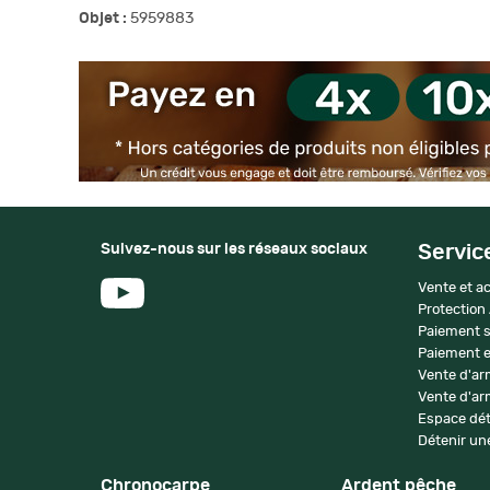
Objet :
5959883
Suivez-nous sur les réseaux sociaux
Servic
Vente et ac
Protection
Paiement s
Paiement e
Vente d'ar
Vente d'arm
Espace dét
Détenir une
Chronocarpe
Ardent pêche