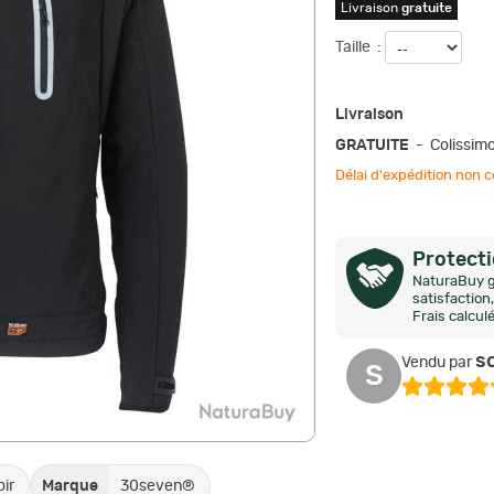
Livraison
gratuite
Taille
:
Livraison
GRATUITE
- Colissim
Délai d'expédition no
Protect
NaturaBuy g
satisfactio
Frais calcul
so
Vendu par
S
ir
Marque
30seven®