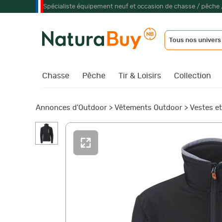
Spécialiste équipement neuf et occasion de chasse / pêche 
Tous nos univers
Chasse
Pêche
Tir & Loisirs
Collection
Annonces d'Outdoor
>
Vêtements Outdoor
>
Vestes e