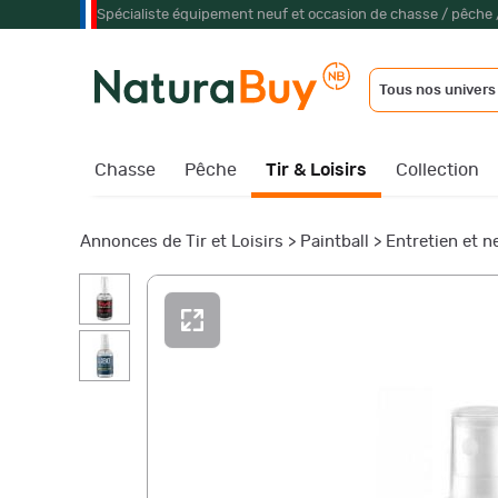
Spécialiste équipement neuf et occasion de chasse / pêche 
Tous nos univers
Chasse
Pêche
Tir & Loisirs
Collection
Annonces de Tir et Loisirs
>
Paintball
>
Entretien et n