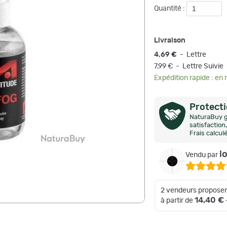
Quantité :
Livraison
4,69 €
- Lettre
7,99 € - Lettre Suivie
Expédition rapide : en
Protect
NaturaBuy g
satisfactio
Frais calcul
l
Vendu par
2 vendeurs proposen
14,40 €
à partir de