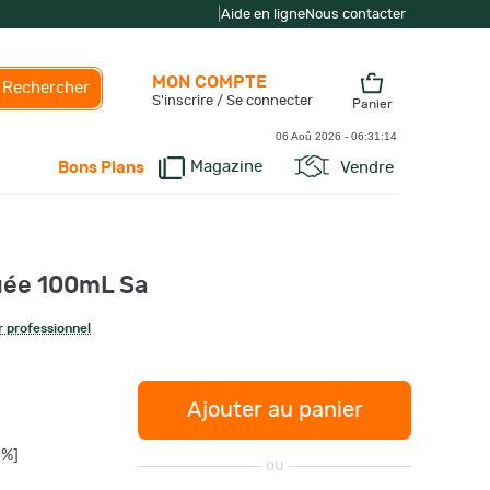
|
Aide en ligne
Nous contacter
MON COMPTE
Rechercher
S'inscrire / Se connecter
Panier
06 Aoû 2026 -
06:31:15
Magazine
Vendre
Bons Plans
uée 100mL Sa
 professionnel
Ajouter au panier
5%]
ou