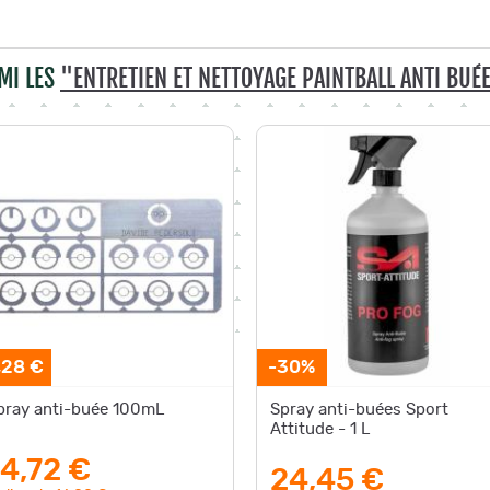
MI LES
"ENTRETIEN ET NETTOYAGE PAINTBALL ANTI BUÉ
,28 €
-30%
pray anti-buée 100mL
Spray anti-buées Sport
Attitude - 1 L
14,72 €
24,45 €