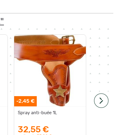
E"
-2,45 €
Expédition
Spray anti-buée 1L
Spray an
masque 
protect
32,55 €