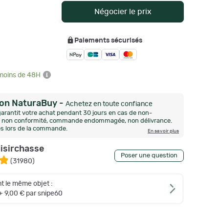
Négocier le prix
Paiements sécurisés
 moins de 48H
ion NaturaBuy
-
Achetez en toute confiance
arantit votre achat pendant 30 jours en cas de non-
n, non conformité, commande endommagée, non délivrance.
és lors de la commande.
En savoir plus
oisirchasse
Poser une question
(
31980
)
t le même objet :
+ 9,00 € par snipe60