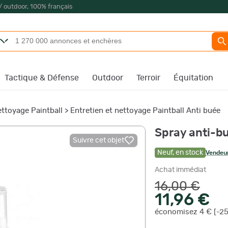
/ outdoor, 100% français
Tactique & Défense
Outdoor
Terroir
Équitation
ettoyage Paintball
>
Entretien et nettoyage Paintball Anti buée
Spray anti-b
Suivre cet objet
Neuf
,
en stock
Vendeur
Achat immédiat
16,00 €
11,96 €
économisez 4 € [-2