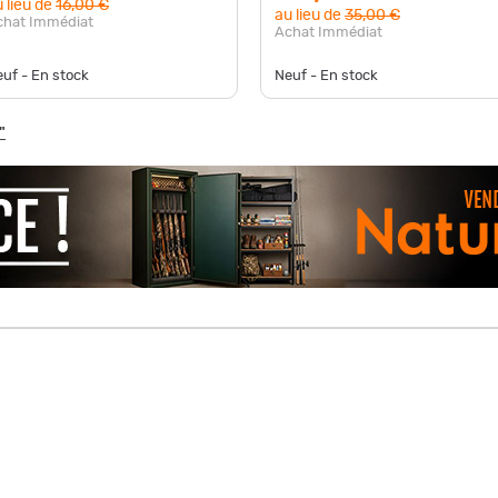
 lieu de
16,00 €
au lieu de
35,00 €
chat Immédiat
Achat Immédiat
uf - En stock
Neuf - En stock
"