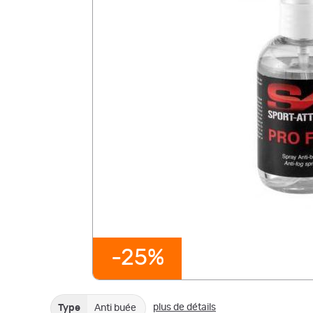
-25%
plus de détails
Type
Anti buée