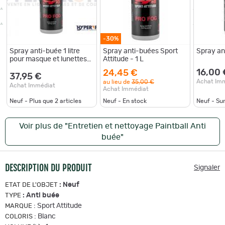
-30%
Spray anti-buée 1 litre
Spray anti-buées Sport
Spray a
pour masque et lunettes
Attitude - 1 L
de protection
16,00 
24,45 €
37,95 €
Achat Im
au lieu de
35,00 €
Achat Immédiat
Achat Immédiat
Neuf - Plus que
2
articles
Neuf - En stock
Neuf - S
Voir plus de "Entretien et nettoyage Paintball Anti
buée"
DESCRIPTION DU PRODUIT
Signaler
:
Neuf
ETAT DE L'OBJET
:
Anti buée
TYPE
:
Sport Attitude
MARQUE
:
Blanc
COLORIS