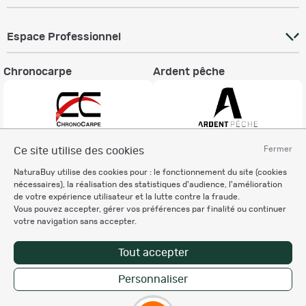
Espace Professionnel
Chronocarpe
Ardent pêche
Fermer
Ce site utilise des cookies
Informations légales
NaturaBuy utilise des cookies pour : le fonctionnement du site (cookies
Charte éthique
nécessaires), la réalisation des statistiques d'audience, l'amélioration
Mentions légales
de votre expérience utilisateur et la lutte contre la fraude.
Vous pouvez accepter, gérer vos préférences par finalité ou continuer
Règlement & Conditions d'utilisation
votre navigation sans accepter.
Politique de protection
des données personnelles
Tout accepter
Personnalisation des cookies
Personnaliser
Copyright © 2007-2026 NaturaBuy. Tous droits réservés. N°CNIL: 1239459.
Les marques commerciales mentionnées appartiennent à leurs propriétaires