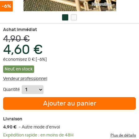
-6%
Achat immédiat
4,90 €
4,60 €
économisez 0 € [-6%]
Neuf
,
en stock
Vendeur professionnel
Quantité
Ajouter au panier
Livraison
4,90 €
- Autre mode d'envoi
Expédition rapide : en moins de 48H
Plus de détails