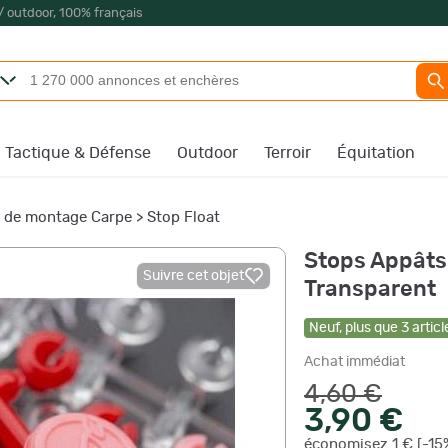
/ outdoor, 100% français
Tactique & Défense
Outdoor
Terroir
Équitation
s de montage Carpe
>
Stop Float
Stops Appâts 
Suivre cet objet
Transparent
Neuf
,
plus que
3
articl
Achat immédiat
4,60 €
3,90 €
économisez 1 € [-15