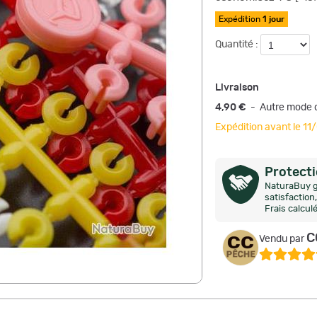
Expédition
1 jour
Quantité :
Livraison
4,90 €
- Autre mode d
Expédition avant le 1
Protect
NaturaBuy g
satisfactio
Frais calcul
C
Vendu par