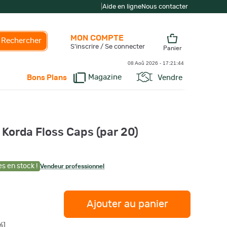
|
Aide en ligne
Nous contacter
MON COMPTE
Rechercher
S'inscrire / Se connecter
Panier
08 Aoû 2026 -
17:21:45
Magazine
Vendre
Bons Plans
Korda Floss Caps (par 20)
es en stock !
Vendeur professionnel
Ajouter au panier
%]