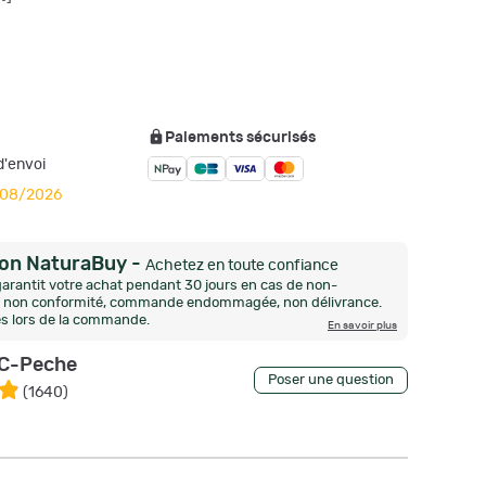
Paiements sécurisés
'envoi
1/08/2026
ion NaturaBuy
-
Achetez en toute confiance
arantit votre achat pendant 30 jours en cas de non-
n, non conformité, commande endommagée, non délivrance.
és lors de la commande.
En savoir plus
C-Peche
Poser une question
(
1640
)