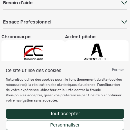
Besoin d'aide
Espace Professionnel
Chronocarpe
Ardent pêche
Fermer
Ce site utilise des cookies
Informations légales
NaturaBuy utilise des cookies pour : le fonctionnement du site (cookies
Charte éthique
nécessaires), la réalisation des statistiques d'audience, l'amélioration
Mentions légales
de votre expérience utilisateur et la lutte contre la fraude.
Vous pouvez accepter, gérer vos préférences par finalité ou continuer
Règlement & Conditions d'utilisation
votre navigation sans accepter.
Politique de protection
des données personnelles
Tout accepter
Personnalisation des cookies
Personnaliser