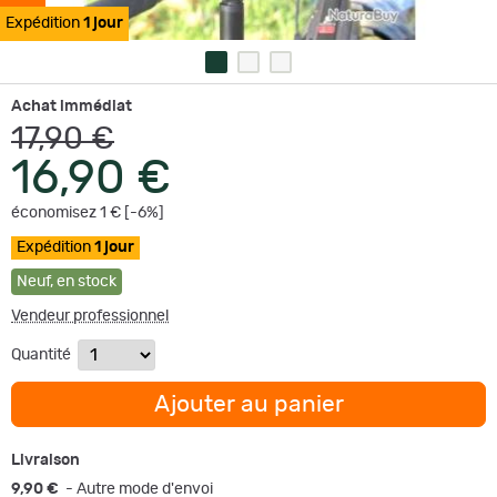
Expédition
1 jour
Achat immédiat
17,90 €
16,90 €
économisez 1 € [-6%]
Expédition
1 jour
Neuf
,
en stock
Vendeur professionnel
Quantité
Ajouter au panier
Livraison
9,90 €
- Autre mode d'envoi