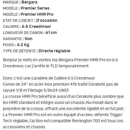
:
Bergara
MARQUE
:
Premier Series
MODÈLE
:
Premier HMR Pro
MODÈLE
:
D'occasion
ETAT DE L'OBJET
:
6.5 Creedmoor
CALIBRE
:
61 cm
LONGUEUR DE CANON
:
Non
GARANTIE
:
4.2 Kg
POIDS
:
Directe réglable
TYPE DE DÉTENTE
Bonjour je mets en ventes ma Bergara Premier HMR Pro en 6.5
Creedmoor, car j'arrête le TLD temporairement
Donc c'est une carabine de Calibre 6.5 Creedmoor
Canon de 24'' en acier inox premium 416 traité Cerakote pas de
rayure 1/8 et Filetage 5/8x24 UNEF.
La crosse HMR Pro bénéficie aussi d'un Cerakote plus sombre que
les HMR standard et intégre aussi un chassis Alu moulé dans le
polymère de la crosse, offrant une excellente rigidité et un fut plat.
La Premier HMR Pro est en outre équipé d'un bloc détente Trigger
Tech réglable, l'action est compatible Remington 700 est tous ces
accessoires et chassis.