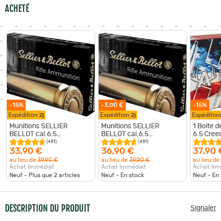
ACHETÉ
-15%
-3,00 €
-15%
Expédition
2j
Expédition
2j
Expéditio
Munitions SELLIER
Munitions SELLIER
1 Boite 
BELLOT cal.6.5
BELLOT cal.6.5
6.5 Cree
creedmoor SP 131gr 8.5g
creedmoor SP 9.1g
(451)
(451)
par 20
33,90 €
36,90 €
37,90 
au lieu de
39,90 €
au lieu de
39,90 €
au lieu de
Achat Immédiat
Achat Immédiat
Achat Im
Neuf - Plus que
2
articles
Neuf - En stock
Neuf - En
DESCRIPTION DU PRODUIT
Signaler