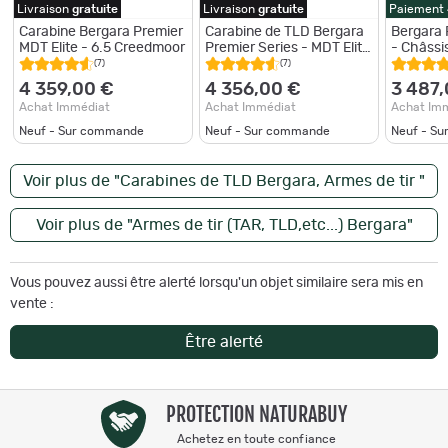
Livraison
gratuite
Livraison
gratuite
Paiement
Carabine Bergara Premier
Carabine de TLD Bergara
Bergara 
MDT Elite - 6.5 Creedmoor
Premier Series - MDT Elite
- Châssi
- 6,5 creedmoor
- 6,5 cr
(7)
(7)
4 359,00 €
4 356,00 €
3 487,
Achat Immédiat
Achat Immédiat
Achat Im
Neuf - Sur commande
Neuf - Sur commande
Neuf - S
Voir plus de "Carabines de TLD Bergara, Armes de tir "
Voir plus de "Armes de tir (TAR, TLD,etc...) Bergara"
Vous pouvez aussi être alerté lorsqu'un objet similaire sera mis en
vente :
Être alerté
PROTECTION NATURABUY
Achetez en toute confiance